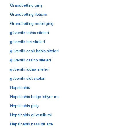
Grandbetting giriş
Grandbetting iletişim
Grandbetting mobil giriş
güvenilir bahis siteleri
güvenilir bet siteleri
güvenilir canlı bahis siteleri
güvenilir casino siteleri
güvenilir iddaa siteleri
güvenilir slot siteleri
Hepsibahis
Hepsibahis belge istiyor mu
Hepsibahis giriş
Hepsibahis güvenilir mi
Hepsibahis nasıl bir site