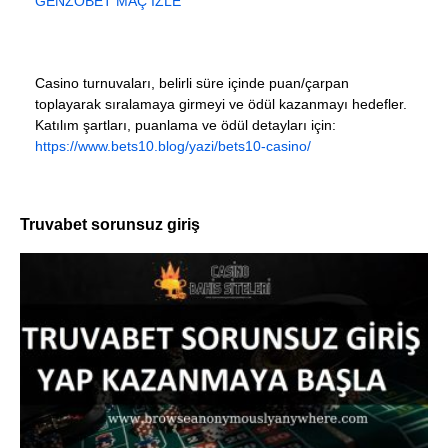
GENZOBET MAÇ İZLE
Casino turnuvaları, belirli süre içinde puan/çarpan
toplayarak sıralamaya girmeyi ve ödül kazanmayı hedefler.
Katılım şartları, puanlama ve ödül detayları için:
https://www.bets10.blog/yazi/bets10-casino/
Truvabet sorunsuz giriş