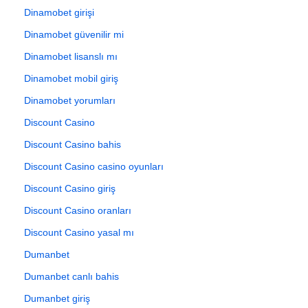
Dinamobet girişi
Dinamobet güvenilir mi
Dinamobet lisanslı mı
Dinamobet mobil giriş
Dinamobet yorumları
Discount Casino
Discount Casino bahis
Discount Casino casino oyunları
Discount Casino giriş
Discount Casino oranları
Discount Casino yasal mı
Dumanbet
Dumanbet canlı bahis
Dumanbet giriş