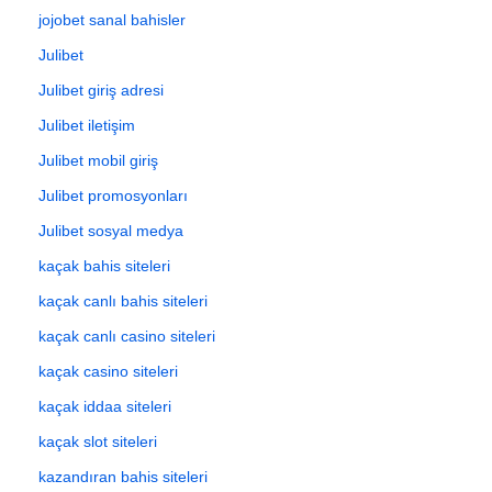
jojobet sanal bahisler
Julibet
Julibet giriş adresi
Julibet iletişim
Julibet mobil giriş
Julibet promosyonları
Julibet sosyal medya
kaçak bahis siteleri
kaçak canlı bahis siteleri
kaçak canlı casino siteleri
kaçak casino siteleri
kaçak iddaa siteleri
kaçak slot siteleri
kazandıran bahis siteleri