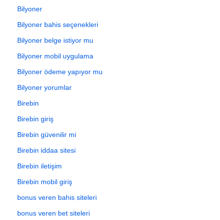
Bilyoner
Bilyoner bahis seçenekleri
Bilyoner belge istiyor mu
Bilyoner mobil uygulama
Bilyoner ödeme yapıyor mu
Bilyoner yorumlar
Birebin
Birebin giriş
Birebin güvenilir mi
Birebin iddaa sitesi
Birebin iletişim
Birebin mobil giriş
bonus veren bahis siteleri
bonus veren bet siteleri