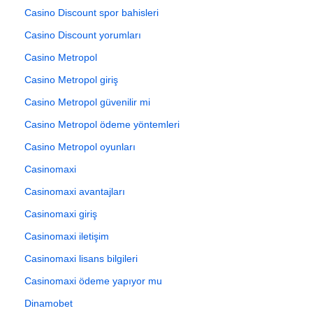
Casino Discount spor bahisleri
Casino Discount yorumları
Casino Metropol
Casino Metropol giriş
Casino Metropol güvenilir mi
Casino Metropol ödeme yöntemleri
Casino Metropol oyunları
Casinomaxi
Casinomaxi avantajları
Casinomaxi giriş
Casinomaxi iletişim
Casinomaxi lisans bilgileri
Casinomaxi ödeme yapıyor mu
Dinamobet