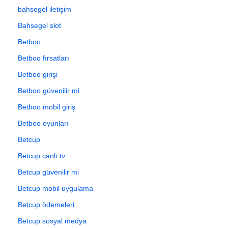
bahsegel iletişim
Bahsegel slot
Betboo
Betboo fırsatları
Betboo girişi
Betboo güvenilir mi
Betboo mobil giriş
Betboo oyunları
Betcup
Betcup canlı tv
Betcup güvenilir mi
Betcup mobil uygulama
Betcup ödemeleri
Betcup sosyal medya