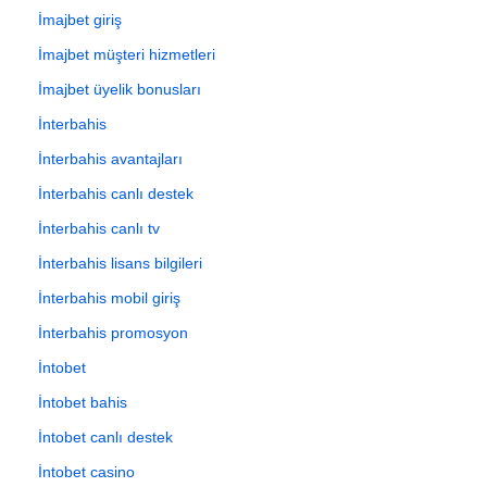
İmajbet giriş
İmajbet müşteri hizmetleri
İmajbet üyelik bonusları
İnterbahis
İnterbahis avantajları
İnterbahis canlı destek
İnterbahis canlı tv
İnterbahis lisans bilgileri
İnterbahis mobil giriş
İnterbahis promosyon
İntobet
İntobet bahis
İntobet canlı destek
İntobet casino