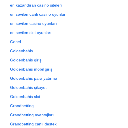
en kazandıran casino siteleri
en sevilen canlı casino oyunları
en sevilen casino oyunları
en sevilen slot oyunları
Genel
Goldenbahis
Goldenbahis giriş
Goldenbahis mobil giriş
Goldenbahis para yatırma
Goldenbahis şikayet
Goldenbahis slot
Grandbetting
Grandbetting avantajları
Grandbetting canlı destek