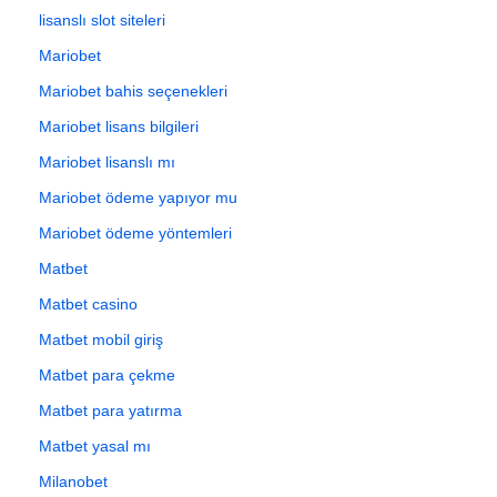
lisanslı slot siteleri
Mariobet
Mariobet bahis seçenekleri
Mariobet lisans bilgileri
Mariobet lisanslı mı
Mariobet ödeme yapıyor mu
Mariobet ödeme yöntemleri
Matbet
Matbet casino
Matbet mobil giriş
Matbet para çekme
Matbet para yatırma
Matbet yasal mı
Milanobet