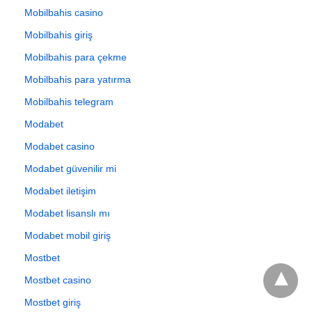
Mobilbahis casino
Mobilbahis giriş
Mobilbahis para çekme
Mobilbahis para yatırma
Mobilbahis telegram
Modabet
Modabet casino
Modabet güvenilir mi
Modabet iletişim
Modabet lisanslı mı
Modabet mobil giriş
Mostbet
Mostbet casino
Mostbet giriş