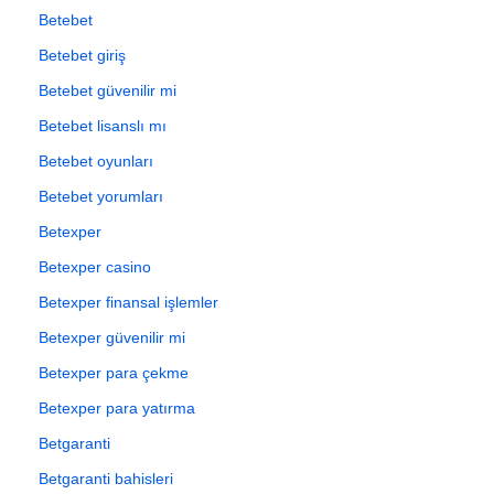
Betebet
Betebet giriş
Betebet güvenilir mi
Betebet lisanslı mı
Betebet oyunları
Betebet yorumları
Betexper
Betexper casino
Betexper finansal işlemler
Betexper güvenilir mi
Betexper para çekme
Betexper para yatırma
Betgaranti
Betgaranti bahisleri