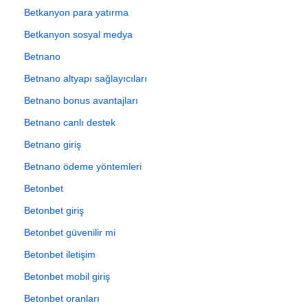
Betkanyon para yatırma
Betkanyon sosyal medya
Betnano
Betnano altyapı sağlayıcıları
Betnano bonus avantajları
Betnano canlı destek
Betnano giriş
Betnano ödeme yöntemleri
Betonbet
Betonbet giriş
Betonbet güvenilir mi
Betonbet iletişim
Betonbet mobil giriş
Betonbet oranları