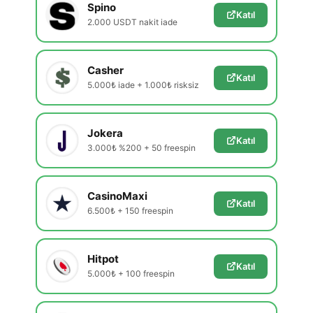
Spino
Katıl
2.000 USDT nakit iade
Casher
Katıl
5.000₺ iade + 1.000₺ risksiz
Jokera
Katıl
3.000₺ %200 + 50 freespin
CasinoMaxi
Katıl
6.500₺ + 150 freespin
Hitpot
Katıl
5.000₺ + 100 freespin