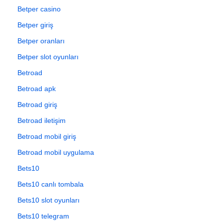
Betper casino
Betper giriş
Betper oranları
Betper slot oyunları
Betroad
Betroad apk
Betroad giriş
Betroad iletişim
Betroad mobil giriş
Betroad mobil uygulama
Bets10
Bets10 canlı tombala
Bets10 slot oyunları
Bets10 telegram