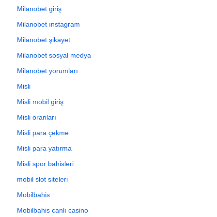
Milanobet giriş
Milanobet ınstagram
Milanobet şikayet
Milanobet sosyal medya
Milanobet yorumları
Misli
Misli mobil giriş
Misli oranları
Misli para çekme
Misli para yatırma
Misli spor bahisleri
mobil slot siteleri
Mobilbahis
Mobilbahis canlı casino