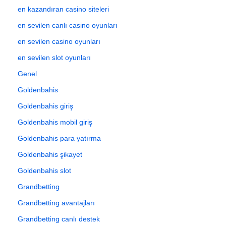
en kazandıran casino siteleri
en sevilen canlı casino oyunları
en sevilen casino oyunları
en sevilen slot oyunları
Genel
Goldenbahis
Goldenbahis giriş
Goldenbahis mobil giriş
Goldenbahis para yatırma
Goldenbahis şikayet
Goldenbahis slot
Grandbetting
Grandbetting avantajları
Grandbetting canlı destek