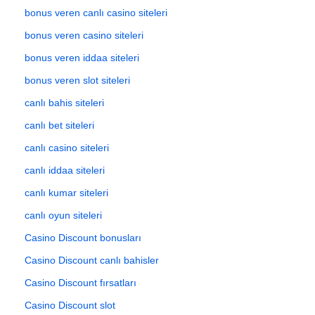
bonus veren canlı casino siteleri
bonus veren casino siteleri
bonus veren iddaa siteleri
bonus veren slot siteleri
canlı bahis siteleri
canlı bet siteleri
canlı casino siteleri
canlı iddaa siteleri
canlı kumar siteleri
canlı oyun siteleri
Casino Discount bonusları
Casino Discount canlı bahisler
Casino Discount fırsatları
Casino Discount slot