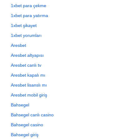
1xbet para çekme
1xbet para yatırma
1xbet şikayet
1xbet yorumları
Aresbet
Aresbet altyapısı
Aresbet canlı tv
Aresbet kapalı mı
Aresbet lisanslı mı
Aresbet mobil giriş
Bahsegel
Bahsegel canlı casino
Bahsegel casino
Bahsegel giriş