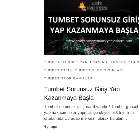
TUMBET
TUMBET CANLI CASINO
TUMBET CASI
TUMBET GIRIŞ
TUMBET SLOT OYUNLARI
TUMBET SPOR BAHISLERI
Tumbet Sorunsuz Giriş Yap
Kazanmaya Başla
Tumbet sorunsuz giriş nasıl yapılır? Tumbet güncel 
yapmak için neler yapmak gerekiyor. 2016 yılının
ortalarında Curacao merkezli olarak kurulan…
4 yıl ago