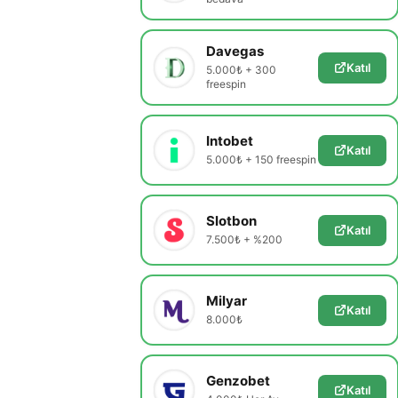
Davegas
Katıl
5.000₺ + 300
freespin
Intobet
Katıl
5.000₺ + 150 freespin
Slotbon
Katıl
7.500₺ + %200
Milyar
Katıl
8.000₺
Genzobet
Katıl