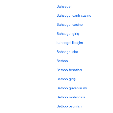
Bahsegel
Bahsegel canlı casino
Bahsegel casino
Bahsegel giriş
bahsegel iletişim
Bahsegel slot
Betboo
Betboo fırsatları
Betboo girişi
Betboo güvenilir mi
Betboo mobil giriş
Betboo oyunları