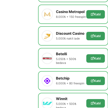
Casino Metropol
Katıl
8.000₺ + 150 freespin
Discount Casino
Katıl
5.000₺ nakit iade
Betelli
Katıl
5.050₺ + 500₺
bedava
Betchip
Katıl
6.000₺ + 80 freespin
Winnit
Katıl
5.000₺ + 500₺
bedava