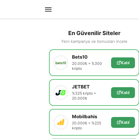
En Güvenilir Siteler
Yeni kampanya ve bonusları incele
Bets10
Katıl
20.000₺ + %300
kripto
JETBET
Katıl
%325 kripto +
20.000₺
Mobilbahis
Katıl
20.000₺ + %225
kripto