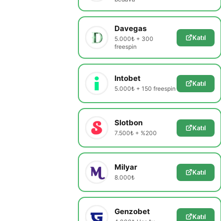
Davegas
Katıl
5.000₺ + 300
freespin
Intobet
Katıl
5.000₺ + 150 freespin
Slotbon
Katıl
7.500₺ + %200
Milyar
Katıl
8.000₺
Genzobet
Katıl