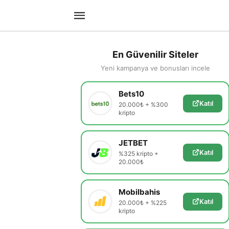
En Güvenilir Siteler
Yeni kampanya ve bonusları incele
Bets10
Katıl
20.000₺ + %300
kripto
JETBET
Katıl
%325 kripto +
20.000₺
Mobilbahis
Katıl
20.000₺ + %225
kripto