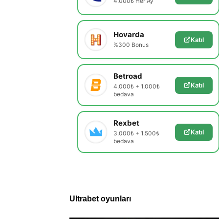
4.000₺ Her Ay
Hovarda
Katıl
%300 Bonus
Betroad
Katıl
4.000₺ + 1.000₺
bedava
Rexbet
Katıl
3.000₺ + 1.500₺
bedava
Ultrabet oyunları