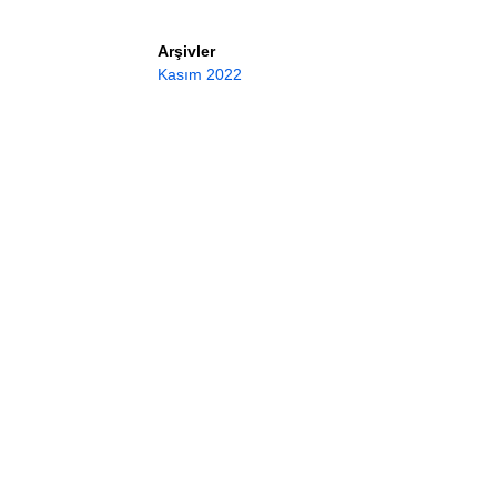
Arşivler
Kasım 2022