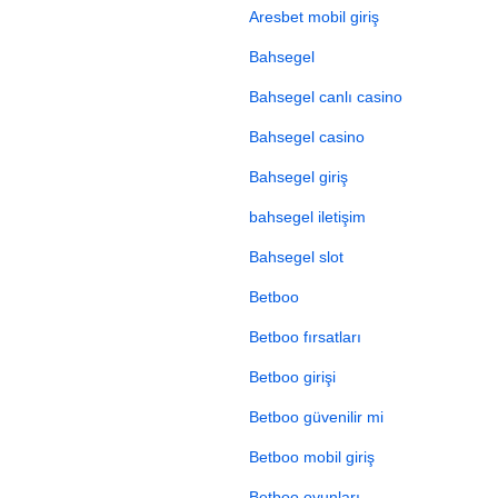
Aresbet mobil giriş
Bahsegel
Bahsegel canlı casino
Bahsegel casino
Bahsegel giriş
bahsegel iletişim
Bahsegel slot
Betboo
Betboo fırsatları
Betboo girişi
Betboo güvenilir mi
Betboo mobil giriş
Betboo oyunları