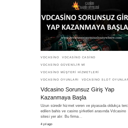
VDCASINO
VDCASINO CASINO
VDCASINO GÜVENILIR MI
VDCASINO MÜŞTERI HIZMETLERI
VDCASINO OYUNLARI
VDCASINO SLOT OYUNLA
Vdcasino Sorunsuz Giriş Yap
Kazanmaya Başla
Uzun süredir hizmet veren ve piyasada oldukça terc
edilen bahis ve casino şirketleri arasında Vdcasino
sitesi yer alır. Bu firma…
4 yıl ago