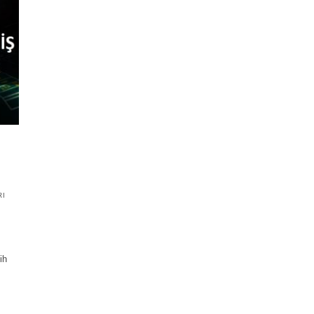
RI
ih