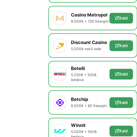
Casino Metropol
Katıl
8.000₺ + 150 freespin
Discount Casino
Katıl
5.000₺ nakit iade
Betelli
Katıl
5.050₺ + 500₺
bedava
Betchip
Katıl
6.000₺ + 80 freespin
Winnit
Katıl
5.000₺ + 500₺
bedava