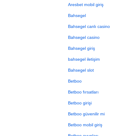
Aresbet mobil giriş
Bahsegel
Bahsegel canlı casino
Bahsegel casino
Bahsegel giriş
bahsegel iletişim
Bahsegel slot
Betboo
Betboo fırsatları
Betboo girişi
Betboo güvenilir mi
Betboo mobil giriş
Betboo oyunları