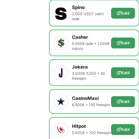
Spino
Katıl
2.000 USDT nakit
iade
Casher
Katıl
5.000₺ iade + 1.000₺
risksiz
Jokera
Katıl
3.000₺ %200 + 50
freespin
CasinoMaxi
Katıl
6.500₺ + 150 freespin
Hitpot
Katıl
5.000₺ + 100 freespin