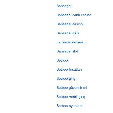
Bahsegel
Bahsegel canlı casino
Bahsegel casino
Bahsegel giriş
bahsegel iletişim
Bahsegel slot
Betboo
Betboo fırsatları
Betboo girişi
Betboo güvenilir mi
Betboo mobil giriş
Betboo oyunları