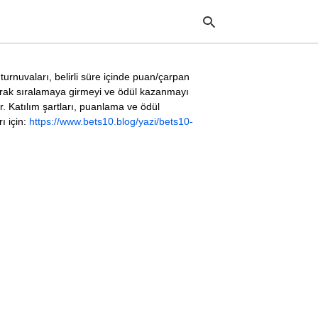
turnuvaları, belirli süre içinde puan/çarpan
rak sıralamaya girmeyi ve ödül kazanmayı
r. Katılım şartları, puanlama ve ödül
Typ
ı için:
https://www.bets10.blog/yazi/bets10-
your
sea
que
and
hit
ente