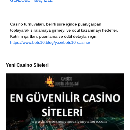
GENZOBET MAÇ İZLE
Casino turnuvaları, belirli süre içinde puan/çarpan
toplayarak sıralamaya girmeyi ve ödül kazanmayı hedefler.
Katılım şartları, puanlama ve ödül detayları için:
https://www.bets10.blog/yazi/bets10-casino/
Yeni Casino Siteleri