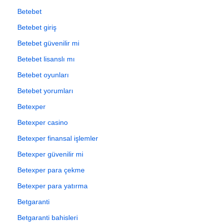
Betebet
Betebet giriş
Betebet güvenilir mi
Betebet lisanslı mı
Betebet oyunları
Betebet yorumları
Betexper
Betexper casino
Betexper finansal işlemler
Betexper güvenilir mi
Betexper para çekme
Betexper para yatırma
Betgaranti
Betgaranti bahisleri