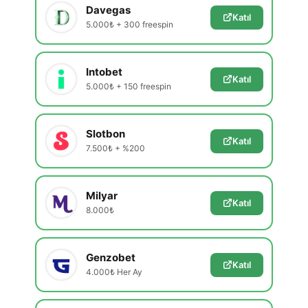
Davegas
Katıl
5.000₺ + 300 freespin
Intobet
Katıl
5.000₺ + 150 freespin
Slotbon
Katıl
7.500₺ + %200
Milyar
Katıl
8.000₺
Genzobet
Katıl
4.000₺ Her Ay