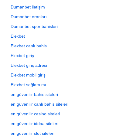
Dumanbet iletişim
Dumanbet oranları
Dumanbet spor bahisleri
Elexbet
Elexbet canlı bahis
Elexbet giriş
Elexbet giriş adresi
Elexbet mobil giriş
Elexbet sağlam mı
en güvenilir bahis siteleri
en güvenilir canlı bahis siteleri
en güvenilir casino siteleri
en güvenilir iddaa siteleri
en güvenilir slot siteleri