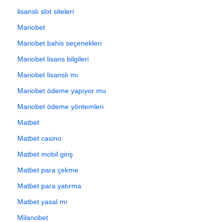
lisanslı slot siteleri
Mariobet
Mariobet bahis seçenekleri
Mariobet lisans bilgileri
Mariobet lisanslı mı
Mariobet ödeme yapıyor mu
Mariobet ödeme yöntemleri
Matbet
Matbet casino
Matbet mobil giriş
Matbet para çekme
Matbet para yatırma
Matbet yasal mı
Milanobet