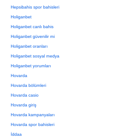
Hepsibahis spor bahisleri
Holiganbet
Holiganbet canlı bahis
Holiganbet güvenilir mi
Holiganbet oranları
Holiganbet sosyal medya
Holiganbet yorumları
Hovarda
Hovarda bölümleri
Hovarda casio
Hovarda giriş
Hovarda kampanyaları
Hovarda spor bahisleri
İddaa