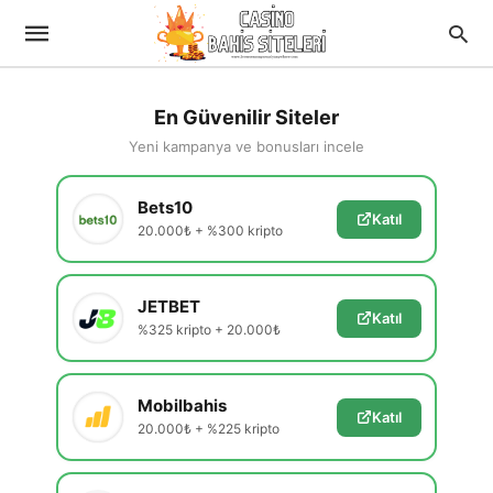
En Güvenilir Siteler
Yeni kampanya ve bonusları incele
Bets10
Katıl
20.000₺ + %300 kripto
JETBET
Katıl
%325 kripto + 20.000₺
Mobilbahis
Katıl
20.000₺ + %225 kripto