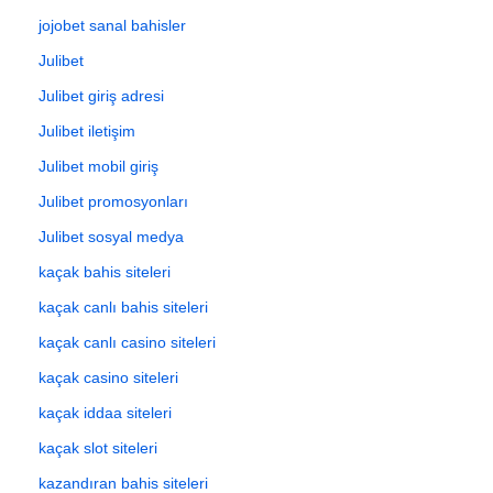
jojobet sanal bahisler
Julibet
Julibet giriş adresi
Julibet iletişim
Julibet mobil giriş
Julibet promosyonları
Julibet sosyal medya
kaçak bahis siteleri
kaçak canlı bahis siteleri
kaçak canlı casino siteleri
kaçak casino siteleri
kaçak iddaa siteleri
kaçak slot siteleri
kazandıran bahis siteleri