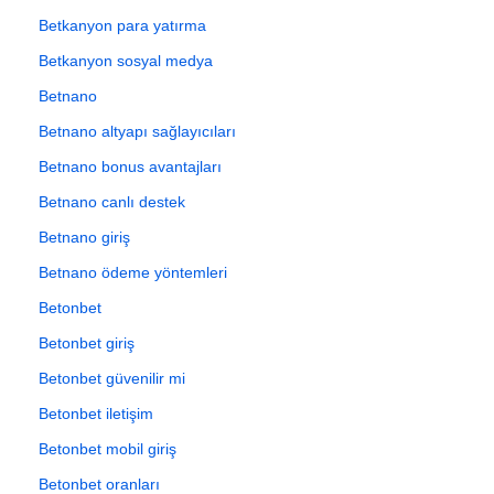
Betkanyon para yatırma
Betkanyon sosyal medya
Betnano
Betnano altyapı sağlayıcıları
Betnano bonus avantajları
Betnano canlı destek
Betnano giriş
Betnano ödeme yöntemleri
Betonbet
Betonbet giriş
Betonbet güvenilir mi
Betonbet iletişim
Betonbet mobil giriş
Betonbet oranları