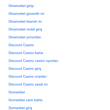
Dinamobet girişi
Dinamobet güvenilir mi
Dinamobet lisanslı mı
Dinamobet mobil giriş
Dinamobet yorumları
Discount Casino
Discount Casino bahis
Discount Casino casino oyunları
Discount Casino giriş
Discount Casino oranları
Discount Casino yasal mı
Dumanbet
Dumanbet canlı bahis
Dumanbet giriş