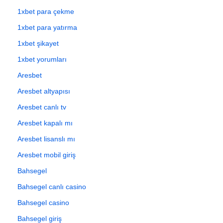
1xbet para çekme
1xbet para yatırma
1xbet şikayet
1xbet yorumları
Aresbet
Aresbet altyapısı
Aresbet canlı tv
Aresbet kapalı mı
Aresbet lisanslı mı
Aresbet mobil giriş
Bahsegel
Bahsegel canlı casino
Bahsegel casino
Bahsegel giriş