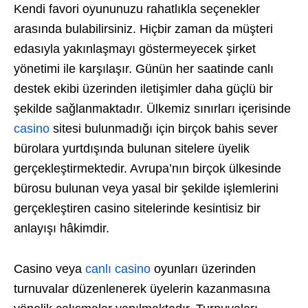
Kendi favori oyununuzu rahatlıkla seçenekler
arasında bulabilirsiniz. Hiçbir zaman da müşteri
edasıyla yakınlaşmayı göstermeyecek şirket
yönetimi ile karşılaşır. Günün her saatinde canlı
destek ekibi üzerinden iletişimler daha güçlü bir
şekilde sağlanmaktadır. Ülkemiz sınırları içerisinde
casino
sitesi bulunmadığı için birçok bahis sever
bürolara yurtdışında bulunan sitelere üyelik
gerçekleştirmektedir. Avrupa’nın birçok ülkesinde
bürosu bulunan veya yasal bir şekilde işlemlerini
gerçekleştiren casino sitelerinde kesintisiz bir
anlayışı hâkimdir.
Casino veya
canlı casino
oyunları üzerinden
turnuvalar düzenlenerek üyelerin kazanmasına