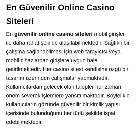
En Güvenilir Online Casino
Siteleri
En
güvenilir online casino siteleri
mobil girişler
ile daha rahat şekilde ulaşılabilmektedir. Sağlıklı bir
çalışma sağlanabilmesi için web tarayıcısı veya
mobil cihazlardan girişlere uygun hale
getirilmektedir. Her casino sitesi kendisine özgü bir
tasarım üzerinden çalışmalar yapmaktadır.
Kullanıcılardan gelecek olan talepler her zaman
önem severek işlemlere yansıtılmaktadır. Böylelikle
kullanıcıların gözünde güvenilir bir kimlik yapısı
içerisinde bulunduğunu her türlü şekilde ispat
edebilmektedir.