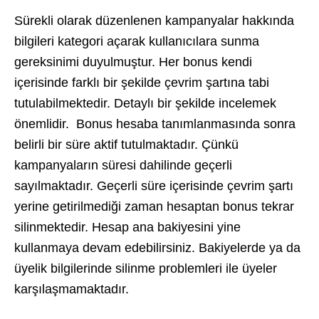
Sürekli olarak düzenlenen kampanyalar hakkında
bilgileri kategori açarak kullanıcılara sunma
gereksinimi duyulmuştur. Her bonus kendi
içerisinde farklı bir şekilde çevrim şartına tabi
tutulabilmektedir. Detaylı bir şekilde incelemek
önemlidir. Bonus hesaba tanımlanmasında sonra
belirli bir süre aktif tutulmaktadır. Çünkü
kampanyaların süresi dahilinde geçerli
sayılmaktadır. Geçerli süre içerisinde çevrim şartı
yerine getirilmediği zaman hesaptan bonus tekrar
silinmektedir. Hesap ana bakiyesini yine
kullanmaya devam edebilirsiniz. Bakiyelerde ya da
üyelik bilgilerinde silinme problemleri ile üyeler
karşılaşmamaktadır.