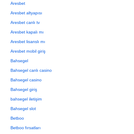
Aresbet
Aresbet altyapısı
Aresbet canlı tv
Aresbet kapalı mı
Aresbet lisanslı mı
Aresbet mobil giriş
Bahsegel
Bahsegel canlı casino
Bahsegel casino
Bahsegel giriş
bahsegel iletişim
Bahsegel slot
Betboo
Betboo fırsatları