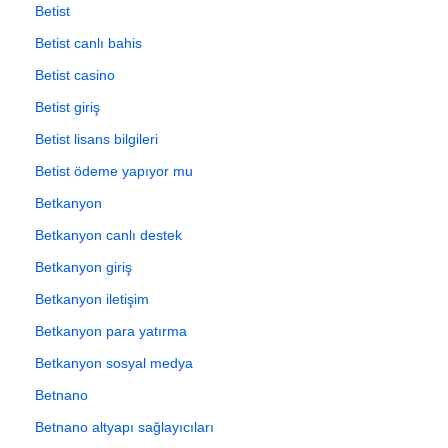
Betist
Betist canlı bahis
Betist casino
Betist giriş
Betist lisans bilgileri
Betist ödeme yapıyor mu
Betkanyon
Betkanyon canlı destek
Betkanyon giriş
Betkanyon iletişim
Betkanyon para yatırma
Betkanyon sosyal medya
Betnano
Betnano altyapı sağlayıcıları