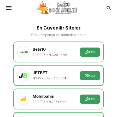
En Güvenilir Siteler
Yeni kampanya ve bonusları incele
Bets10
Katıl
20.000₺ + %300 kripto
JETBET
Katıl
%325 kripto + 20.000₺
Mobilbahis
Katıl
20.000₺ + %225 kripto