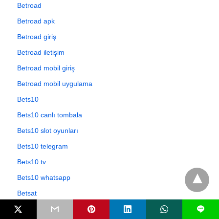
Betroad
Betroad apk
Betroad giriş
Betroad iletişim
Betroad mobil giriş
Betroad mobil uygulama
Bets10
Bets10 canlı tombala
Bets10 slot oyunları
Bets10 telegram
Bets10 tv
Bets10 whatsapp
Betsat
Betsat bonusları
L