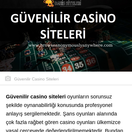
Güvenilir Casino Siteleri
Güvenilir casino siteleri
oyunların sorunsuz
şekilde oynanabilirliği konusunda profesyonel
anlayış sergilemektedir. Şans oyunları alanında
çok fazla rağbet gören casino oyunları ülkemizce
yasal çerçevede değerlendirilmemektedir. Bundan