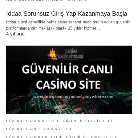
İddaa Sorunsuz Giriş Yap Kazanmaya Başla
İddaa sitesi genellikle bahis severler tarafından tercih edilen güvenilir
platformlardandır. Yaklaşık olarak 15 yıldır hizmet…
4 yıl ago
GÜVENILIR BAHIS SITELERI
GÜVENILIR BET SITELERI
GÜVENILIR CANLI BAHIS SITELERI
GÜVENILIR CASINO SITELERI
GÜVENILIR IDDAA SITELERI