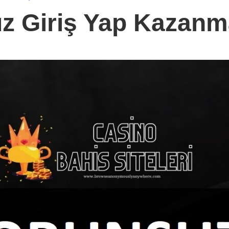
z Giriş Yap Kazanm