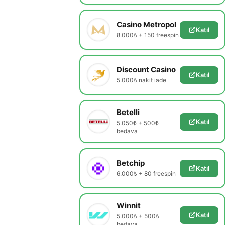
Casino Metropol
Katıl
8.000₺ + 150 freespin
Discount Casino
Katıl
5.000₺ nakit iade
Betelli
Katıl
5.050₺ + 500₺
bedava
Betchip
Katıl
6.000₺ + 80 freespin
Winnit
Katıl
5.000₺ + 500₺
bedava