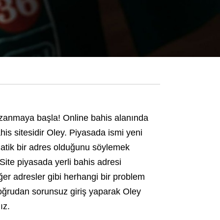
zanmaya başla! Online bahis alanında
is sitesidir Oley. Piyasada ismi yeni
ematik bir adres olduğunu söylemek
ite piyasada yerli bahis adresi
er adresler gibi herhangi bir problem
oğrudan sorunsuz giriş yaparak Oley
ız.