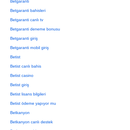
Betgaranti
Betgaranti bahisleri
Betgaranti canlı tv
Betgaranti deneme bonusu
Betgaranti giriş
Betgaranti mobil giriş
Betist
Betist canlı bahis
Betist casino
Betist giriş
Betist lisans bilgileri
Betist ödeme yapıyor mu
Betkanyon
Betkanyon canlı destek