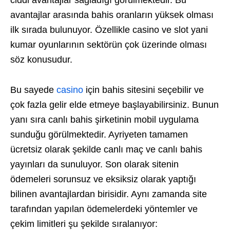
ciddi avantajlar sağladığı görülmektedir. Bu
avantajlar arasında bahis oranların yüksek olması
ilk sırada bulunuyor. Özellikle casino ve slot yani
kumar oyunlarının sektörün çok üzerinde olması
söz konusudur.
Bu sayede
casino
için bahis sitesini seçebilir ve
çok fazla gelir elde etmeye başlayabilirsiniz. Bunun
yanı sıra canlı bahis şirketinin mobil uygulama
sunduğu görülmektedir. Ayriyeten tamamen
ücretsiz olarak şekilde canlı maç ve canlı bahis
yayınları da sunuluyor. Son olarak sitenin
ödemeleri sorunsuz ve eksiksiz olarak yaptığı
bilinen avantajlardan birisidir. Aynı zamanda site
tarafından yapılan ödemelerdeki yöntemler ve
çekim limitleri şu şekilde sıralanıyor: