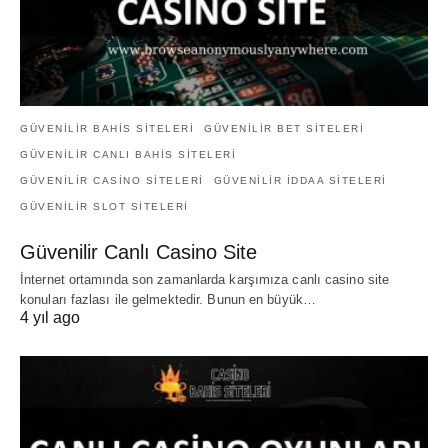
GÜVENILIR BAHIS SITELERI
GÜVENILIR BET SITELERI
GÜVENILIR CANLI BAHIS SITELERI
GÜVENILIR CASINO SITELERI
GÜVENILIR IDDAA SITELERI
GÜVENILIR SLOT SITELERI
Güvenilir Canlı Casino Site
İnternet ortamında son zamanlarda karşımıza canlı casino site
konuları fazlası ile gelmektedir. Bunun en büyük…
4 yıl ago