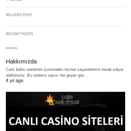
RELATED POST
RECENT POSTS
GENEL
Hakkımızda
Canlı bahis sitelerinin içerisindeki hizmet seçeneklerini merak ediyor
olabilirsiniz. Bu sitelerin sayısı her geçen gün…
4 yıl ago