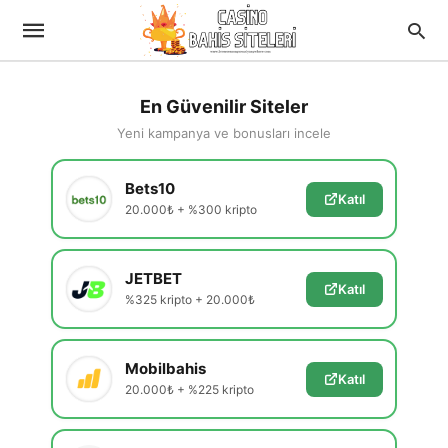
En Güvenilir Siteler
Yeni kampanya ve bonusları incele
Bets10
Katıl
20.000₺ + %300 kripto
JETBET
Katıl
%325 kripto + 20.000₺
Mobilbahis
Katıl
20.000₺ + %225 kripto