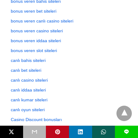
bonus veren bahis siteleri
bonus veren bet siteleri
bonus veren canlı casino siteleri
bonus veren casino siteleri
bonus veren iddaa siteleri
bonus veren slot siteleri
canlı bahis siteleri
canlı bet siteleri
canlı casino siteleri
canlı iddaa siteleri
canlı kumar siteleri
canlı oyun siteleri
Casino Discount bonusları
Casino Discount canlı bahisler
L