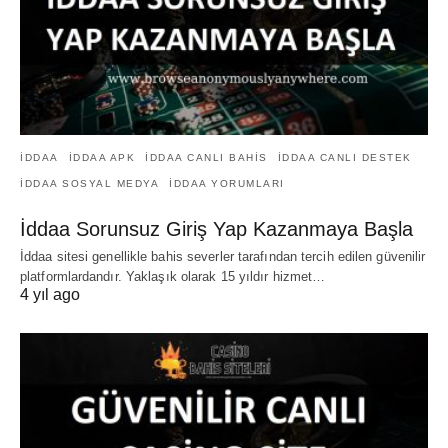
İDDAA
İDDAA APK
İDDAA CANLI BAHIS
İDDAA CANLI DESTEK
İDDAA SOSYAL MEDYA
İDDAA YORUMLARI
İddaa Sorunsuz Giriş Yap Kazanmaya Başla
İddaa sitesi genellikle bahis severler tarafından tercih edilen güvenilir
platformlardandır. Yaklaşık olarak 15 yıldır hizmet…
4 yıl ago