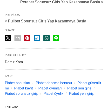
Perabet Sorunsuz Giriş Yap Kazanmaya Başla »
PREVIOUS
« Pulibet Sorunsuz Giriş Yap Kazanmaya Başla
SHARE
PUBLISHED BY
Demir Kara
TAGS:
Piabet bonusları
Piabet deneme bonusu
Piabet güvenilir
mi
Piabet kayıt
Piabet oyunları
Piabet son giriş
Piabet sorunsuz giriş
Piabet üyelik
Piabet yeni giriş
4 YIL AGO