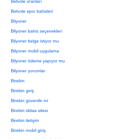
Betvole oranları
Betvole spor bahisleri
Bilyoner
Bilyoner bahis seçenekleri
Bilyoner belge istiyor mu
Bilyoner mobil uygulama
Bilyoner ödeme yapıyor mu
Bilyoner yorumlar
Birebin
Birebin giriş
Birebin güvenilir mi
Birebin iddaa sitesi
Birebin iletişim
Birebin mobil giriş