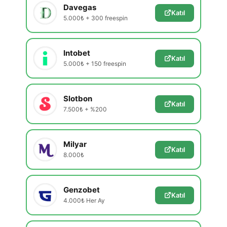
Davegas
Katıl
5.000₺ + 300 freespin
Intobet
Katıl
5.000₺ + 150 freespin
Slotbon
Katıl
7.500₺ + %200
Milyar
Katıl
8.000₺
Genzobet
Katıl
4.000₺ Her Ay