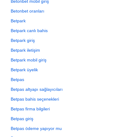
Betonbet mobil giriş
Betonbet oranları
Betpark
Betpark canlı bahis
Betpark giriş
Betpark iletişim
Betpark mobil giriş
Betpark üyelik
Betpas
Betpas altyapı sağlayıcıları
Betpas bahis seçenekleri
Betpas firma bilgileri
Betpas giriş
Betpas ödeme yapıyor mu