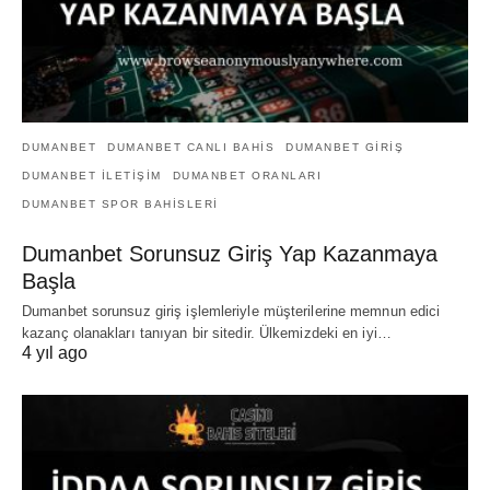
DUMANBET
DUMANBET CANLI BAHIS
DUMANBET GIRIŞ
DUMANBET ILETIŞIM
DUMANBET ORANLARI
DUMANBET SPOR BAHISLERI
Dumanbet Sorunsuz Giriş Yap Kazanmaya
Başla
Dumanbet sorunsuz giriş işlemleriyle müşterilerine memnun edici
kazanç olanakları tanıyan bir sitedir. Ülkemizdeki en iyi…
4 yıl ago