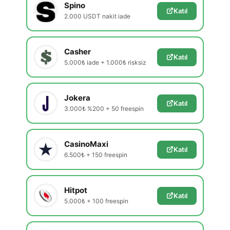
Spino
Katıl
2.000 USDT nakit iade
Casher
Katıl
5.000₺ iade + 1.000₺ risksiz
Jokera
Katıl
3.000₺ %200 + 50 freespin
CasinoMaxi
Katıl
6.500₺ + 150 freespin
Hitpot
Katıl
5.000₺ + 100 freespin