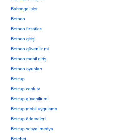
Bahsegel slot
Betboo
Betboo fırsatları
Betboo girişi
Betboo güvenilir mi
Betboo mobil giriş
Betboo oyunları
Betcup
Betcup canlı tv
Betcup güvenilir mi
Betcup mobil uygulama
Betcup ödemeleri
Betcup sosyal medya
Betebet