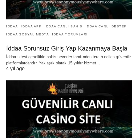
İDDAA
İDDAA APK
İDDAA CANLI BAHIS
İDDAA CANLI DESTEK
İDDAA SOSYAL MEDYA
İDDAA YORUMLARI
İddaa Sorunsuz Giriş Yap Kazanmaya Başla
İddaa sitesi genellikle bahis severler tarafından tercih edilen güvenilir
platformlardandır. Yaklaşık olarak 15 yıldır hizmet…
4 yıl ago