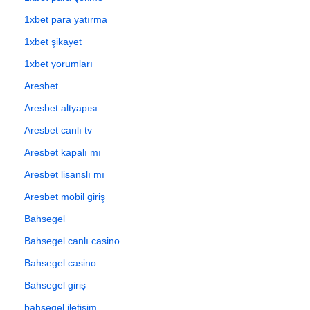
1xbet para yatırma
1xbet şikayet
1xbet yorumları
Aresbet
Aresbet altyapısı
Aresbet canlı tv
Aresbet kapalı mı
Aresbet lisanslı mı
Aresbet mobil giriş
Bahsegel
Bahsegel canlı casino
Bahsegel casino
Bahsegel giriş
bahsegel iletişim