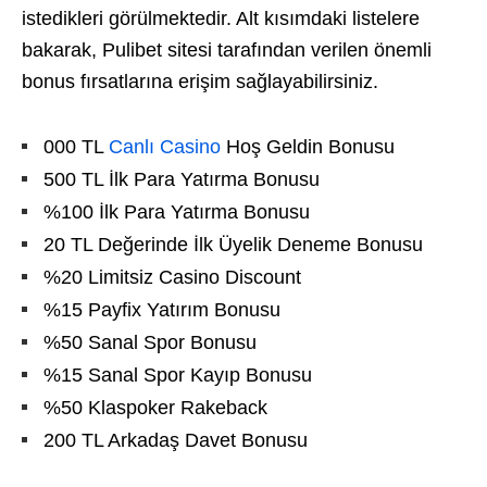
istedikleri görülmektedir. Alt kısımdaki listelere
bakarak, Pulibet sitesi tarafından verilen önemli
bonus fırsatlarına erişim sağlayabilirsiniz.
000 TL
Canlı Casino
Hoş Geldin Bonusu
500 TL İlk Para Yatırma Bonusu
%100 İlk Para Yatırma Bonusu
20 TL Değerinde İlk Üyelik Deneme Bonusu
%20 Limitsiz Casino Discount
%15 Payfix Yatırım Bonusu
%50 Sanal Spor Bonusu
%15 Sanal Spor Kayıp Bonusu
%50 Klaspoker Rakeback
200 TL Arkadaş Davet Bonusu