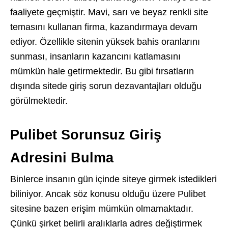
faaliyete geçmiştir. Mavi, sarı ve beyaz renkli site
temasını kullanan firma, kazandırmaya devam
ediyor. Özellikle sitenin yüksek bahis oranlarını
sunması, insanların kazancını katlamasını
mümkün hale getirmektedir. Bu gibi fırsatların
dışında sitede giriş sorun dezavantajları olduğu
görülmektedir.
Pulibet Sorunsuz Giriş
Adresini Bulma
Binlerce insanın gün içinde siteye girmek istedikleri
biliniyor. Ancak söz konusu olduğu üzere Pulibet
sitesine bazen erişim mümkün olmamaktadır.
Çünkü şirket belirli aralıklarla adres değiştirmek