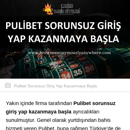
Pulibet Sorunsuz Giriş Yap Kazanmaya Başla
Yakın içinde firma tarafından
Pulibet sorunsuz
giriş yap kazanmaya başla
ayrıcalıkları
sunulmuştur. Genel olarak yurtdışından bahis
hizmeti veren Pulibet, buna rağmen Türkiye’de de