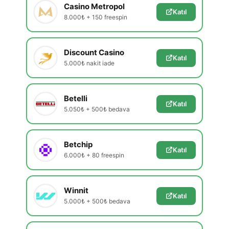
Casino Metropol
Katıl
8.000₺ + 150 freespin
Discount Casino
Katıl
5.000₺ nakit iade
Betelli
Katıl
5.050₺ + 500₺ bedava
Betchip
Katıl
6.000₺ + 80 freespin
Winnit
Katıl
5.000₺ + 500₺ bedava