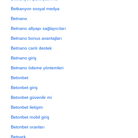
Betkanyon sosyal medya
Betnano
Betnano altyapı sağlayıcıları
Betnano bonus avantajları
Betnano canlı destek
Betnano giriş
Betnano ödeme yöntemleri
Betonbet
Betonbet giriş
Betonbet güvenilir mi
Betonbet iletişim
Betonbet mobil giriş
Betonbet oranları
Betpark