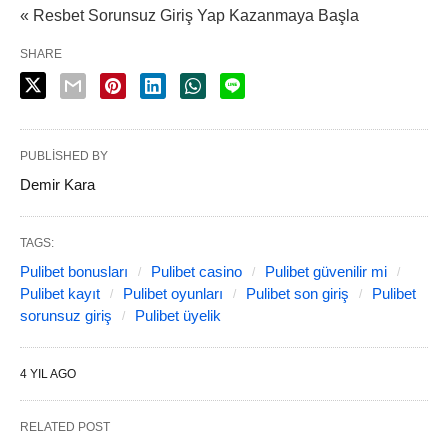
« Resbet Sorunsuz Giriş Yap Kazanmaya Başla
SHARE
PUBLISHED BY
Demir Kara
TAGS:
Pulibet bonusları
Pulibet casino
Pulibet güvenilir mi
Pulibet kayıt
Pulibet oyunları
Pulibet son giriş
Pulibet
sorunsuz giriş
Pulibet üyelik
4 YIL AGO
RELATED POST