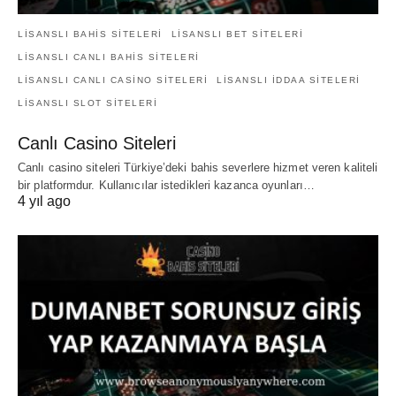
LISANSLI BAHIS SITELERI
LISANSLI BET SITELERI
LISANSLI CANLI BAHIS SITELERI
LISANSLI CANLI CASINO SITELERI
LISANSLI IDDAA SITELERI
LISANSLI SLOT SITELERI
Canlı Casino Siteleri
Canlı casino siteleri Türkiye’deki bahis severlere hizmet veren kaliteli
bir platformdur. Kullanıcılar istedikleri kazanca oyunları…
4 yıl ago