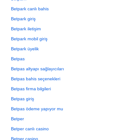
Betpark canlı bahis
Betpark giriş
Betpark iletişim
Betpark mobil giriş
Betpark üyelik
Betpas
Betpas altyapı sağlayıcıları
Betpas bahis seçenekleri
Betpas firma bilgileri
Betpas giriş
Betpas ödeme yapıyor mu
Betper
Betper canlı casino
Betper casino