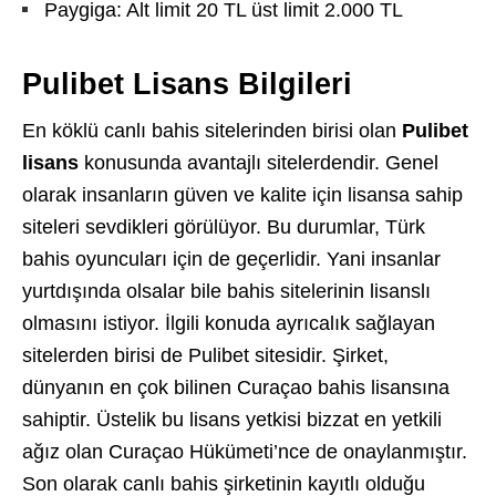
Paygiga: Alt limit 20 TL üst limit 2.000 TL
Pulibet Lisans Bilgileri
En köklü canlı bahis sitelerinden birisi olan
Pulibet
lisans
konusunda avantajlı sitelerdendir. Genel
olarak insanların güven ve kalite için lisansa sahip
siteleri sevdikleri görülüyor. Bu durumlar, Türk
bahis oyuncuları için de geçerlidir. Yani insanlar
yurtdışında olsalar bile bahis sitelerinin lisanslı
olmasını istiyor. İlgili konuda ayrıcalık sağlayan
sitelerden birisi de Pulibet sitesidir. Şirket,
dünyanın en çok bilinen Curaçao bahis lisansına
sahiptir. Üstelik bu lisans yetkisi bizzat en yetkili
ağız olan Curaçao Hükümeti’nce de onaylanmıştır.
Son olarak canlı bahis şirketinin kayıtlı olduğu