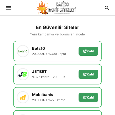
En Güvenilir Siteler
Yeni kampanya ve bonusları incele
Bets10
Katıl
20.000₺ + %300 kripto
JETBET
Katıl
%325 kripto + 20.000₺
Mobilbahis
Katıl
20.000₺ + %225 kripto