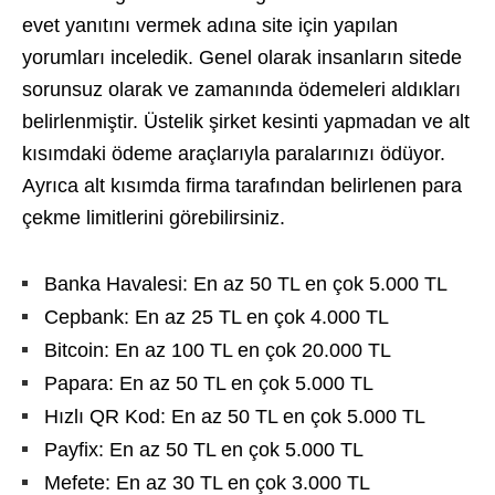
evet yanıtını vermek adına site için yapılan
yorumları inceledik. Genel olarak insanların sitede
sorunsuz olarak ve zamanında ödemeleri aldıkları
belirlenmiştir. Üstelik şirket kesinti yapmadan ve alt
kısımdaki ödeme araçlarıyla paralarınızı ödüyor.
Ayrıca alt kısımda firma tarafından belirlenen para
çekme limitlerini görebilirsiniz.
Banka Havalesi: En az 50 TL en çok 5.000 TL
Cepbank: En az 25 TL en çok 4.000 TL
Bitcoin: En az 100 TL en çok 20.000 TL
Papara: En az 50 TL en çok 5.000 TL
Hızlı QR Kod: En az 50 TL en çok 5.000 TL
Payfix: En az 50 TL en çok 5.000 TL
Mefete: En az 30 TL en çok 3.000 TL