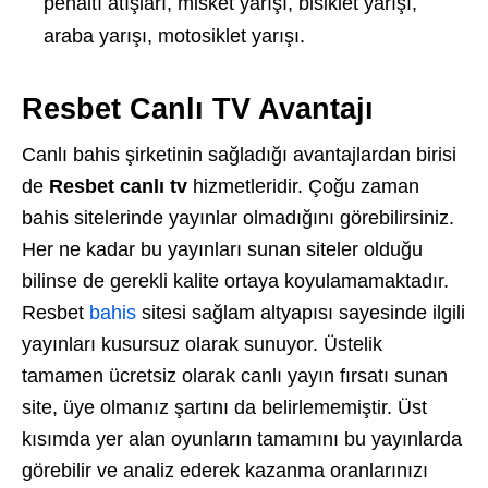
penaltı atışları, misket yarışı, bisiklet yarışı,
araba yarışı, motosiklet yarışı.
Resbet Canlı TV Avantajı
Canlı bahis şirketinin sağladığı avantajlardan birisi
de
Resbet canlı tv
hizmetleridir. Çoğu zaman
bahis sitelerinde yayınlar olmadığını görebilirsiniz.
Her ne kadar bu yayınları sunan siteler olduğu
bilinse de gerekli kalite ortaya koyulamamaktadır.
Resbet
bahis
sitesi sağlam altyapısı sayesinde ilgili
yayınları kusursuz olarak sunuyor. Üstelik
tamamen ücretsiz olarak canlı yayın fırsatı sunan
site, üye olmanız şartını da belirlememiştir. Üst
kısımda yer alan oyunların tamamını bu yayınlarda
görebilir ve analiz ederek kazanma oranlarınızı