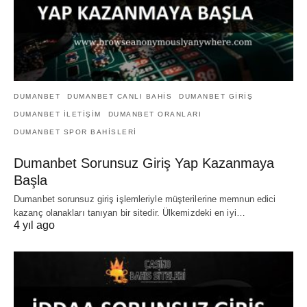
DUMANBET
DUMANBET CANLI BAHIS
DUMANBET GIRIŞ
DUMANBET ILETIŞIM
DUMANBET ORANLARI
DUMANBET SPOR BAHISLERI
Dumanbet Sorunsuz Giriş Yap Kazanmaya
Başla
Dumanbet sorunsuz giriş işlemleriyle müşterilerine memnun edici
kazanç olanakları tanıyan bir sitedir. Ülkemizdeki en iyi…
4 yıl ago