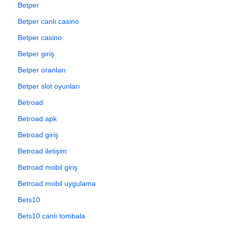
Betper
Betper canlı casino
Betper casino
Betper giriş
Betper oranları
Betper slot oyunları
Betroad
Betroad apk
Betroad giriş
Betroad iletişim
Betroad mobil giriş
Betroad mobil uygulama
Bets10
Bets10 canlı tombala