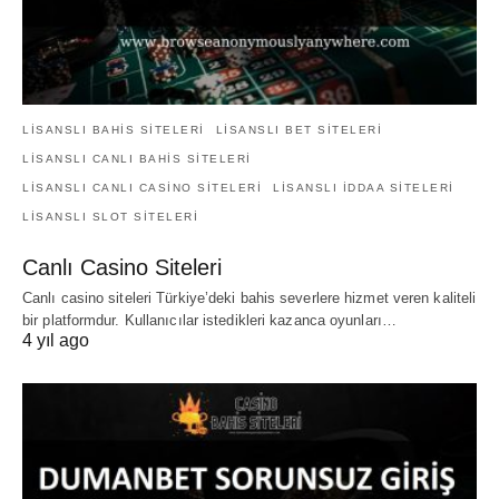
LISANSLI BAHIS SITELERI
LISANSLI BET SITELERI
LISANSLI CANLI BAHIS SITELERI
LISANSLI CANLI CASINO SITELERI
LISANSLI IDDAA SITELERI
LISANSLI SLOT SITELERI
Canlı Casino Siteleri
Canlı casino siteleri Türkiye’deki bahis severlere hizmet veren kaliteli
bir platformdur. Kullanıcılar istedikleri kazanca oyunları…
4 yıl ago