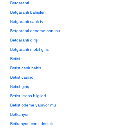
Betgaranti
Betgaranti bahisleri
Betgaranti canlı tv
Betgaranti deneme bonusu
Betgaranti giriş
Betgaranti mobil giriş
Betist
Betist canlı bahis
Betist casino
Betist giriş
Betist lisans bilgileri
Betist ödeme yapıyor mu
Betkanyon
Betkanyon canlı destek