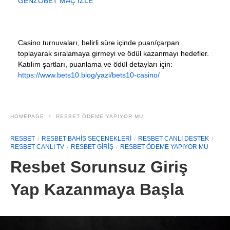
GENZOBET MAÇ İZLE
Casino turnuvaları, belirli süre içinde puan/çarpan
toplayarak sıralamaya girmeyi ve ödül kazanmayı hedefler.
Katılım şartları, puanlama ve ödül detayları için:
https://www.bets10.blog/yazi/bets10-casino/
HOMEPAGE
RESBET ÖDEME YAPIYOR MU
RESBET
RESBET BAHIS SEÇENEKLERI
RESBET CANLI DESTEK
RESBET CANLI TV
RESBET GIRIŞ
RESBET ÖDEME YAPIYOR MU
Resbet Sorunsuz Giriş
Yap Kazanmaya Başla