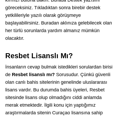
kırmızı butona bakın. Burada Destek yazısını
göreceksiniz. Tıkladıktan sonra birebir destek
yetkilileriyle yazılı olarak görüşmeye
başlayabilirsiniz. Buradan aklınıza gelebilecek olan
her türlü sorunlarda yardım almanız mümkün
olacaktır.
Resbet Lisanslı Mı?
İnsanların cevap bulmak istedikleri sorulardan birisi
de
Resbet lisanslı mı?
Sorusudur. Çünkü güvenli
olan canlı bahis sitelerinin genelinde uluslararası
lisans vardır. Bu durumda bahis üyeleri, Resbet
sitesinde lisans olup olmadığını ciddi anlamda
merak etmektedir. İlgili konu için yaptığımız
araştırmalarda sitenin Curaçao lisansına sahip