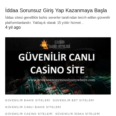
İddaa Sorunsuz Giriş Yap Kazanmaya Başla
İddaa sitesi genellikle bahis severler tarafından tercih edilen güvenilir
platformlardandır. Yaklaşık olarak 15 yıldır hizmet…
4 yıl ago
GÜVENILIR BAHIS SITELERI
GÜVENILIR BET SITELERI
GÜVENILIR CANLI BAHIS SITELERI
GÜVENILIR CASINO SITELERI
GÜVENILIR IDDAA SITELERI