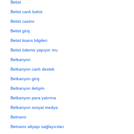
Betist
Betist canlı bahis
Betist casino
Betist giriş
Betist lisans bilgileri
Betist ödeme yapıyor mu
Betkanyon
Betkanyon canlı destek
Betkanyon giriş
Betkanyon iletişim
Betkanyon para yatırma
Betkanyon sosyal medya
Betnano
Betnano altyapı sağlayıcıları