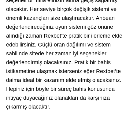
seçenek bir tıkla elinizin altına geçiş sağlamış
olacaktır. Her seviye birçok değişik sistemi ve
önemli kazançları size ulaştıracaktır. Anbean
değerlendireceğiniz oyun sistemi göz önüne
alındığı zaman Rexbet’te pratik bir ilerleme elde
edebilirsiniz. Güçlü oran dağılımı ve sistem
sahilinde sitede her zaman iyi seçenekler
değerlendirmiş olacaksınız. Pratik bir bahis
istikametine ulaşmak isterseniz eğer Rextbet’te
daima ideal bir kazanım elde etmiş olacaksınız.
Hepiniz için böyle bir süreç bahis konusunda
ihtiyaç duyacağınız olanakları da karşınıza
çıkarmış olacaktır.