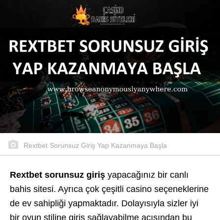
Rextbet Sorunsuz Giriş Yap Kazanmaya Başla
Rextbet sorunsuz giriş
yapacağınız bir canlı
bahis sitesi. Ayrıca çok çeşitli casino seçeneklerine
de ev sahipliği yapmaktadır. Dolayısıyla sizler iyi
bir oyun stiline giriş sağlayabilme açısından bu