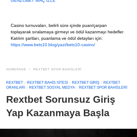
GENZOBET MAÇ İZLE
Casino turnuvaları, belirli süre içinde puan/çarpan
toplayarak sıralamaya girmeyi ve ödül kazanmayı hedefler.
Katılım şartları, puanlama ve ödül detayları için:
https://www.bets10.blog/yazi/bets10-casino/
HOMEPAGE
REXTBET SPOR BAHISLERI
REXTBET
REXTBET BAHIS SITESI
REXTBET GIRIŞ
REXTBET
ORANLARI
REXTBET SOSYAL MEDYA
REXTBET SPOR BAHISLERI
Rextbet Sorunsuz Giriş
Yap Kazanmaya Başla