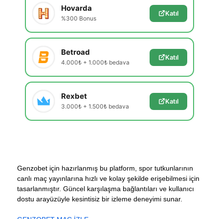
Hovarda
Katıl
%300 Bonus
Betroad
Katıl
4.000₺ + 1.000₺ bedava
Rexbet
Katıl
3.000₺ + 1.500₺ bedava
Genzobet için hazırlanmış bu platform, spor tutkunlarının
canlı maç yayınlarına hızlı ve kolay şekilde erişebilmesi için
tasarlanmıştır. Güncel karşılaşma bağlantıları ve kullanıcı
dostu arayüzüyle kesintisiz bir izleme deneyimi sunar.