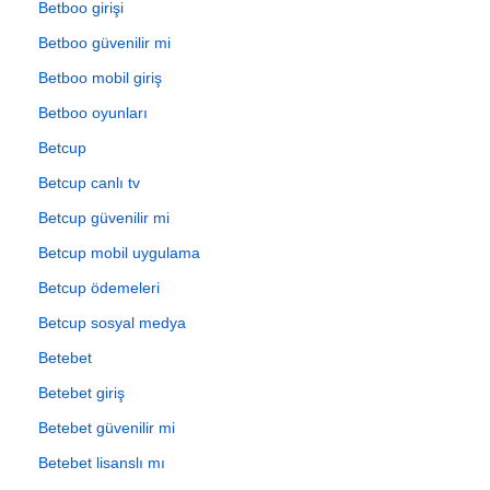
Betboo girişi
Betboo güvenilir mi
Betboo mobil giriş
Betboo oyunları
Betcup
Betcup canlı tv
Betcup güvenilir mi
Betcup mobil uygulama
Betcup ödemeleri
Betcup sosyal medya
Betebet
Betebet giriş
Betebet güvenilir mi
Betebet lisanslı mı