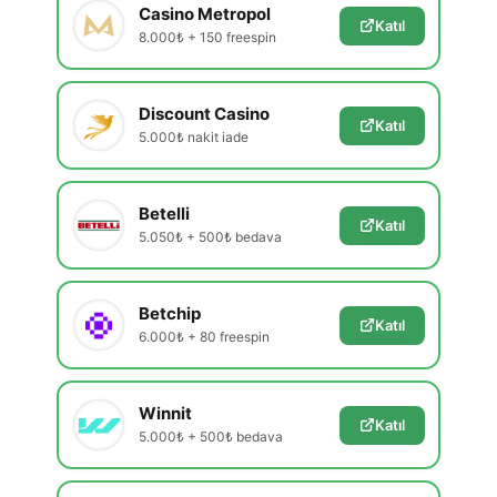
Casino Metropol
Katıl
8.000₺ + 150 freespin
Discount Casino
Katıl
5.000₺ nakit iade
Betelli
Katıl
5.050₺ + 500₺ bedava
Betchip
Katıl
6.000₺ + 80 freespin
Winnit
Katıl
5.000₺ + 500₺ bedava