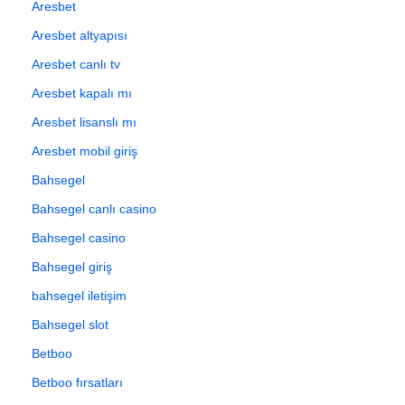
Aresbet
Aresbet altyapısı
Aresbet canlı tv
Aresbet kapalı mı
Aresbet lisanslı mı
Aresbet mobil giriş
Bahsegel
Bahsegel canlı casino
Bahsegel casino
Bahsegel giriş
bahsegel iletişim
Bahsegel slot
Betboo
Betboo fırsatları