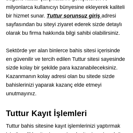
milyonlarca kullanıcıyı bünyesine ekleyerek kaliteli
bir hizmet sunar.
Tuttur sorunsuz giriş
adresi
sayfasından bu siteyi ziyaret ederek sizde detaylı
olarak bu firma hakkında bilgi sahibi olabilirsiniz.
Sektörde yer alan binlerce bahis sitesi içerisinde
en güvenilir ve tercih edilen Tuttur sitesi sayesinde
sizde kolay bir şekilde para kazanabileceksiniz.
Kazanmanın kolay adresi olan bu sitede sizde
bahislerinizi yaparak kazanç elde etmeyi
unutmayınız.
Tuttur Kayıt İşlemleri
Tuttur bahis sitesine kayıt işlemlerinizi yaptırmak