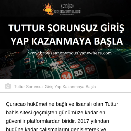
Tuttur Sorunsuz Giriş Yap Kazanmaya Başla
Çuracao hükümetine bağlı ve lisanslı olan Tuttur
bahis sitesi geçmişten günümüze kadar en
güvenilir platformlardan biridir. 2017 yılından
bugüne kadar çalışmalarını genişleterek ve