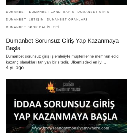
DUMANBET
DUMANBET CANLI BAHIS
DUMANBET GIRIŞ
DUMANBET ILETIŞIM
DUMANBET ORANLARI
DUMANBET SPOR BAHISLERI
Dumanbet Sorunsuz Giriş Yap Kazanmaya
Başla
Dumanbet sorunsuz giriş işlemleriyle müşterilerine memnun edici
kazanç olanakları tanıyan bir sitedir. Ülkemizdeki en iyi…
4 yıl ago