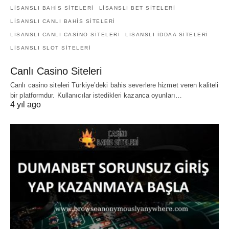
LISANSLI BAHIS SITELERI
LISANSLI BET SITELERI
LISANSLI CANLI BAHIS SITELERI
LISANSLI CANLI CASINO SITELERI
LISANSLI IDDAA SITELERI
LISANSLI SLOT SITELERI
Canlı Casino Siteleri
Canlı casino siteleri Türkiye’deki bahis severlere hizmet veren kaliteli
bir platformdur. Kullanıcılar istedikleri kazanca oyunları…
4 yıl ago