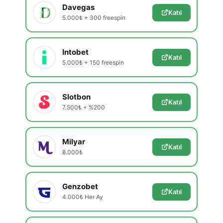
Davegas
Katıl
5.000₺ + 300 freespin
Intobet
Katıl
5.000₺ + 150 freespin
Slotbon
Katıl
7.500₺ + %200
Milyar
Katıl
8.000₺
Genzobet
Katıl
4.000₺ Her Ay