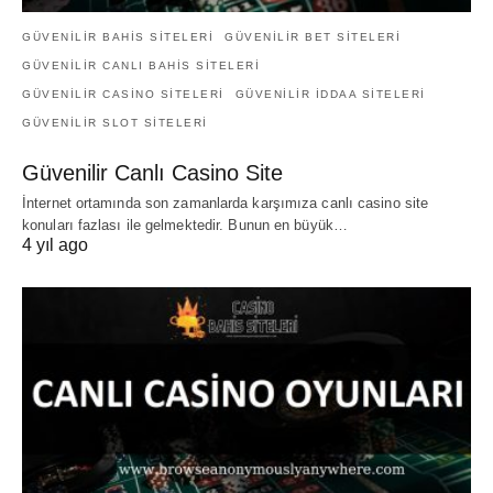
GÜVENILIR BAHIS SITELERI
GÜVENILIR BET SITELERI
GÜVENILIR CANLI BAHIS SITELERI
GÜVENILIR CASINO SITELERI
GÜVENILIR IDDAA SITELERI
GÜVENILIR SLOT SITELERI
Güvenilir Canlı Casino Site
İnternet ortamında son zamanlarda karşımıza canlı casino site
konuları fazlası ile gelmektedir. Bunun en büyük…
4 yıl ago