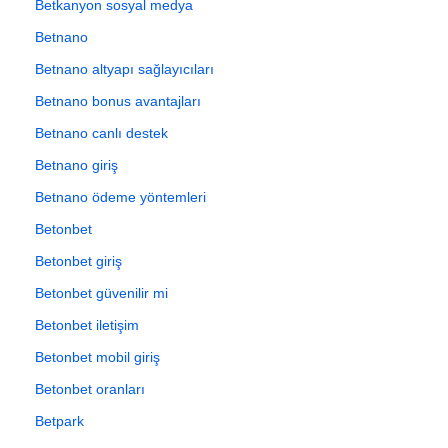
Betkanyon sosyal medya
Betnano
Betnano altyapı sağlayıcıları
Betnano bonus avantajları
Betnano canlı destek
Betnano giriş
Betnano ödeme yöntemleri
Betonbet
Betonbet giriş
Betonbet güvenilir mi
Betonbet iletişim
Betonbet mobil giriş
Betonbet oranları
Betpark