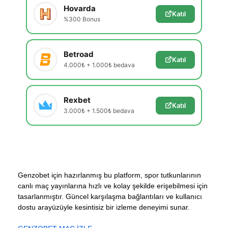
Hovarda
Katıl
%300 Bonus
Betroad
Katıl
4.000₺ + 1.000₺ bedava
Rexbet
Katıl
3.000₺ + 1.500₺ bedava
Genzobet için hazırlanmış bu platform, spor tutkunlarının
canlı maç yayınlarına hızlı ve kolay şekilde erişebilmesi için
tasarlanmıştır. Güncel karşılaşma bağlantıları ve kullanıcı
dostu arayüzüyle kesintisiz bir izleme deneyimi sunar.