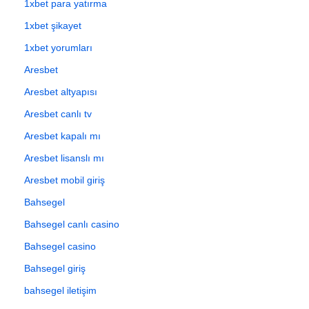
1xbet para yatırma
1xbet şikayet
1xbet yorumları
Aresbet
Aresbet altyapısı
Aresbet canlı tv
Aresbet kapalı mı
Aresbet lisanslı mı
Aresbet mobil giriş
Bahsegel
Bahsegel canlı casino
Bahsegel casino
Bahsegel giriş
bahsegel iletişim