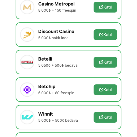
Casino Metropol
Katıl
8.000₺ + 150 freespin
Discount Casino
Katıl
5.000₺ nakit iade
Betelli
Katıl
5.050₺ + 500₺ bedava
Betchip
Katıl
6.000₺ + 80 freespin
Winnit
Katıl
5.000₺ + 500₺ bedava