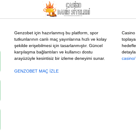
Genzobet için hazırlanmış bu platform, spor
Casino 
tutkunlarının canlı maç yayınlarına hızlı ve kolay
toplaya
şekilde erişebilmesi için tasarlanmıştır. Güncel
hedefle
karşılaşma bağlantıları ve kullanıcı dostu
detaylar
arayüzüyle kesintisiz bir izleme deneyimi sunar.
casino/
GENZOBET MAÇ İZLE