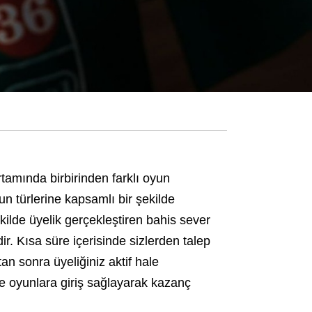
tamında birbirinden farklı oyun
n türlerine kapsamlı bir şekilde
ilde üyelik gerçekleştiren bahis sever
ir. Kısa süre içerisinde sizlerden talep
tan sonra üyeliğiniz aktif hale
de oyunlara giriş sağlayarak kazanç