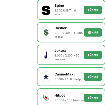
Spino
Katıl
2.000 USDT nakit
iade
Casher
Katıl
5.000₺ iade + 1.000₺
risksiz
Jokera
Katıl
3.000₺ %200 + 50
freespin
CasinoMaxi
Katıl
6.500₺ + 150 freespin
Hitpot
Katıl
5.000₺ + 100 freespin