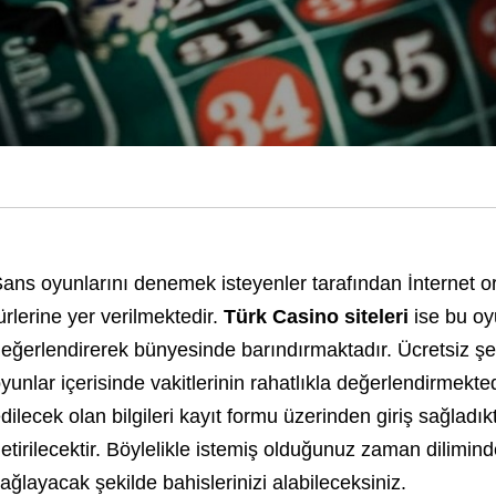
ans oyunlarını denemek isteyenler tarafından İnternet or
ürlerine yer verilmektedir.
Türk Casino siteleri
ise bu oyu
eğerlendirerek bünyesinde barındırmaktadır. Ücretsiz şek
yunlar içerisinde vakitlerinin rahatlıkla değerlendirmekted
dilecek olan bilgileri kayıt formu üzerinden giriş sağladık
etirilecektir. Böylelikle istemiş olduğunuz zaman dilimin
ağlayacak şekilde bahislerinizi alabileceksiniz.