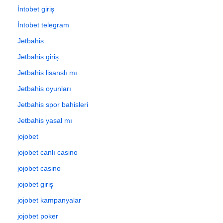
İntobet giriş
İntobet telegram
Jetbahis
Jetbahis giriş
Jetbahis lisanslı mı
Jetbahis oyunları
Jetbahis spor bahisleri
Jetbahis yasal mı
jojobet
jojobet canlı casino
jojobet casino
jojobet giriş
jojobet kampanyalar
jojobet poker