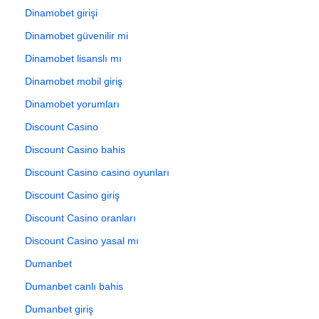
Dinamobet girişi
Dinamobet güvenilir mi
Dinamobet lisanslı mı
Dinamobet mobil giriş
Dinamobet yorumları
Discount Casino
Discount Casino bahis
Discount Casino casino oyunları
Discount Casino giriş
Discount Casino oranları
Discount Casino yasal mı
Dumanbet
Dumanbet canlı bahis
Dumanbet giriş