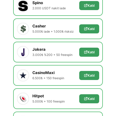
Spino
Katıl
2.000 USDT nakit iade
Casher
Katıl
5.000₺ iade + 1.000₺ risksiz
Jokera
Katıl
3.000₺ %200 + 50 freespin
CasinoMaxi
Katıl
6.500₺ + 150 freespin
Hitpot
Katıl
5.000₺ + 100 freespin