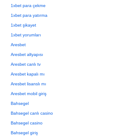
1xbet para çekme
1xbet para yatırma
1xbet şikayet
1xbet yorumları
Aresbet
Aresbet altyapısı
Aresbet canlı tv
Aresbet kapalı mı
Aresbet lisanslı mı
Aresbet mobil giriş
Bahsegel
Bahsegel canlı casino
Bahsegel casino
Bahsegel giriş