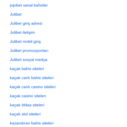
jojobet sanal bahisler
Julibet
Julibet giriş adresi
Julibet iletişim
Julibet mobil giriş
Julibet promosyonları
Julibet sosyal medya
kaçak bahis siteleri
kaçak canlı bahis siteleri
kaçak canlı casino siteleri
kaçak casino siteleri
kaçak iddaa siteleri
kaçak slot siteleri
kazandıran bahis siteleri