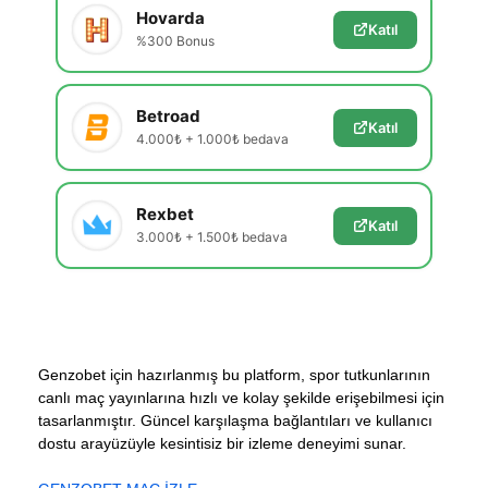
Hovarda
Katıl
%300 Bonus
Betroad
Katıl
4.000₺ + 1.000₺ bedava
Rexbet
Katıl
3.000₺ + 1.500₺ bedava
Genzobet için hazırlanmış bu platform, spor tutkunlarının
canlı maç yayınlarına hızlı ve kolay şekilde erişebilmesi için
tasarlanmıştır. Güncel karşılaşma bağlantıları ve kullanıcı
dostu arayüzüyle kesintisiz bir izleme deneyimi sunar.