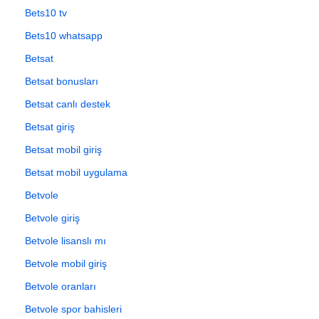
Bets10 tv
Bets10 whatsapp
Betsat
Betsat bonusları
Betsat canlı destek
Betsat giriş
Betsat mobil giriş
Betsat mobil uygulama
Betvole
Betvole giriş
Betvole lisanslı mı
Betvole mobil giriş
Betvole oranları
Betvole spor bahisleri