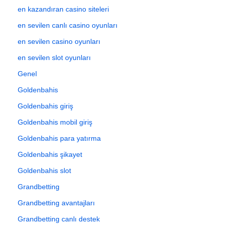
en kazandıran casino siteleri
en sevilen canlı casino oyunları
en sevilen casino oyunları
en sevilen slot oyunları
Genel
Goldenbahis
Goldenbahis giriş
Goldenbahis mobil giriş
Goldenbahis para yatırma
Goldenbahis şikayet
Goldenbahis slot
Grandbetting
Grandbetting avantajları
Grandbetting canlı destek