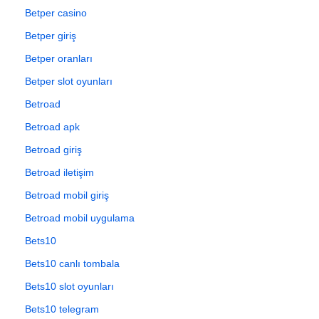
Betper casino
Betper giriş
Betper oranları
Betper slot oyunları
Betroad
Betroad apk
Betroad giriş
Betroad iletişim
Betroad mobil giriş
Betroad mobil uygulama
Bets10
Bets10 canlı tombala
Bets10 slot oyunları
Bets10 telegram