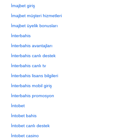
İmajbet giriş
İmajbet müşteri hizmetleri
İmajbet üyelik bonusları
İnterbahis
İnterbahis avantajları
İnterbahis canlı destek
İnterbahis canlı tv
İnterbahis lisans bilgileri
İnterbahis mobil giriş
İnterbahis promosyon
İntobet
İntobet bahis
İntobet canlı destek
İntobet casino