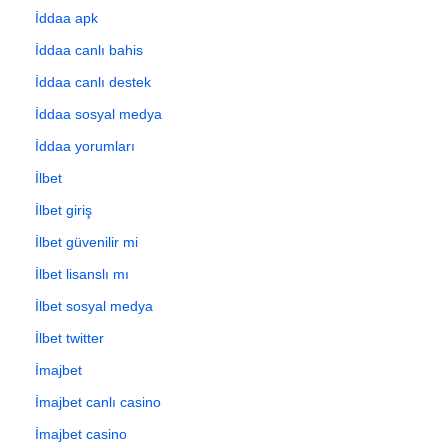
İddaa apk
İddaa canlı bahis
İddaa canlı destek
İddaa sosyal medya
İddaa yorumları
İlbet
İlbet giriş
İlbet güvenilir mi
İlbet lisanslı mı
İlbet sosyal medya
İlbet twitter
İmajbet
İmajbet canlı casino
İmajbet casino