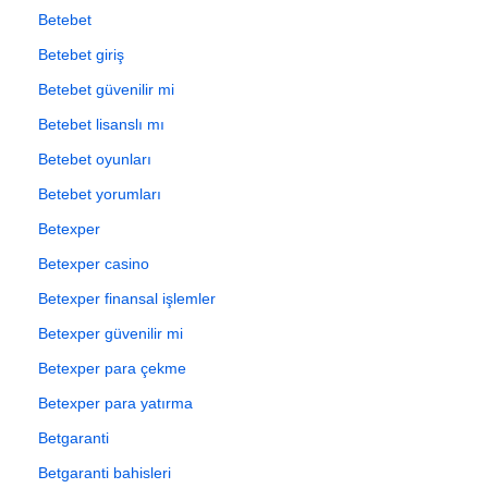
Betebet
Betebet giriş
Betebet güvenilir mi
Betebet lisanslı mı
Betebet oyunları
Betebet yorumları
Betexper
Betexper casino
Betexper finansal işlemler
Betexper güvenilir mi
Betexper para çekme
Betexper para yatırma
Betgaranti
Betgaranti bahisleri