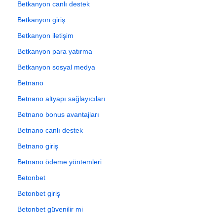
Betkanyon canlı destek
Betkanyon giriş
Betkanyon iletişim
Betkanyon para yatırma
Betkanyon sosyal medya
Betnano
Betnano altyapı sağlayıcıları
Betnano bonus avantajları
Betnano canlı destek
Betnano giriş
Betnano ödeme yöntemleri
Betonbet
Betonbet giriş
Betonbet güvenilir mi