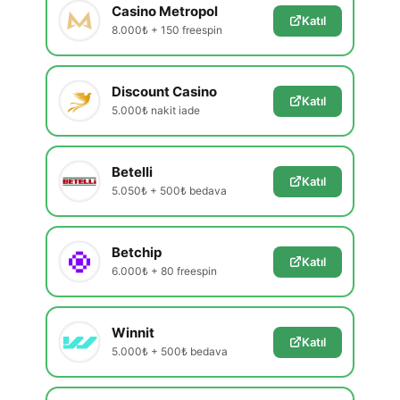
Casino Metropol
Katıl
8.000₺ + 150 freespin
Discount Casino
Katıl
5.000₺ nakit iade
Betelli
Katıl
5.050₺ + 500₺ bedava
Betchip
Katıl
6.000₺ + 80 freespin
Winnit
Katıl
5.000₺ + 500₺ bedava