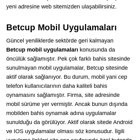
yeni adresine web sitemizden ulaşabilirsiniz.
Betcup Mobil Uygulamaları
Güncel yeniliklerde sektörde geri kalmayan
Betcup mobil uygulamaları
konusunda da
öncülük sağlamıştır. Pek çok farklı bahis sitesinde
sunulmayan mobil uygulamalar, Betcup sitesinde
aktif olarak sağlanıyor. Bu durum, mobil yani cep
telefon kullanıcılarının daha kaliteli bahis
oynamasını sağlamıştır. Firma, site adresinde
mobil sürüme yer vermiştir. Ancak bunun dışında
mobilden bahis oynamak adına uygulamalar
sunulduğu da görülüyor. Aktif olarak sitede Android
ve IOS uygulamalar olması söz konusudur. İlgili