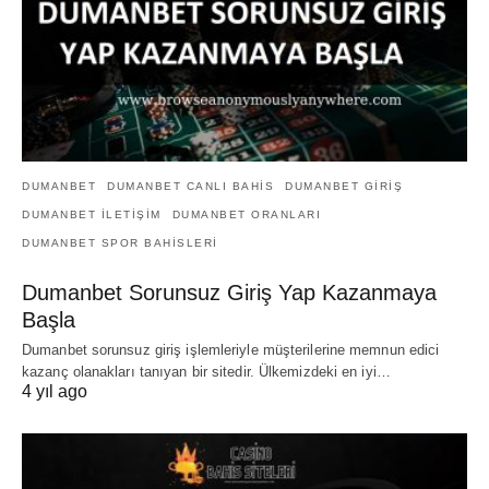
DUMANBET
DUMANBET CANLI BAHIS
DUMANBET GIRIŞ
DUMANBET ILETIŞIM
DUMANBET ORANLARI
DUMANBET SPOR BAHISLERI
Dumanbet Sorunsuz Giriş Yap Kazanmaya
Başla
Dumanbet sorunsuz giriş işlemleriyle müşterilerine memnun edici
kazanç olanakları tanıyan bir sitedir. Ülkemizdeki en iyi…
4 yıl ago