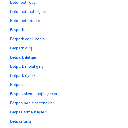
Betonbet iletişim
Betonbet mobil giriş
Betonbet oranları
Betpark
Betpark canlı bahis
Betpark giriş
Betpark iletişim
Betpark mobil giriş
Betpark üyelik
Betpas
Betpas altyapı sağlayıcıları
Betpas bahis seçenekleri
Betpas firma bilgileri
Betpas giriş