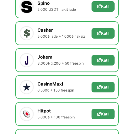
Spino
Katıl
2.000 USDT nakit iade
Casher
Katıl
5.000₺ iade + 1.000₺ risksiz
Jokera
Katıl
3.000₺ %200 + 50 freespin
CasinoMaxi
Katıl
6.500₺ + 150 freespin
Hitpot
Katıl
5.000₺ + 100 freespin