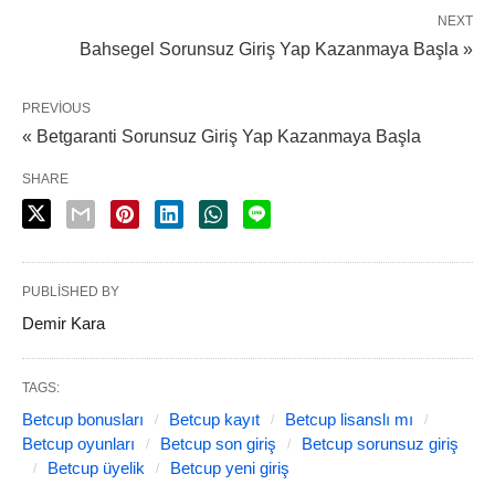
NEXT
Bahsegel Sorunsuz Giriş Yap Kazanmaya Başla »
PREVIOUS
« Betgaranti Sorunsuz Giriş Yap Kazanmaya Başla
SHARE
PUBLISHED BY
Demir Kara
TAGS:
Betcup bonusları
Betcup kayıt
Betcup lisanslı mı
Betcup oyunları
Betcup son giriş
Betcup sorunsuz giriş
Betcup üyelik
Betcup yeni giriş