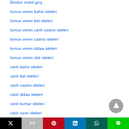
Birebin mobil giriş
bonus veren bahis siteleri
bonus veren bet siteleri
bonus veren canlı casino siteleri
bonus veren casino siteleri
bonus veren iddaa siteleri
bonus veren slot siteleri
canlı bahis siteleri
canlı bet siteleri
canlı casino siteleri
canlı iddaa siteleri
canlı kumar siteleri
canlı oyun siteleri
Casino Discount bonusları
L