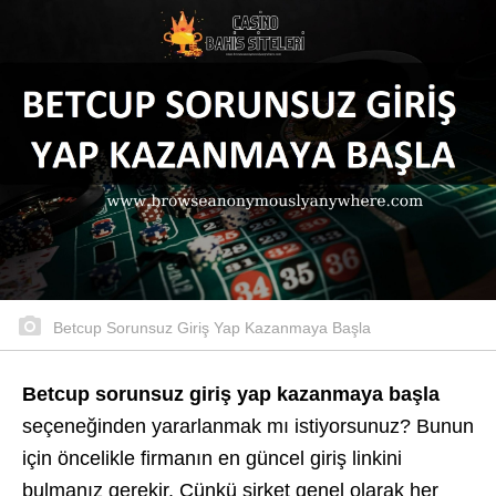
Betcup Sorunsuz Giriş Yap Kazanmaya Başla
Betcup sorunsuz giriş yap kazanmaya başla
seçeneğinden yararlanmak mı istiyorsunuz? Bunun
için öncelikle firmanın en güncel giriş linkini
bulmanız gerekir. Çünkü şirket genel olarak her