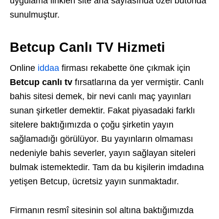
uygulama linkleri site ana sayfasında özel butonda
sunulmuştur.
Betcup Canlı TV Hizmeti
Online
iddaa
firması rekabette öne çıkmak için
Betcup canlı tv
fırsatlarına da yer vermiştir. Canlı
bahis sitesi demek, bir nevi canlı maç yayınları
sunan şirketler demektir. Fakat piyasadaki farklı
sitelere baktığımızda o çoğu şirketin yayın
sağlamadığı görülüyor. Bu yayınların olmaması
nedeniyle bahis severler, yayın sağlayan siteleri
bulmak istemektedir. Tam da bu kişilerin imdadına
yetişen Betcup, ücretsiz yayın sunmaktadır.
Firmanın resmî sitesinin sol altına baktığımızda