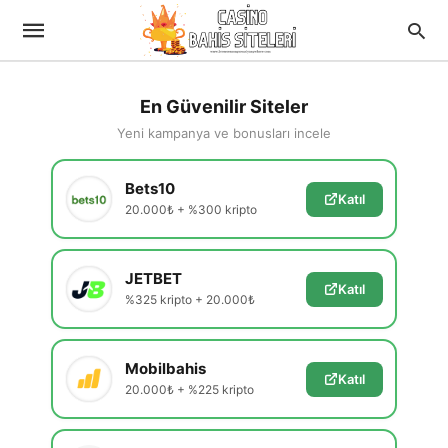
En Güvenilir Siteler
Yeni kampanya ve bonusları incele
Bets10
Katıl
20.000₺ + %300 kripto
JETBET
Katıl
%325 kripto + 20.000₺
Mobilbahis
Katıl
20.000₺ + %225 kripto