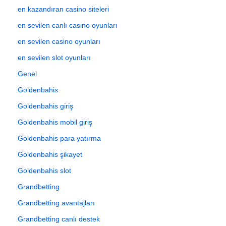
en kazandıran casino siteleri
en sevilen canlı casino oyunları
en sevilen casino oyunları
en sevilen slot oyunları
Genel
Goldenbahis
Goldenbahis giriş
Goldenbahis mobil giriş
Goldenbahis para yatırma
Goldenbahis şikayet
Goldenbahis slot
Grandbetting
Grandbetting avantajları
Grandbetting canlı destek