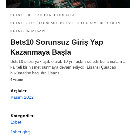
BETS10
BETS10 CANLI TOMBALA
BETS10 SLOT OYUNLARI
BETS10 TELEGRAM
BETS10 TV
BETS10 WHATSAPP
Bets10 Sorunsuz Giriş Yap
Kazanmaya Başla
Bets10 sitesi yaklaşık olarak 10 yılı aşkın süredir kullanıcılarına
kaliteli bir hizmet sunmaya devam ediyor. Lisansı Çuracao
hükümetine bağlıdır. Lisans…
4 yıl ago
Arşivler
Kasım 2022
Kategoriler
1xbet
1xbet giriş