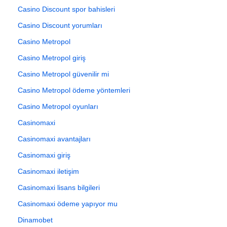
Casino Discount spor bahisleri
Casino Discount yorumları
Casino Metropol
Casino Metropol giriş
Casino Metropol güvenilir mi
Casino Metropol ödeme yöntemleri
Casino Metropol oyunları
Casinomaxi
Casinomaxi avantajları
Casinomaxi giriş
Casinomaxi iletişim
Casinomaxi lisans bilgileri
Casinomaxi ödeme yapıyor mu
Dinamobet