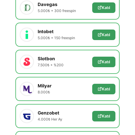
Davegas
Katıl
5.000₺ + 300 freespin
Intobet
Katıl
5.000₺ + 150 freespin
Slotbon
Katıl
7.500₺ + %200
Milyar
Katıl
8.000₺
Genzobet
Katıl
4.000₺ Her Ay