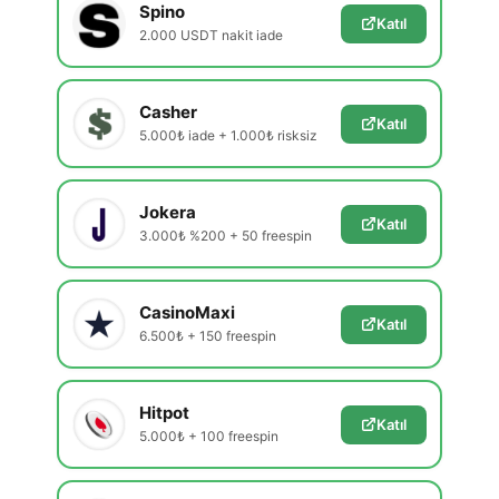
Spino
Katıl
2.000 USDT nakit iade
Casher
Katıl
5.000₺ iade + 1.000₺ risksiz
Jokera
Katıl
3.000₺ %200 + 50 freespin
CasinoMaxi
Katıl
6.500₺ + 150 freespin
Hitpot
Katıl
5.000₺ + 100 freespin