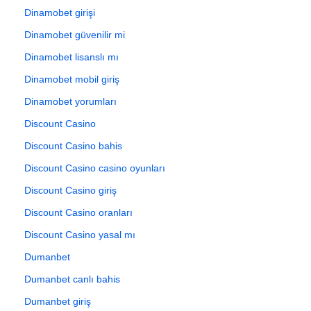
Dinamobet girişi
Dinamobet güvenilir mi
Dinamobet lisanslı mı
Dinamobet mobil giriş
Dinamobet yorumları
Discount Casino
Discount Casino bahis
Discount Casino casino oyunları
Discount Casino giriş
Discount Casino oranları
Discount Casino yasal mı
Dumanbet
Dumanbet canlı bahis
Dumanbet giriş