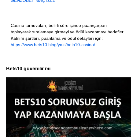
GENZOBET MAÇ İZLE
Casino turnuvaları, belirli süre içinde puan/çarpan
toplayarak sıralamaya girmeyi ve ödül kazanmayı hedefler.
Katılım şartları, puanlama ve ödül detayları için:
https://www.bets10.blog/yazi/bets10-casino/
Bets10 güvenilir mi