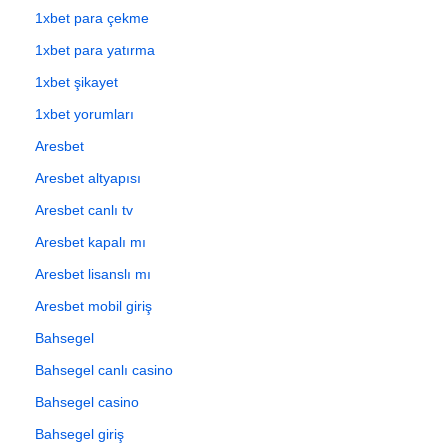
1xbet para çekme
1xbet para yatırma
1xbet şikayet
1xbet yorumları
Aresbet
Aresbet altyapısı
Aresbet canlı tv
Aresbet kapalı mı
Aresbet lisanslı mı
Aresbet mobil giriş
Bahsegel
Bahsegel canlı casino
Bahsegel casino
Bahsegel giriş