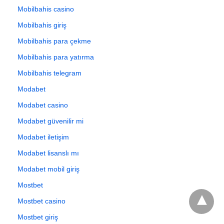
Mobilbahis casino
Mobilbahis giriş
Mobilbahis para çekme
Mobilbahis para yatırma
Mobilbahis telegram
Modabet
Modabet casino
Modabet güvenilir mi
Modabet iletişim
Modabet lisanslı mı
Modabet mobil giriş
Mostbet
Mostbet casino
Mostbet giriş