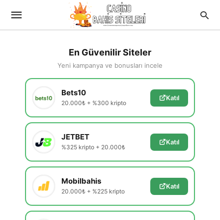
En Güvenilir Siteler
Yeni kampanya ve bonusları incele
Bets10
Katıl
20.000₺ + %300 kripto
JETBET
Katıl
%325 kripto + 20.000₺
Mobilbahis
Katıl
20.000₺ + %225 kripto