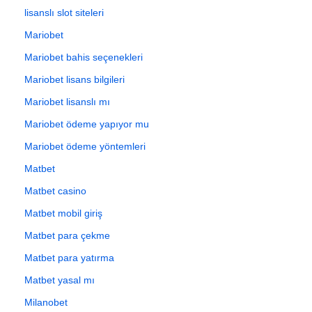
lisanslı slot siteleri
Mariobet
Mariobet bahis seçenekleri
Mariobet lisans bilgileri
Mariobet lisanslı mı
Mariobet ödeme yapıyor mu
Mariobet ödeme yöntemleri
Matbet
Matbet casino
Matbet mobil giriş
Matbet para çekme
Matbet para yatırma
Matbet yasal mı
Milanobet