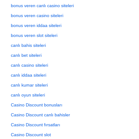
bonus veren canlı casino siteleri
bonus veren casino siteleri
bonus veren iddaa siteleri
bonus veren slot siteleri
canlı bahis siteleri
canlı bet siteleri
canlı casino siteleri
canlı iddaa siteleri
canlı kumar siteleri
canlı oyun siteleri
Casino Discount bonusları
Casino Discount canlı bahisler
Casino Discount fırsatları
Casino Discount slot