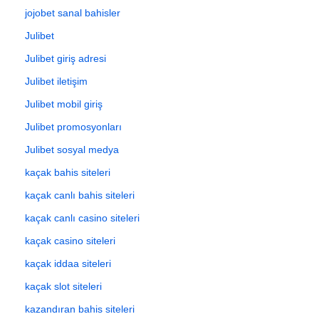
jojobet sanal bahisler
Julibet
Julibet giriş adresi
Julibet iletişim
Julibet mobil giriş
Julibet promosyonları
Julibet sosyal medya
kaçak bahis siteleri
kaçak canlı bahis siteleri
kaçak canlı casino siteleri
kaçak casino siteleri
kaçak iddaa siteleri
kaçak slot siteleri
kazandıran bahis siteleri