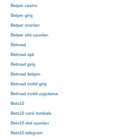
Betper casino
Betper giriş
Betper oranları
Betper slot oyunları
Betroad
Betroad apk
Betroad giriş
Betroad iletişim
Betroad mobil giriş
Betroad mobil uygulama
Bets10
Bets10 canlı tombala
Bets10 slot oyunları
Bets10 telegram