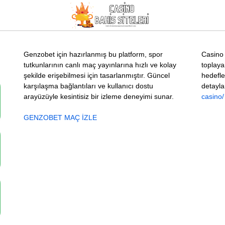
Genzobet için hazırlanmış bu platform, spor
Casino 
tutkunlarının canlı maç yayınlarına hızlı ve kolay
toplaya
şekilde erişebilmesi için tasarlanmıştır. Güncel
hedefle
karşılaşma bağlantıları ve kullanıcı dostu
detaylar
arayüzüyle kesintisiz bir izleme deneyimi sunar.
casino/
GENZOBET MAÇ İZLE