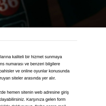
ılarına kaliteli bir hizmet sunmaya
ns numarası ve benzeri bilgilere
 bahisler ve online oyunlar konusunda
uyan siteler arasında yer alır.
sizde hemen sitenin web adresine giriş
klayabilirsiniz. Karşınıza gelen form