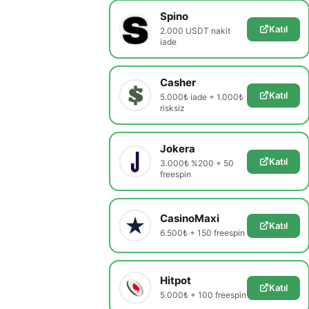
Spino
Katıl
2.000 USDT nakit
iade
Casher
Katıl
5.000₺ iade + 1.000₺
risksiz
Jokera
Katıl
3.000₺ %200 + 50
freespin
CasinoMaxi
Katıl
6.500₺ + 150 freespin
Hitpot
Katıl
5.000₺ + 100 freespin