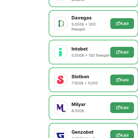
Davegas
Katıl
5.000₺ + 300
freespin
Intobet
Katıl
5.000₺ + 150 freespin
Slotbon
Katıl
7.500₺ + %200
Milyar
Katıl
8.000₺
Genzobet
Katıl