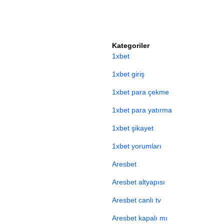
Kategoriler
1xbet
1xbet giriş
1xbet para çekme
1xbet para yatırma
1xbet şikayet
1xbet yorumları
Aresbet
Aresbet altyapısı
Aresbet canlı tv
Aresbet kapalı mı