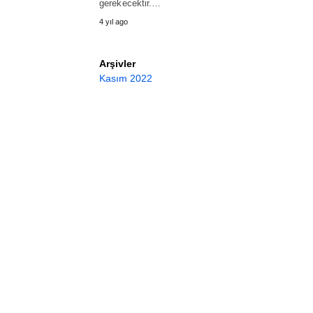
gerekecektir.…
4 yıl ago
Arşivler
Kasım 2022