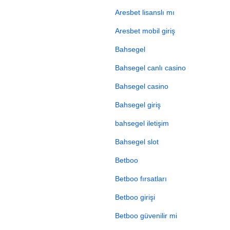
Aresbet lisanslı mı
Aresbet mobil giriş
Bahsegel
Bahsegel canlı casino
Bahsegel casino
Bahsegel giriş
bahsegel iletişim
Bahsegel slot
Betboo
Betboo fırsatları
Betboo girişi
Betboo güvenilir mi