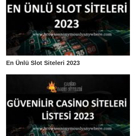
En Ünlü Slot Siteleri 2023