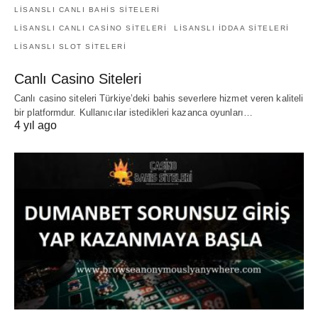
LISANSLI CANLI BAHIS SITELERI
LISANSLI CANLI CASINO SITELERI
LISANSLI IDDAA SITELERI
LISANSLI SLOT SITELERI
Canlı Casino Siteleri
Canlı casino siteleri Türkiye’deki bahis severlere hizmet veren kaliteli
bir platformdur. Kullanıcılar istedikleri kazanca oyunları…
4 yıl ago