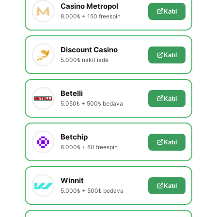
Casino Metropol
Katıl
8.000₺ + 150 freespin
Discount Casino
Katıl
5.000₺ nakit iade
Betelli
Katıl
5.050₺ + 500₺ bedava
Betchip
Katıl
6.000₺ + 80 freespin
Winnit
Katıl
5.000₺ + 500₺ bedava