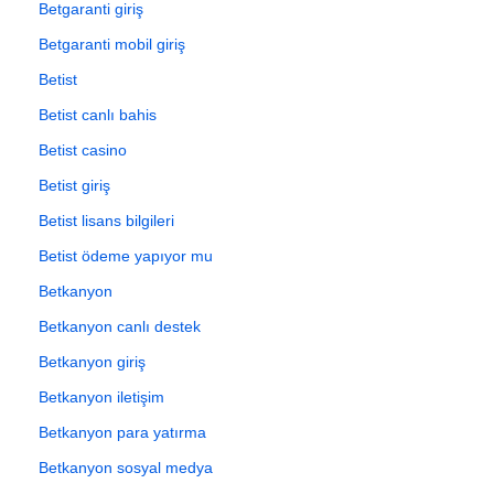
Betgaranti giriş
Betgaranti mobil giriş
Betist
Betist canlı bahis
Betist casino
Betist giriş
Betist lisans bilgileri
Betist ödeme yapıyor mu
Betkanyon
Betkanyon canlı destek
Betkanyon giriş
Betkanyon iletişim
Betkanyon para yatırma
Betkanyon sosyal medya