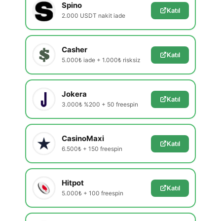
Spino
Katıl
2.000 USDT nakit iade
Casher
Katıl
5.000₺ iade + 1.000₺ risksiz
Jokera
Katıl
3.000₺ %200 + 50 freespin
CasinoMaxi
Katıl
6.500₺ + 150 freespin
Hitpot
Katıl
5.000₺ + 100 freespin