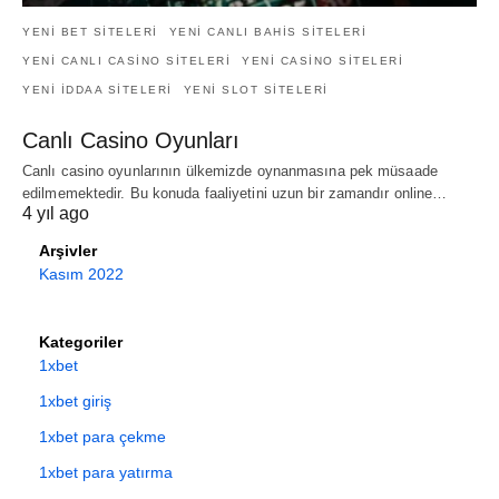
YENI BET SITELERI
YENI CANLI BAHIS SITELERI
YENI CANLI CASINO SITELERI
YENI CASINO SITELERI
YENI IDDAA SITELERI
YENI SLOT SITELERI
Canlı Casino Oyunları
Canlı casino oyunlarının ülkemizde oynanmasına pek müsaade
edilmemektedir. Bu konuda faaliyetini uzun bir zamandır online…
4 yıl ago
Arşivler
Kasım 2022
Kategoriler
1xbet
1xbet giriş
1xbet para çekme
1xbet para yatırma