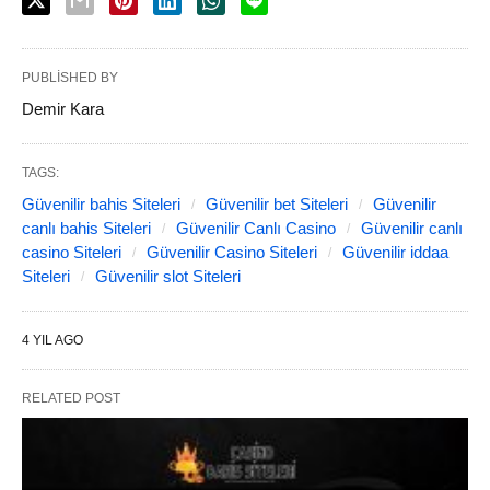
PUBLISHED BY
Demir Kara
TAGS:
Güvenilir bahis Siteleri
Güvenilir bet Siteleri
Güvenilir
canlı bahis Siteleri
Güvenilir Canlı Casino
Güvenilir canlı
casino Siteleri
Güvenilir Casino Siteleri
Güvenilir iddaa
Siteleri
Güvenilir slot Siteleri
4 YIL AGO
RELATED POST