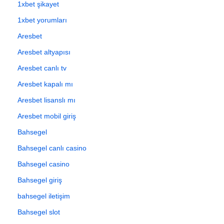
1xbet şikayet
1xbet yorumları
Aresbet
Aresbet altyapısı
Aresbet canlı tv
Aresbet kapalı mı
Aresbet lisanslı mı
Aresbet mobil giriş
Bahsegel
Bahsegel canlı casino
Bahsegel casino
Bahsegel giriş
bahsegel iletişim
Bahsegel slot