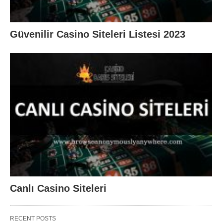
Güvenilir Casino Siteleri Listesi 2023
Canlı Casino Siteleri
RECENT POSTS