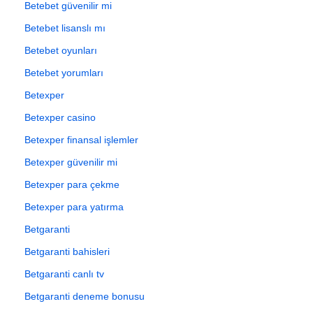
Betebet güvenilir mi
Betebet lisanslı mı
Betebet oyunları
Betebet yorumları
Betexper
Betexper casino
Betexper finansal işlemler
Betexper güvenilir mi
Betexper para çekme
Betexper para yatırma
Betgaranti
Betgaranti bahisleri
Betgaranti canlı tv
Betgaranti deneme bonusu