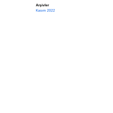
Arşivler
Kasım 2022