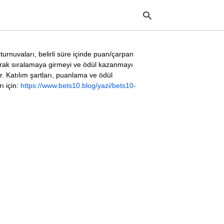
turnuvaları, belirli süre içinde puan/çarpan
rak sıralamaya girmeyi ve ödül kazanmayı
r. Katılım şartları, puanlama ve ödül
Typ
ı için:
https://www.bets10.blog/yazi/bets10-
your
sea
que
and
hit
ente