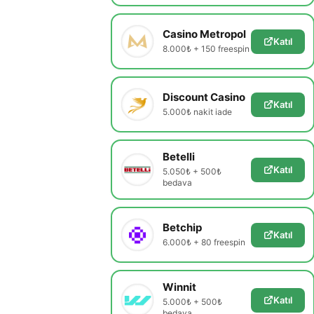
Casino Metropol
Katıl
8.000₺ + 150 freespin
Discount Casino
Katıl
5.000₺ nakit iade
Betelli
Katıl
5.050₺ + 500₺
bedava
Betchip
Katıl
6.000₺ + 80 freespin
Winnit
Katıl
5.000₺ + 500₺
bedava