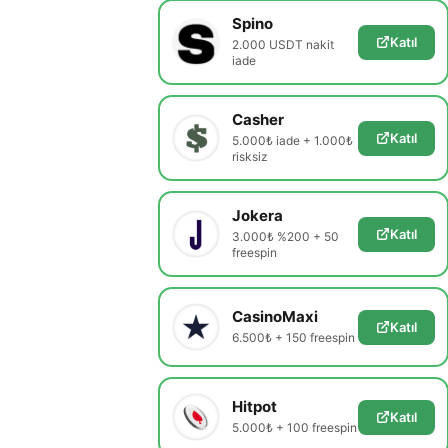
Spino
Katıl
2.000 USDT nakit
iade
Casher
Katıl
5.000₺ iade + 1.000₺
risksiz
Jokera
Katıl
3.000₺ %200 + 50
freespin
CasinoMaxi
Katıl
6.500₺ + 150 freespin
Hitpot
Katıl
5.000₺ + 100 freespin