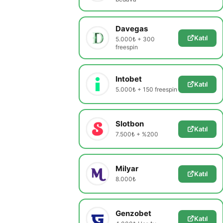
Davegas
Katıl
5.000₺ + 300
freespin
Intobet
Katıl
5.000₺ + 150 freespin
Slotbon
Katıl
7.500₺ + %200
Milyar
Katıl
8.000₺
Genzobet
Katıl