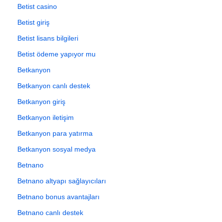
Betist casino
Betist giriş
Betist lisans bilgileri
Betist ödeme yapıyor mu
Betkanyon
Betkanyon canlı destek
Betkanyon giriş
Betkanyon iletişim
Betkanyon para yatırma
Betkanyon sosyal medya
Betnano
Betnano altyapı sağlayıcıları
Betnano bonus avantajları
Betnano canlı destek