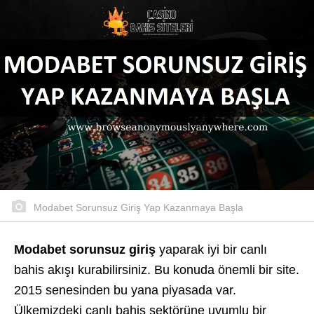
Modabet Sorunsuz Giriş Yap Kazanmaya Başla
Modabet sorunsuz giriş
yaparak iyi bir canlı
bahis akışı kurabilirsiniz. Bu konuda önemli bir site.
2015 senesinden bu yana piyasada var.
Ülkemizdeki canlı bahis sektörüne uyumlu bir