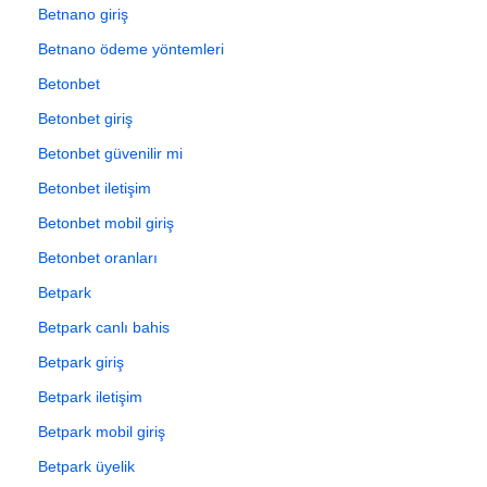
Betnano giriş
Betnano ödeme yöntemleri
Betonbet
Betonbet giriş
Betonbet güvenilir mi
Betonbet iletişim
Betonbet mobil giriş
Betonbet oranları
Betpark
Betpark canlı bahis
Betpark giriş
Betpark iletişim
Betpark mobil giriş
Betpark üyelik