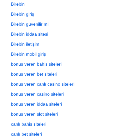
Birebin
Birebin giriş
Birebin güvenilir mi
Birebin iddaa sitesi
Birebin iletişim
Birebin mobil giriş
bonus veren bahis siteleri
bonus veren bet siteleri
bonus veren canlı casino siteleri
bonus veren casino siteleri
bonus veren iddaa siteleri
bonus veren slot siteleri
canlı bahis siteleri
canlı bet siteleri