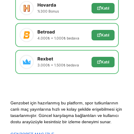
Hovarda
Katıl
%300 Bonus
Betroad
Katıl
4.000₺ + 1.000₺ bedava
Rexbet
Katıl
3.000₺ + 1.500₺ bedava
Genzobet için hazırlanmış bu platform, spor tutkunlarının
canlı maç yayınlarına hızlı ve kolay şekilde erişebilmesi için
tasarlanmıştır. Güncel karşılaşma bağlantıları ve kullanıcı
dostu arayüzüyle kesintisiz bir izleme deneyimi sunar.