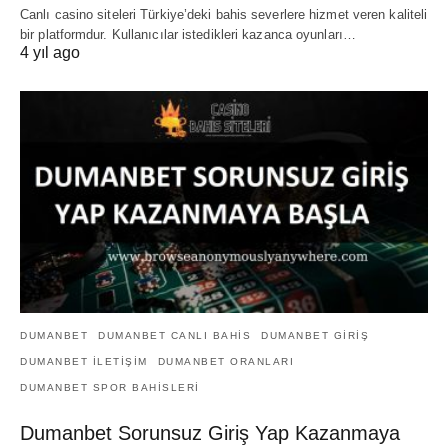
Canlı casino siteleri Türkiye’deki bahis severlere hizmet veren kaliteli
bir platformdur. Kullanıcılar istedikleri kazanca oyunları…
4 yıl ago
DUMANBET
DUMANBET CANLI BAHIS
DUMANBET GIRIŞ
DUMANBET ILETIŞIM
DUMANBET ORANLARI
DUMANBET SPOR BAHISLERI
Dumanbet Sorunsuz Giriş Yap Kazanmaya