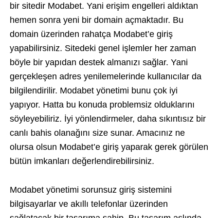
bir sitedir Modabet. Yani erişim engelleri aldıktan
hemen sonra yeni bir domain açmaktadır. Bu
domain üzerinden rahatça Modabet’e giriş
yapabilirsiniz. Sitedeki genel işlemler her zaman
böyle bir yapıdan destek almanızı sağlar. Yani
gerçekleşen adres yenilemelerinde kullanıcılar da
bilgilendirilir. Modabet yönetimi bunu çok iyi
yapıyor. Hatta bu konuda problemsiz olduklarını
söyleyebiliriz. İyi yönlendirmeler, daha sıkıntısız bir
canlı bahis olanağını size sunar. Amacınız ne
olursa olsun Modabet’e giriş yaparak gerek görülen
bütün imkanları değerlendirebilirsiniz.
Modabet yönetimi sorunsuz giriş sistemini
bilgisayarlar ve akıllı telefonlar üzerinden