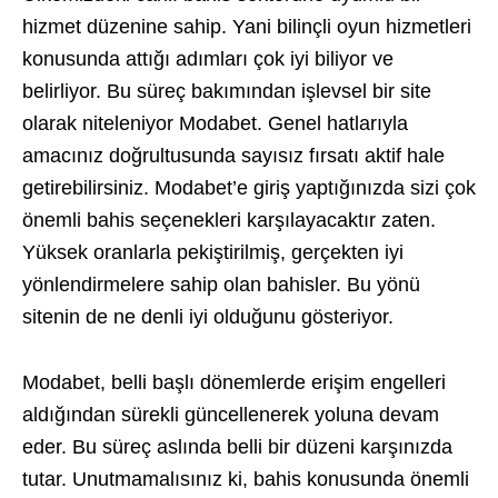
hizmet düzenine sahip. Yani bilinçli oyun hizmetleri
konusunda attığı adımları çok iyi biliyor ve
belirliyor. Bu süreç bakımından işlevsel bir site
olarak niteleniyor Modabet. Genel hatlarıyla
amacınız doğrultusunda sayısız fırsatı aktif hale
getirebilirsiniz. Modabet’e giriş yaptığınızda sizi çok
önemli bahis seçenekleri karşılayacaktır zaten.
Yüksek oranlarla pekiştirilmiş, gerçekten iyi
yönlendirmelere sahip olan bahisler. Bu yönü
sitenin de ne denli iyi olduğunu gösteriyor.
Modabet, belli başlı dönemlerde erişim engelleri
aldığından sürekli güncellenerek yoluna devam
eder. Bu süreç aslında belli bir düzeni karşınızda
tutar. Unutmamalısınız ki, bahis konusunda önemli