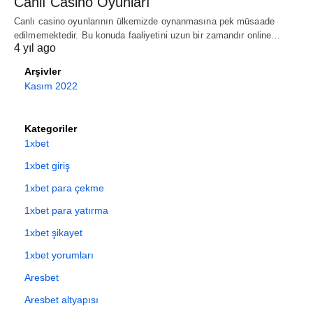
Canlı Casino Oyunları
Canlı casino oyunlarının ülkemizde oynanmasına pek müsaade
edilmemektedir. Bu konuda faaliyetini uzun bir zamandır online…
4 yıl ago
Arşivler
Kasım 2022
Kategoriler
1xbet
1xbet giriş
1xbet para çekme
1xbet para yatırma
1xbet şikayet
1xbet yorumları
Aresbet
Aresbet altyapısı