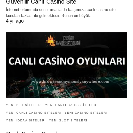
Güvenilir Canlı Casino Site
İnternet ortamında son zamanlarda karşımıza canlı casino site
konuları fazlası ile gelmektedir. Bunun en büyük…
4 yıl ago
YENI BET SITELERI
YENI CANLI BAHIS SITELERI
YENI CANLI CASINO SITELERI
YENI CASINO SITELERI
YENI IDDAA SITELERI
YENI SLOT SITELERI