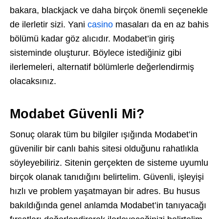
bakara, blackjack ve daha birçok önemli seçenekle
de ilerletir sizi. Yani
casino
masaları da en az bahis
bölümü kadar göz alıcıdır. Modabet’in giriş
sisteminde oluşturur. Böylece istediğiniz gibi
ilerlemeleri, alternatif bölümlerle değerlendirmiş
olacaksınız.
Modabet Güvenli Mi?
Sonuç olarak tüm bu bilgiler ışığında Modabet’in
güvenilir bir canlı bahis sitesi olduğunu rahatlıkla
söyleyebiliriz. Sitenin gerçekten de sisteme uyumlu
birçok olanak tanıdığını belirtelim. Güvenli, işleyişi
hızlı ve problem yaşatmayan bir adres. Bu husus
bakıldığında genel anlamda Modabet’in tanıyacağı