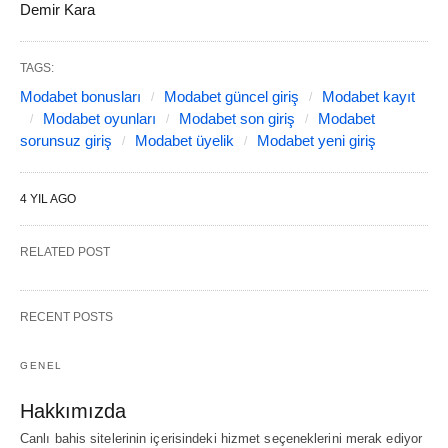
Demir Kara
TAGS:
Modabet bonusları
Modabet güncel giriş
Modabet kayıt
Modabet oyunları
Modabet son giriş
Modabet
sorunsuz giriş
Modabet üyelik
Modabet yeni giriş
4 YIL AGO
RELATED POST
RECENT POSTS
GENEL
Hakkımızda
Canlı bahis sitelerinin içerisindeki hizmet seçeneklerini merak ediyor