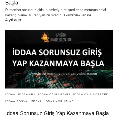
Başla
Dumanbet sorunsuz giriş işlemleriyle müşterilerine memnun edici
kazanç olanakları tanıyan bir sitedir. Ülkemizdeki en iyi…
4 yıl ago
İDDAA
İDDAA APK
İDDAA CANLI BAHIS
İDDAA CANLI DESTEK
İDDAA SOSYAL MEDYA
İDDAA YORUMLARI
İddaa Sorunsuz Giriş Yap Kazanmaya Başla