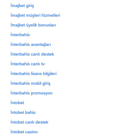
İmajbet giriş
İmajbet müşteri hizmetleri
İmajbet üyelik bonusları
İnterbahis
İnterbahis avantajları
İnterbahis canlı destek
İnterbahis canlı tv
İnterbahis lisans bilgileri
İnterbahis mobil giriş
İnterbahis promosyon
İntobet
İntobet bahis
İntobet canlı destek
İntobet casino