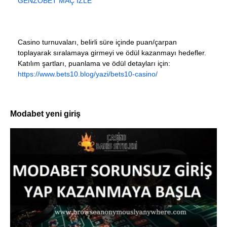
GENZOBET MAÇ İZLE
Casino turnuvaları, belirli süre içinde puan/çarpan
toplayarak sıralamaya girmeyi ve ödül kazanmayı hedefler.
Katılım şartları, puanlama ve ödül detayları için:
https://www.bets10.blog/yazi/bets10-casino/
Modabet yeni giriş