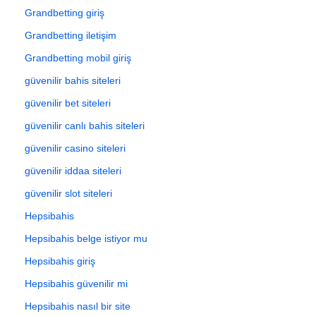
Grandbetting giriş
Grandbetting iletişim
Grandbetting mobil giriş
güvenilir bahis siteleri
güvenilir bet siteleri
güvenilir canlı bahis siteleri
güvenilir casino siteleri
güvenilir iddaa siteleri
güvenilir slot siteleri
Hepsibahis
Hepsibahis belge istiyor mu
Hepsibahis giriş
Hepsibahis güvenilir mi
Hepsibahis nasıl bir site