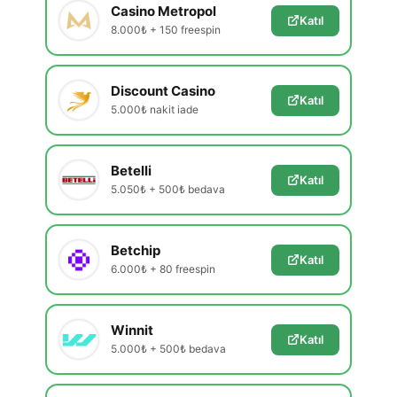
Casino Metropol
Katıl
8.000₺ + 150 freespin
Discount Casino
Katıl
5.000₺ nakit iade
Betelli
Katıl
5.050₺ + 500₺ bedava
Betchip
Katıl
6.000₺ + 80 freespin
Winnit
Katıl
5.000₺ + 500₺ bedava