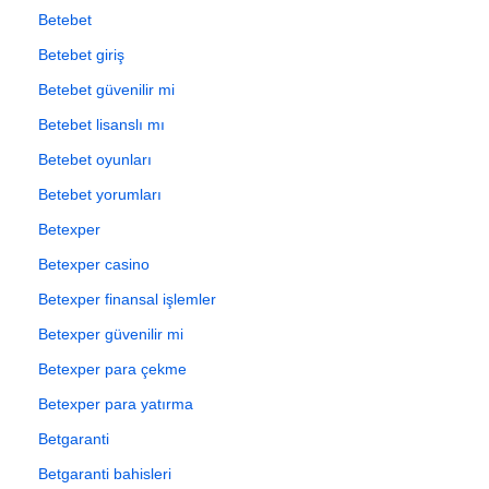
Betebet
Betebet giriş
Betebet güvenilir mi
Betebet lisanslı mı
Betebet oyunları
Betebet yorumları
Betexper
Betexper casino
Betexper finansal işlemler
Betexper güvenilir mi
Betexper para çekme
Betexper para yatırma
Betgaranti
Betgaranti bahisleri