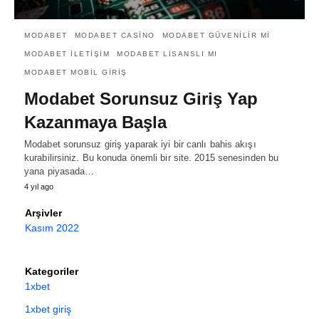
MODABET
MODABET CASINO
MODABET GÜVENILIR MI
MODABET ILETIŞIM
MODABET LISANSLI MI
MODABET MOBIL GIRIŞ
Modabet Sorunsuz Giriş Yap
Kazanmaya Başla
Modabet sorunsuz giriş yaparak iyi bir canlı bahis akışı
kurabilirsiniz. Bu konuda önemli bir site. 2015 senesinden bu
yana piyasada…
4 yıl ago
Arşivler
Kasım 2022
Kategoriler
1xbet
1xbet giriş