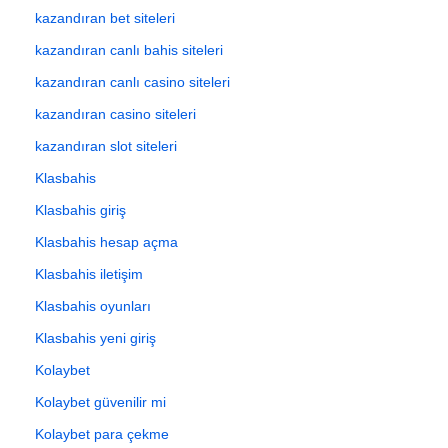
kazandıran bet siteleri
kazandıran canlı bahis siteleri
kazandıran canlı casino siteleri
kazandıran casino siteleri
kazandıran slot siteleri
Klasbahis
Klasbahis giriş
Klasbahis hesap açma
Klasbahis iletişim
Klasbahis oyunları
Klasbahis yeni giriş
Kolaybet
Kolaybet güvenilir mi
Kolaybet para çekme