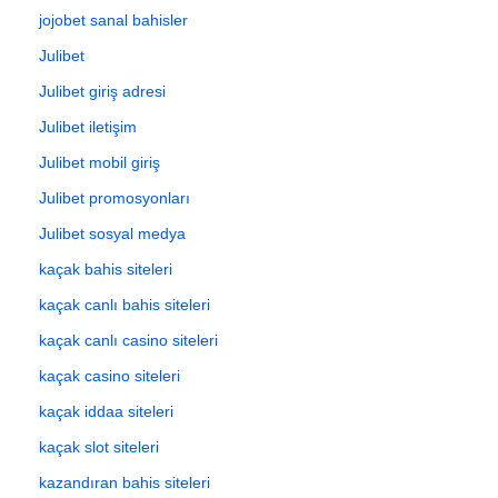
jojobet sanal bahisler
Julibet
Julibet giriş adresi
Julibet iletişim
Julibet mobil giriş
Julibet promosyonları
Julibet sosyal medya
kaçak bahis siteleri
kaçak canlı bahis siteleri
kaçak canlı casino siteleri
kaçak casino siteleri
kaçak iddaa siteleri
kaçak slot siteleri
kazandıran bahis siteleri