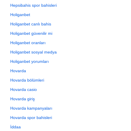
Hepsibahis spor bahisleri
Holiganbet
Holiganbet canlı bahis
Holiganbet güvenilir mi
Holiganbet oranları
Holiganbet sosyal medya
Holiganbet yorumları
Hovarda
Hovarda bölümleri
Hovarda casio
Hovarda giriş
Hovarda kampanyaları
Hovarda spor bahisleri
İddaa