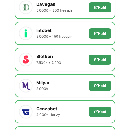
Davegas
Katıl
5.000₺ + 300 freespin
Intobet
Katıl
5.000₺ + 150 freespin
Slotbon
Katıl
7.500₺ + %200
Milyar
Katıl
8.000₺
Genzobet
Katıl
4.000₺ Her Ay