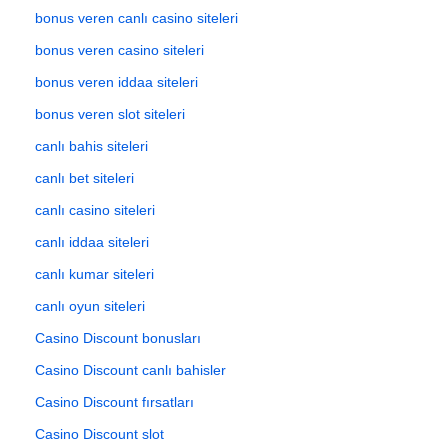
bonus veren canlı casino siteleri
bonus veren casino siteleri
bonus veren iddaa siteleri
bonus veren slot siteleri
canlı bahis siteleri
canlı bet siteleri
canlı casino siteleri
canlı iddaa siteleri
canlı kumar siteleri
canlı oyun siteleri
Casino Discount bonusları
Casino Discount canlı bahisler
Casino Discount fırsatları
Casino Discount slot