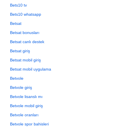
Bets10 tv
Bets10 whatsapp
Betsat
Betsat bonusları
Betsat canlı destek
Betsat giriş
Betsat mobil giriş
Betsat mobil uygulama
Betvole
Betvole giriş
Betvole lisanslı mı
Betvole mobil giriş
Betvole oranları
Betvole spor bahisleri