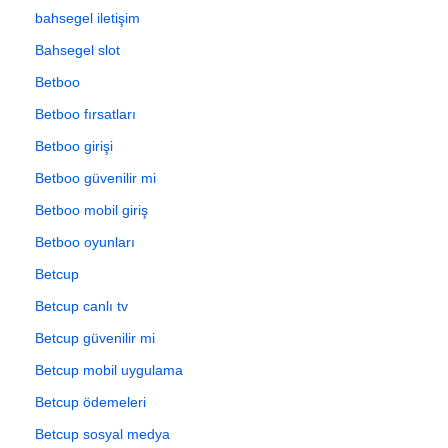
bahsegel iletişim
Bahsegel slot
Betboo
Betboo fırsatları
Betboo girişi
Betboo güvenilir mi
Betboo mobil giriş
Betboo oyunları
Betcup
Betcup canlı tv
Betcup güvenilir mi
Betcup mobil uygulama
Betcup ödemeleri
Betcup sosyal medya