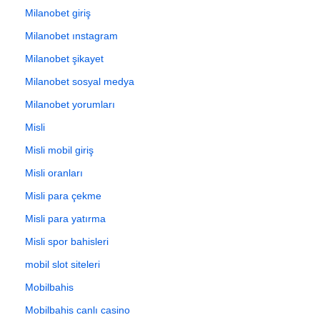
Milanobet giriş
Milanobet ınstagram
Milanobet şikayet
Milanobet sosyal medya
Milanobet yorumları
Misli
Misli mobil giriş
Misli oranları
Misli para çekme
Misli para yatırma
Misli spor bahisleri
mobil slot siteleri
Mobilbahis
Mobilbahis canlı casino