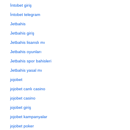
İntobet giriş
İntobet telegram
Jetbahis
Jetbahis giriş
Jetbahis lisanslı mı
Jetbahis oyunları
Jetbahis spor bahisleri
Jetbahis yasal mı
jojobet
jojobet canlı casino
jojobet casino
jojobet giriş
jojobet kampanyalar
jojobet poker