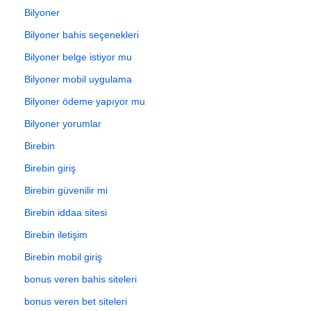
Bilyoner
Bilyoner bahis seçenekleri
Bilyoner belge istiyor mu
Bilyoner mobil uygulama
Bilyoner ödeme yapıyor mu
Bilyoner yorumlar
Birebin
Birebin giriş
Birebin güvenilir mi
Birebin iddaa sitesi
Birebin iletişim
Birebin mobil giriş
bonus veren bahis siteleri
bonus veren bet siteleri