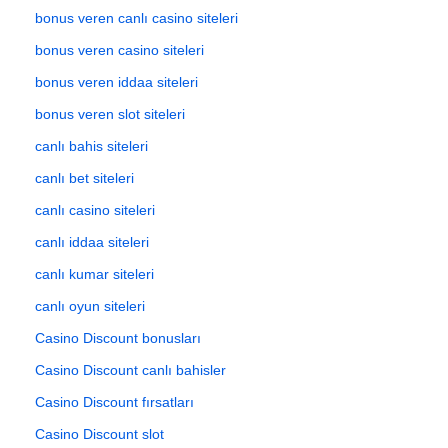
bonus veren canlı casino siteleri
bonus veren casino siteleri
bonus veren iddaa siteleri
bonus veren slot siteleri
canlı bahis siteleri
canlı bet siteleri
canlı casino siteleri
canlı iddaa siteleri
canlı kumar siteleri
canlı oyun siteleri
Casino Discount bonusları
Casino Discount canlı bahisler
Casino Discount fırsatları
Casino Discount slot