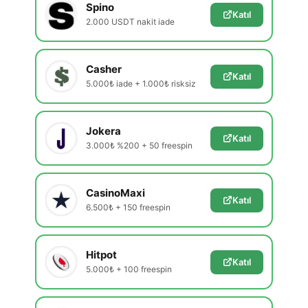
Spino
Katıl
2.000 USDT nakit iade
Casher
Katıl
5.000₺ iade + 1.000₺ risksiz
Jokera
Katıl
3.000₺ %200 + 50 freespin
CasinoMaxi
Katıl
6.500₺ + 150 freespin
Hitpot
Katıl
5.000₺ + 100 freespin