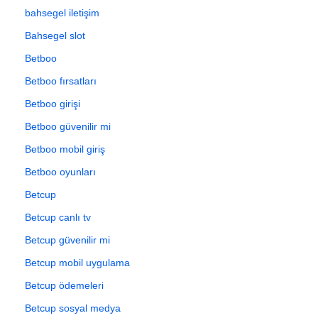
bahsegel iletişim
Bahsegel slot
Betboo
Betboo fırsatları
Betboo girişi
Betboo güvenilir mi
Betboo mobil giriş
Betboo oyunları
Betcup
Betcup canlı tv
Betcup güvenilir mi
Betcup mobil uygulama
Betcup ödemeleri
Betcup sosyal medya