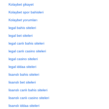
Kolaybet şikayet
Kolaybet spor bahisleri
Kolaybet yorumları
legal bahis siteleri
legal bet siteleri
legal canlı bahis siteleri
legal canlı casino siteleri
legal casino siteleri
legal iddaa siteleri
lisanslı bahis siteleri
lisanslı bet siteleri
lisanslı canlı bahis siteleri
lisanslı canlı casino siteleri
lisanslı iddaa siteleri