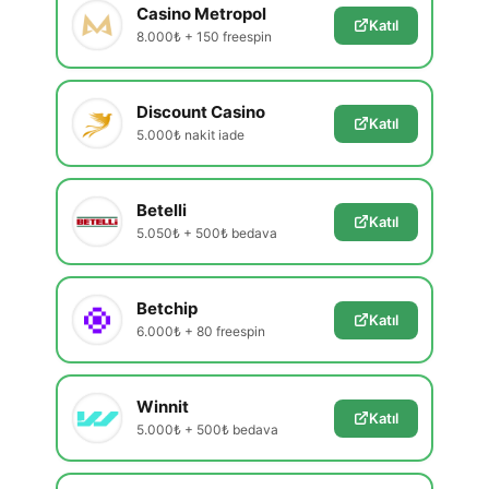
Casino Metropol
Katıl
8.000₺ + 150 freespin
Discount Casino
Katıl
5.000₺ nakit iade
Betelli
Katıl
5.050₺ + 500₺ bedava
Betchip
Katıl
6.000₺ + 80 freespin
Winnit
Katıl
5.000₺ + 500₺ bedava