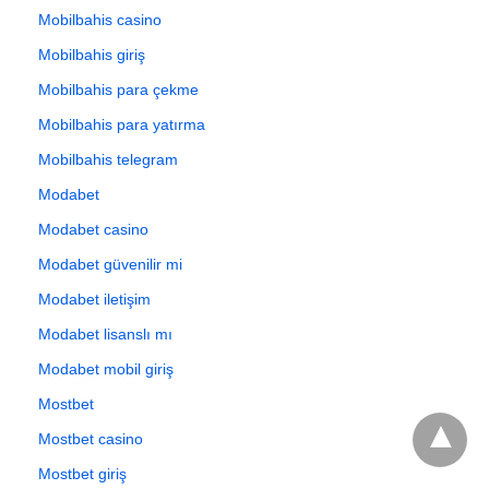
Mobilbahis casino
Mobilbahis giriş
Mobilbahis para çekme
Mobilbahis para yatırma
Mobilbahis telegram
Modabet
Modabet casino
Modabet güvenilir mi
Modabet iletişim
Modabet lisanslı mı
Modabet mobil giriş
Mostbet
Mostbet casino
Mostbet giriş