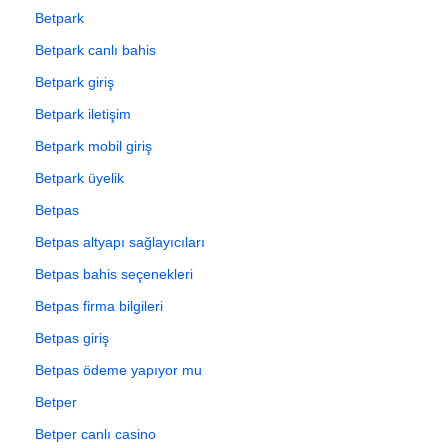
Betpark
Betpark canlı bahis
Betpark giriş
Betpark iletişim
Betpark mobil giriş
Betpark üyelik
Betpas
Betpas altyapı sağlayıcıları
Betpas bahis seçenekleri
Betpas firma bilgileri
Betpas giriş
Betpas ödeme yapıyor mu
Betper
Betper canlı casino