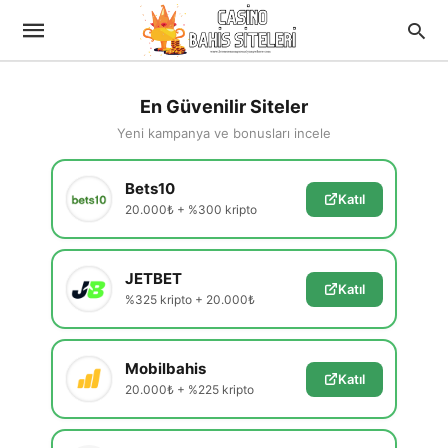
En Güvenilir Siteler
Yeni kampanya ve bonusları incele
Bets10
Katıl
20.000₺ + %300 kripto
JETBET
Katıl
%325 kripto + 20.000₺
Mobilbahis
Katıl
20.000₺ + %225 kripto