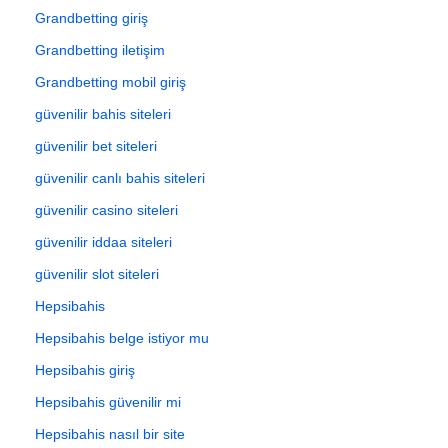
Grandbetting giriş
Grandbetting iletişim
Grandbetting mobil giriş
güvenilir bahis siteleri
güvenilir bet siteleri
güvenilir canlı bahis siteleri
güvenilir casino siteleri
güvenilir iddaa siteleri
güvenilir slot siteleri
Hepsibahis
Hepsibahis belge istiyor mu
Hepsibahis giriş
Hepsibahis güvenilir mi
Hepsibahis nasıl bir site