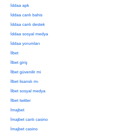
İddaa apk
İddaa canlı bahis
İddaa canlı destek
İddaa sosyal medya
İddaa yorumları
İlbet
İlbet giriş
İlbet güvenilir mi
İlbet lisanslı mı
İlbet sosyal medya
İlbet twitter
İmajbet
İmajbet canlı casino
İmajbet casino