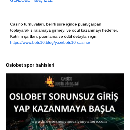
GENZOBET MAÇ İZLE
Casino turnuvaları, belirli süre içinde puan/çarpan
toplayarak sıralamaya girmeyi ve ödül kazanmayı hedefler.
Katılım şartları, puanlama ve ödül detayları için:
https://www.bets10.blog/yazi/bets10-casino/
Oslobet spor bahisleri