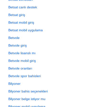
Betsat canlı destek
Betsat giriş
Betsat mobil giriş
Betsat mobil uygulama
Betvole
Betvole giriş
Betvole lisanslı mı
Betvole mobil giriş
Betvole oranları
Betvole spor bahisleri
Bilyoner
Bilyoner bahis seçenekleri
Bilyoner belge istiyor mu
Bilyoner mobil uygulama