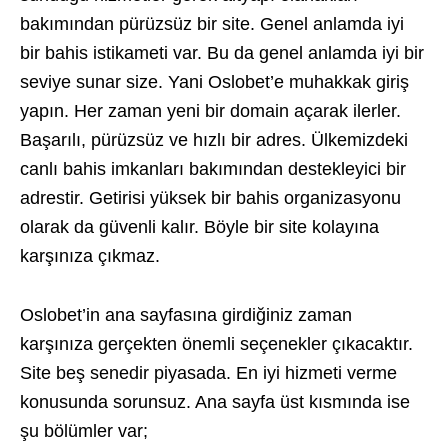
bakımından pürüzsüz bir site. Genel anlamda iyi
bir bahis istikameti var. Bu da genel anlamda iyi bir
seviye sunar size. Yani Oslobet’e muhakkak giriş
yapın. Her zaman yeni bir domain açarak ilerler.
Başarılı, pürüzsüz ve hızlı bir adres. Ülkemizdeki
canlı bahis imkanları bakımından destekleyici bir
adrestir. Getirisi yüksek bir bahis organizasyonu
olarak da güvenli kalır. Böyle bir site kolayına
karşınıza çıkmaz.
Oslobet’in ana sayfasına girdiğiniz zaman
karşınıza gerçekten önemli seçenekler çıkacaktır.
Site beş senedir piyasada. En iyi hizmeti verme
konusunda sorunsuz. Ana sayfa üst kısmında ise
şu bölümler var;