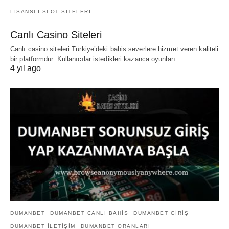
LISANSLI SLOT SITELERI
Canlı Casino Siteleri
Canlı casino siteleri Türkiye’deki bahis severlere hizmet veren kaliteli
bir platformdur. Kullanıcılar istedikleri kazanca oyunları…
4 yıl ago
DUMANBET
DUMANBET CANLI BAHIS
DUMANBET GIRIŞ
DUMANBET ILETIŞIM
DUMANBET ORANLARI