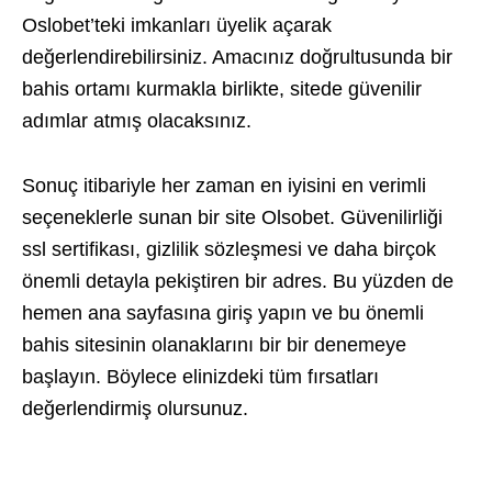
Oslobet’teki imkanları üyelik açarak
değerlendirebilirsiniz. Amacınız doğrultusunda bir
bahis ortamı kurmakla birlikte, sitede güvenilir
adımlar atmış olacaksınız.
Sonuç itibariyle her zaman en iyisini en verimli
seçeneklerle sunan bir site Olsobet. Güvenilirliği
ssl sertifikası, gizlilik sözleşmesi ve daha birçok
önemli detayla pekiştiren bir adres. Bu yüzden de
hemen ana sayfasına giriş yapın ve bu önemli
bahis sitesinin olanaklarını bir bir denemeye
başlayın. Böylece elinizdeki tüm fırsatları
değerlendirmiş olursunuz.