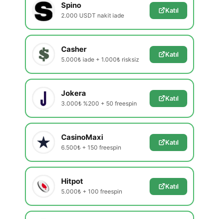
Spino
Katıl
2.000 USDT nakit iade
Casher
Katıl
5.000₺ iade + 1.000₺ risksiz
Jokera
Katıl
3.000₺ %200 + 50 freespin
CasinoMaxi
Katıl
6.500₺ + 150 freespin
Hitpot
Katıl
5.000₺ + 100 freespin