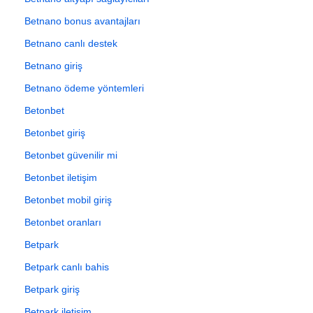
Betnano bonus avantajları
Betnano canlı destek
Betnano giriş
Betnano ödeme yöntemleri
Betonbet
Betonbet giriş
Betonbet güvenilir mi
Betonbet iletişim
Betonbet mobil giriş
Betonbet oranları
Betpark
Betpark canlı bahis
Betpark giriş
Betpark iletişim