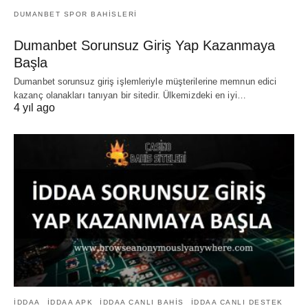
DUMANBET SPOR BAHISLERI
Dumanbet Sorunsuz Giriş Yap Kazanmaya
Başla
Dumanbet sorunsuz giriş işlemleriyle müşterilerine memnun edici
kazanç olanakları tanıyan bir sitedir. Ülkemizdeki en iyi…
4 yıl ago
İDDAA
İDDAA APK
İDDAA CANLI BAHIS
İDDAA CANLI DESTEK