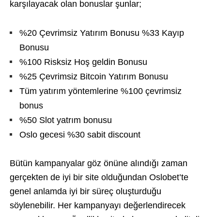
karşılayacak olan bonuslar şunlar;
%20 Çevrimsiz Yatırım Bonusu %33 Kayıp
Bonusu
%100 Risksiz Hoş geldin Bonusu
%25 Çevrimsiz Bitcoin Yatırım Bonusu
Tüm yatırım yöntemlerine %100 çevrimsiz
bonus
%50 Slot yatrım bonusu
Oslo gecesi %30 sabit discount
Bütün kampanyalar göz önüne alındığı zaman
gerçekten de iyi bir site olduğundan Oslobet’te
genel anlamda iyi bir süreç oluşturduğu
söylenebilir. Her kampanyayı değerlendirecek