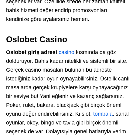
seçenekler var. Özellikle sitede her zaman kaliteli
bahis hizmeti değerlendirip promosyonları
kendinize göre ayalarsınız hemen.
Oslobet Casino
Oslobet giriş adresi
casino
kısmında da göz
dolduruyor. Bahis kadar nitelikli ve sistemli bir site.
Gerçek casino masaları bulunan bu adreste
istediğiniz kadar oyun oynayabilirsiniz. Üstelik canlı
masalarda gerçek krupiyelere karşı oynayacağınız
bir seviye bu! Yani eğlenir ve kazanç sağlarsınız.
Poker, rulet, bakara, blackjack gibi birçok önemli
oyunu değerlendirebilirsiniz. Ki slot,
tombala
, sanal
oyunlar, okey, bingo ve tavla gibi birçok önemli
seçenek de var. Dolayısıyla genel hatlarıyla verim