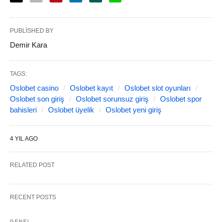
PUBLISHED BY
Demir Kara
TAGS:
Oslobet casino
Oslobet kayıt
Oslobet slot oyunları
Oslobet son giriş
Oslobet sorunsuz giriş
Oslobet spor
bahisleri
Oslobet üyelik
Oslobet yeni giriş
4 YIL AGO
RELATED POST
RECENT POSTS
GENEL