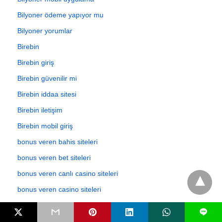
Bilyoner ödeme yapıyor mu
Bilyoner yorumlar
Birebin
Birebin giriş
Birebin güvenilir mi
Birebin iddaa sitesi
Birebin iletişim
Birebin mobil giriş
bonus veren bahis siteleri
bonus veren bet siteleri
bonus veren canlı casino siteleri
bonus veren casino siteleri
bonus veren iddaa siteleri
L
bonus veren slot siteleri