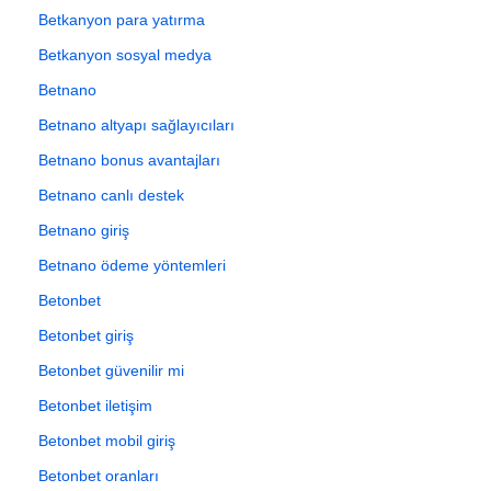
Betkanyon para yatırma
Betkanyon sosyal medya
Betnano
Betnano altyapı sağlayıcıları
Betnano bonus avantajları
Betnano canlı destek
Betnano giriş
Betnano ödeme yöntemleri
Betonbet
Betonbet giriş
Betonbet güvenilir mi
Betonbet iletişim
Betonbet mobil giriş
Betonbet oranları