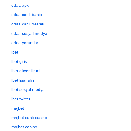
İddaa apk
İddaa canlı bahis
İddaa canlı destek
İddaa sosyal medya
İddaa yorumları
İlbet
İlbet giriş
İlbet güvenilir mi
İlbet lisanslı mı
İlbet sosyal medya
İlbet twitter
İmajbet
İmajbet canlı casino
İmajbet casino