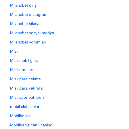
Milanobet giriş
Milanobet ınstagram
Milanobet şikayet
Milanobet sosyal medya
Milanobet yorumları
Misli
Misli mobil giriş
Misli oranları
Misli para çekme
Misli para yatırma
Misli spor bahisleri
mobil slot siteleri
Mobilbahis
Mobilbahis canlı casino