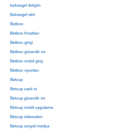
bahsegel iletişim
Bahsegel slot
Betboo
Betboo fırsatları
Betboo girişi
Betboo güvenilir mi
Betboo mobil giriş
Betboo oyunları
Betcup
Betcup canlı tv
Betcup güvenilir mi
Betcup mobil uygulama
Betcup ödemeleri
Betcup sosyal medya