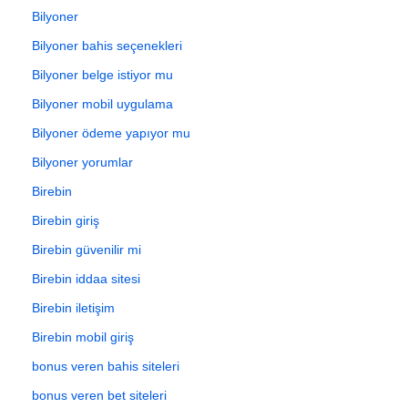
Bilyoner
Bilyoner bahis seçenekleri
Bilyoner belge istiyor mu
Bilyoner mobil uygulama
Bilyoner ödeme yapıyor mu
Bilyoner yorumlar
Birebin
Birebin giriş
Birebin güvenilir mi
Birebin iddaa sitesi
Birebin iletişim
Birebin mobil giriş
bonus veren bahis siteleri
bonus veren bet siteleri