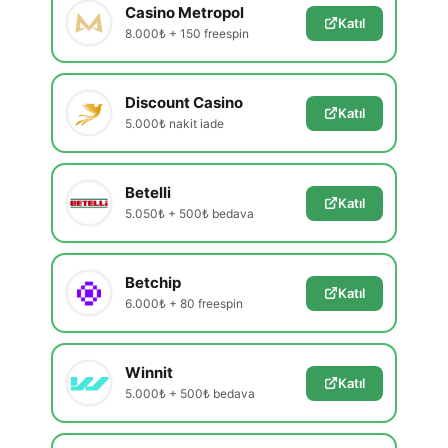
Casino Metropol
Katıl
8.000₺ + 150 freespin
Discount Casino
Katıl
5.000₺ nakit iade
Betelli
Katıl
5.050₺ + 500₺ bedava
Betchip
Katıl
6.000₺ + 80 freespin
Winnit
Katıl
5.000₺ + 500₺ bedava