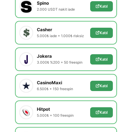
Spino
Katıl
2.000 USDT nakit iade
Casher
Katıl
5.000₺ iade + 1.000₺ risksiz
Jokera
Katıl
3.000₺ %200 + 50 freespin
CasinoMaxi
Katıl
6.500₺ + 150 freespin
Hitpot
Katıl
5.000₺ + 100 freespin