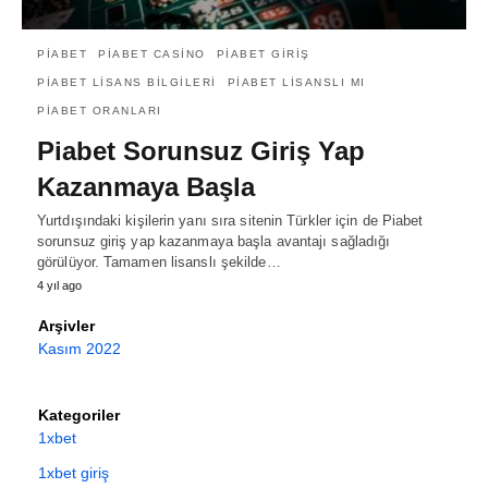
PIABET
PIABET CASINO
PIABET GIRIŞ
PIABET LISANS BILGILERI
PIABET LISANSLI MI
PIABET ORANLARI
Piabet Sorunsuz Giriş Yap
Kazanmaya Başla
Yurtdışındaki kişilerin yanı sıra sitenin Türkler için de Piabet
sorunsuz giriş yap kazanmaya başla avantajı sağladığı
görülüyor. Tamamen lisanslı şekilde…
4 yıl ago
Arşivler
Kasım 2022
Kategoriler
1xbet
1xbet giriş