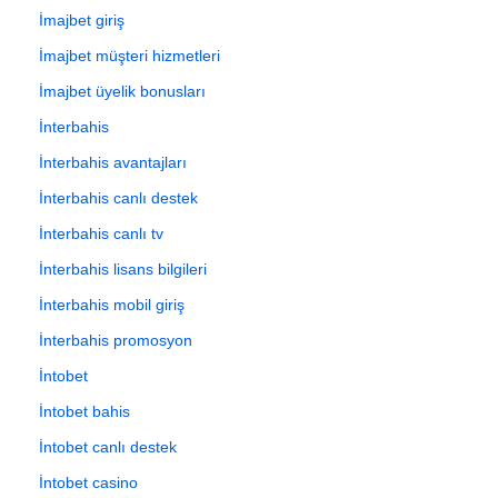
İmajbet giriş
İmajbet müşteri hizmetleri
İmajbet üyelik bonusları
İnterbahis
İnterbahis avantajları
İnterbahis canlı destek
İnterbahis canlı tv
İnterbahis lisans bilgileri
İnterbahis mobil giriş
İnterbahis promosyon
İntobet
İntobet bahis
İntobet canlı destek
İntobet casino