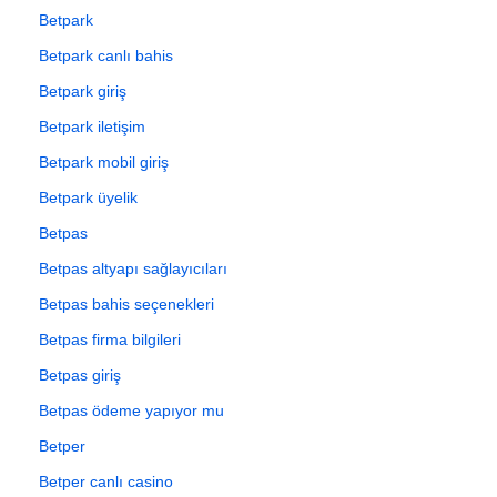
Betpark
Betpark canlı bahis
Betpark giriş
Betpark iletişim
Betpark mobil giriş
Betpark üyelik
Betpas
Betpas altyapı sağlayıcıları
Betpas bahis seçenekleri
Betpas firma bilgileri
Betpas giriş
Betpas ödeme yapıyor mu
Betper
Betper canlı casino