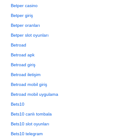
Betper casino
Betper giriş
Betper oranları
Betper slot oyunları
Betroad
Betroad apk
Betroad giriş
Betroad iletişim
Betroad mobil giriş
Betroad mobil uygulama
Bets10
Bets10 canlı tombala
Bets10 slot oyunları
Bets10 telegram