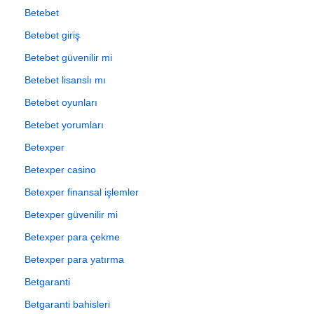
Betebet
Betebet giriş
Betebet güvenilir mi
Betebet lisanslı mı
Betebet oyunları
Betebet yorumları
Betexper
Betexper casino
Betexper finansal işlemler
Betexper güvenilir mi
Betexper para çekme
Betexper para yatırma
Betgaranti
Betgaranti bahisleri