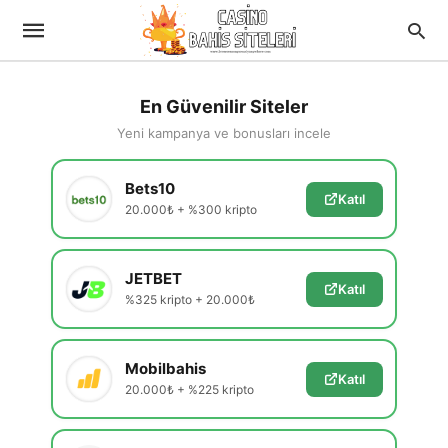
En Güvenilir Siteler
Yeni kampanya ve bonusları incele
Bets10
Katıl
20.000₺ + %300 kripto
JETBET
Katıl
%325 kripto + 20.000₺
Mobilbahis
Katıl
20.000₺ + %225 kripto