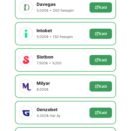
Davegas
Katıl
5.000₺ + 300 freespin
Intobet
Katıl
5.000₺ + 150 freespin
Slotbon
Katıl
7.500₺ + %200
Milyar
Katıl
8.000₺
Genzobet
Katıl
4.000₺ Her Ay