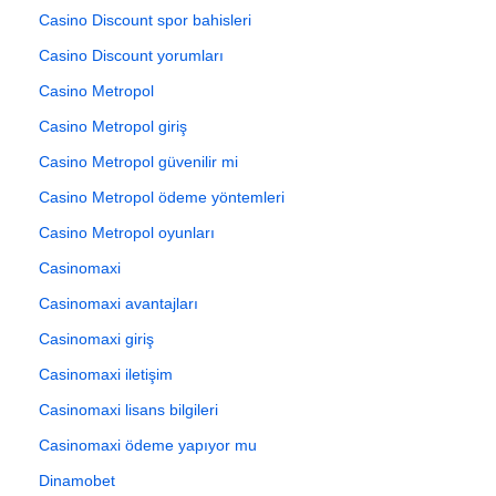
Casino Discount spor bahisleri
Casino Discount yorumları
Casino Metropol
Casino Metropol giriş
Casino Metropol güvenilir mi
Casino Metropol ödeme yöntemleri
Casino Metropol oyunları
Casinomaxi
Casinomaxi avantajları
Casinomaxi giriş
Casinomaxi iletişim
Casinomaxi lisans bilgileri
Casinomaxi ödeme yapıyor mu
Dinamobet