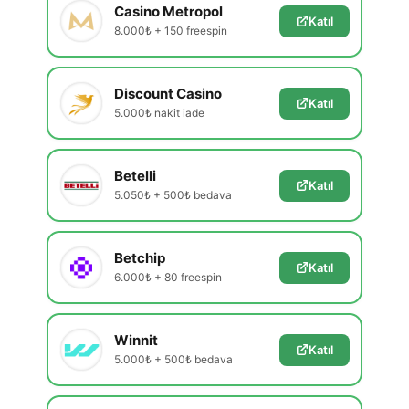
Casino Metropol
Katıl
8.000₺ + 150 freespin
Discount Casino
Katıl
5.000₺ nakit iade
Betelli
Katıl
5.050₺ + 500₺ bedava
Betchip
Katıl
6.000₺ + 80 freespin
Winnit
Katıl
5.000₺ + 500₺ bedava