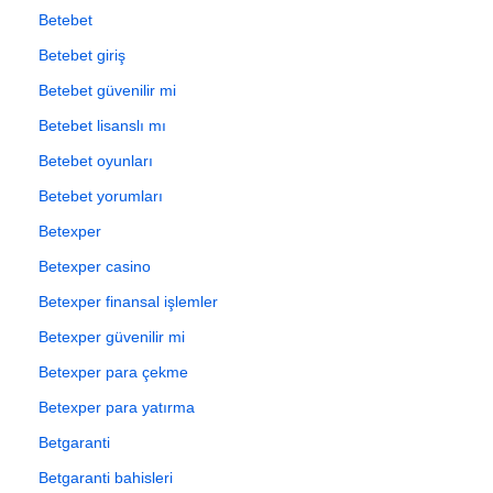
Betebet
Betebet giriş
Betebet güvenilir mi
Betebet lisanslı mı
Betebet oyunları
Betebet yorumları
Betexper
Betexper casino
Betexper finansal işlemler
Betexper güvenilir mi
Betexper para çekme
Betexper para yatırma
Betgaranti
Betgaranti bahisleri