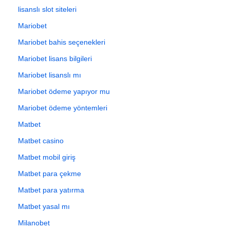
lisanslı slot siteleri
Mariobet
Mariobet bahis seçenekleri
Mariobet lisans bilgileri
Mariobet lisanslı mı
Mariobet ödeme yapıyor mu
Mariobet ödeme yöntemleri
Matbet
Matbet casino
Matbet mobil giriş
Matbet para çekme
Matbet para yatırma
Matbet yasal mı
Milanobet