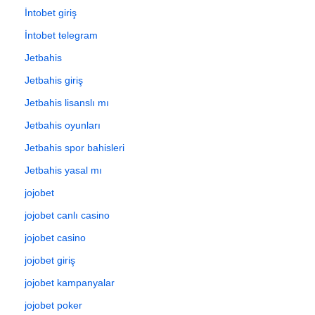
İntobet giriş
İntobet telegram
Jetbahis
Jetbahis giriş
Jetbahis lisanslı mı
Jetbahis oyunları
Jetbahis spor bahisleri
Jetbahis yasal mı
jojobet
jojobet canlı casino
jojobet casino
jojobet giriş
jojobet kampanyalar
jojobet poker