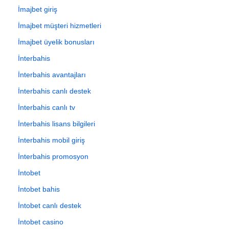
İmajbet giriş
İmajbet müşteri hizmetleri
İmajbet üyelik bonusları
İnterbahis
İnterbahis avantajları
İnterbahis canlı destek
İnterbahis canlı tv
İnterbahis lisans bilgileri
İnterbahis mobil giriş
İnterbahis promosyon
İntobet
İntobet bahis
İntobet canlı destek
İntobet casino