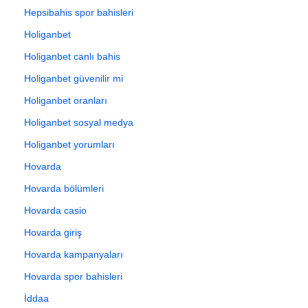
Hepsibahis spor bahisleri
Holiganbet
Holiganbet canlı bahis
Holiganbet güvenilir mi
Holiganbet oranları
Holiganbet sosyal medya
Holiganbet yorumları
Hovarda
Hovarda bölümleri
Hovarda casio
Hovarda giriş
Hovarda kampanyaları
Hovarda spor bahisleri
İddaa