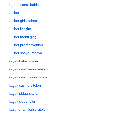
jojobet sanal bahisler
Julibet
Julibet giriş adresi
Julibet iletişim
Julibet mobil giriş
Julibet promosyonları
Julibet sosyal medya
kaçak bahis siteleri
kaçak canlı bahis siteleri
kaçak canlı casino siteleri
kaçak casino siteleri
kaçak iddaa siteleri
kaçak slot siteleri
kazandıran bahis siteleri