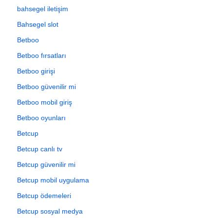
bahsegel iletişim
Bahsegel slot
Betboo
Betboo fırsatları
Betboo girişi
Betboo güvenilir mi
Betboo mobil giriş
Betboo oyunları
Betcup
Betcup canlı tv
Betcup güvenilir mi
Betcup mobil uygulama
Betcup ödemeleri
Betcup sosyal medya