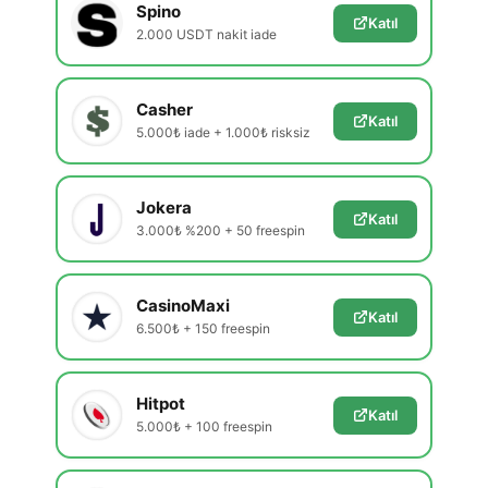
Spino
Katıl
2.000 USDT nakit iade
Casher
Katıl
5.000₺ iade + 1.000₺ risksiz
Jokera
Katıl
3.000₺ %200 + 50 freespin
CasinoMaxi
Katıl
6.500₺ + 150 freespin
Hitpot
Katıl
5.000₺ + 100 freespin