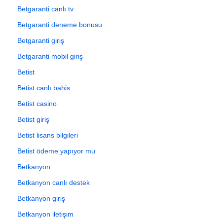
Betgaranti canlı tv
Betgaranti deneme bonusu
Betgaranti giriş
Betgaranti mobil giriş
Betist
Betist canlı bahis
Betist casino
Betist giriş
Betist lisans bilgileri
Betist ödeme yapıyor mu
Betkanyon
Betkanyon canlı destek
Betkanyon giriş
Betkanyon iletişim