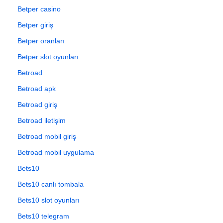
Betper casino
Betper giriş
Betper oranları
Betper slot oyunları
Betroad
Betroad apk
Betroad giriş
Betroad iletişim
Betroad mobil giriş
Betroad mobil uygulama
Bets10
Bets10 canlı tombala
Bets10 slot oyunları
Bets10 telegram