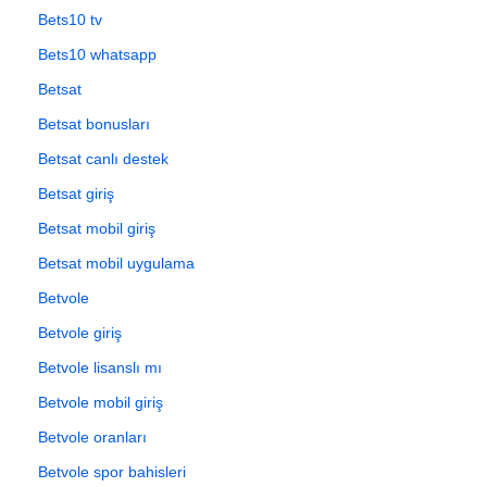
Bets10 tv
Bets10 whatsapp
Betsat
Betsat bonusları
Betsat canlı destek
Betsat giriş
Betsat mobil giriş
Betsat mobil uygulama
Betvole
Betvole giriş
Betvole lisanslı mı
Betvole mobil giriş
Betvole oranları
Betvole spor bahisleri