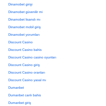
Dinamobet girişi
Dinamobet güvenilir mi
Dinamobet lisanslı mı
Dinamobet mobil giriş
Dinamobet yorumları
Discount Casino
Discount Casino bahis
Discount Casino casino oyunları
Discount Casino giriş
Discount Casino oranları
Discount Casino yasal mı
Dumanbet
Dumanbet canlı bahis
Dumanbet giriş