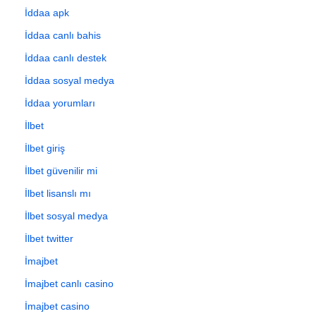
İddaa apk
İddaa canlı bahis
İddaa canlı destek
İddaa sosyal medya
İddaa yorumları
İlbet
İlbet giriş
İlbet güvenilir mi
İlbet lisanslı mı
İlbet sosyal medya
İlbet twitter
İmajbet
İmajbet canlı casino
İmajbet casino