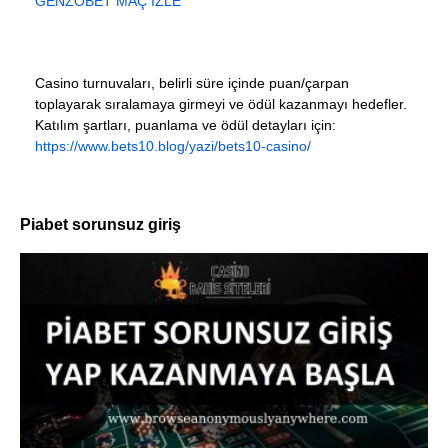
GENZOBET MAÇ İZLE
Casino turnuvaları, belirli süre içinde puan/çarpan
toplayarak sıralamaya girmeyi ve ödül kazanmayı hedefler.
Katılım şartları, puanlama ve ödül detayları için:
https://www.bets10.blog/yazi/bets10-casino/
Piabet sorunsuz giriş