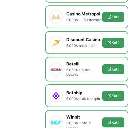
Casino Metropol
Katıl
8.000₺ + 150 freespin
Discount Casino
Katıl
5.000₺ nakit iade
Betelli
Katıl
5.050₺ + 500₺
bedava
Betchip
Katıl
6.000₺ + 80 freespin
Winnit
Katıl
5.000₺ + 500₺
bedava