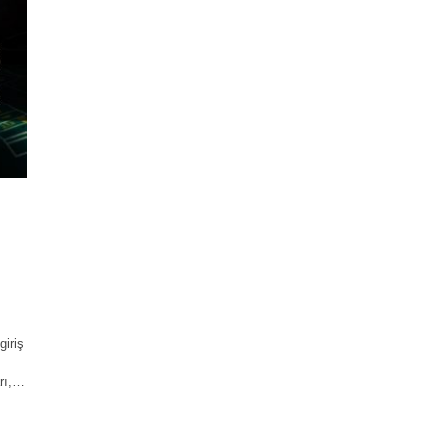
iriş
.
arı,…