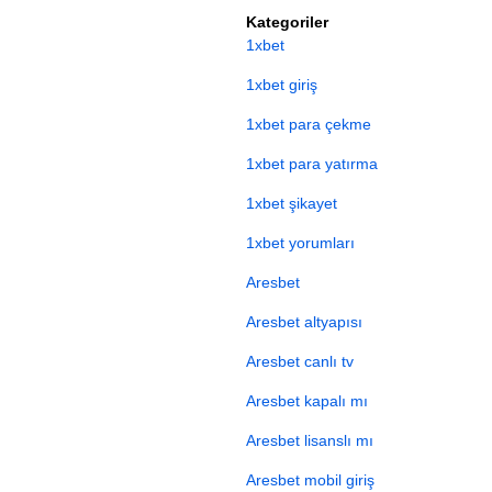
Kategoriler
1xbet
1xbet giriş
1xbet para çekme
1xbet para yatırma
1xbet şikayet
1xbet yorumları
Aresbet
Aresbet altyapısı
Aresbet canlı tv
Aresbet kapalı mı
Aresbet lisanslı mı
Aresbet mobil giriş