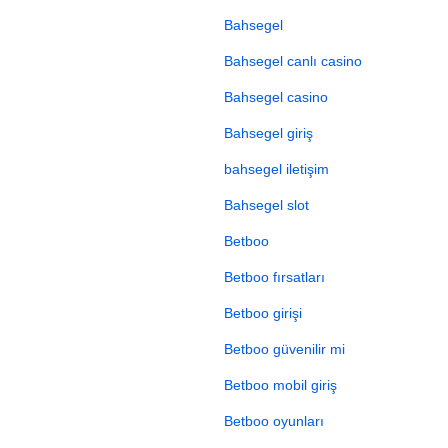
Bahsegel
Bahsegel canlı casino
Bahsegel casino
Bahsegel giriş
bahsegel iletişim
Bahsegel slot
Betboo
Betboo fırsatları
Betboo girişi
Betboo güvenilir mi
Betboo mobil giriş
Betboo oyunları