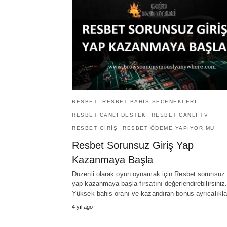
RESBET
RESBET BAHIS SEÇENEKLERI
RESBET CANLI DESTEK
RESBET CANLI TV
RESBET GIRIŞ
RESBET ÖDEME YAPIYOR MU
Resbet Sorunsuz Giriş Yap
Kazanmaya Başla
Düzenli olarak oyun oynamak için Resbet sorunsuz g
yap kazanmaya başla fırsatını değerlendirebilirsiniz
Yüksek bahis oranı ve kazandıran bonus ayrıcalıkl
4 yıl ago