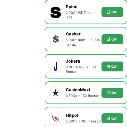
Spino
Katıl
2.000 USDT nakit
iade
Casher
Katıl
5.000₺ iade + 1.000₺
risksiz
Jokera
Katıl
3.000₺ %200 + 50
freespin
CasinoMaxi
Katıl
6.500₺ + 150 freespin
Hitpot
Katıl
5.000₺ + 100 freespin