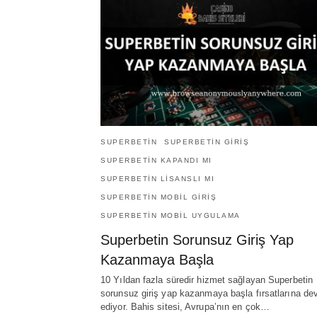
SUPERBETIN
SUPERBETIN GIRIŞ
SUPERBETIN KAPANDI MI
SUPERBETIN LISANSLI MI
SUPERBETIN MOBIL GIRIŞ
SUPERBETIN MOBIL UYGULAMA
Superbetin Sorunsuz Giriş Yap
Kazanmaya Başla
10 Yıldan fazla süredir hizmet sağlayan Superbetin
sorunsuz giriş yap kazanmaya başla fırsatlarına d
ediyor. Bahis sitesi, Avrupa’nın en çok…