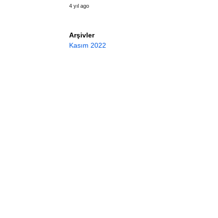
4 yıl ago
Arşivler
Kasım 2022