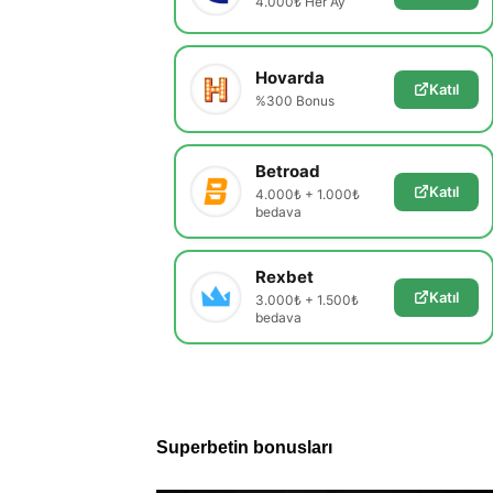
4.000₺ Her Ay
Hovarda
Katıl
%300 Bonus
Betroad
Katıl
4.000₺ + 1.000₺
bedava
Rexbet
Katıl
3.000₺ + 1.500₺
bedava
Superbetin bonusları