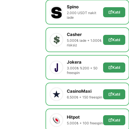
Spino
Katıl
2.000 USDT nakit
iade
Casher
Katıl
5.000₺ iade + 1.000₺
risksiz
Jokera
Katıl
3.000₺ %200 + 50
freespin
CasinoMaxi
Katıl
6.500₺ + 150 freespin
Hitpot
Katıl
5.000₺ + 100 freespin