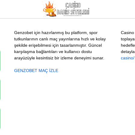
Genzobet için hazırlanmış bu platform, spor
Casino 
tutkunlarının canlı maç yayınlarına hızlı ve kolay
toplaya
şekilde erişebilmesi için tasarlanmıştır. Güncel
hedefle
karşılaşma bağlantıları ve kullanıcı dostu
detaylar
arayüzüyle kesintisiz bir izleme deneyimi sunar.
casino/
GENZOBET MAÇ İZLE