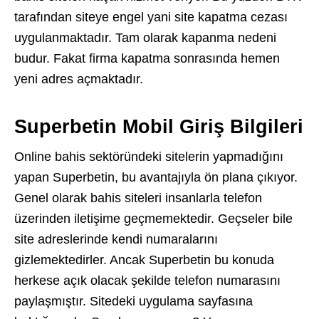
tarafından siteye engel yani site kapatma cezası
uygulanmaktadır. Tam olarak kapanma nedeni
budur. Fakat firma kapatma sonrasında hemen
yeni adres açmaktadır.
Superbetin Mobil Giriş Bilgileri
Online bahis sektöründeki sitelerin yapmadığını
yapan Superbetin, bu avantajıyla ön plana çıkıyor.
Genel olarak bahis siteleri insanlarla telefon
üzerinden iletişime geçmemektedir. Geçseler bile
site adreslerinde kendi numaralarını
gizlemektedirler. Ancak Superbetin bu konuda
herkese açık olacak şekilde telefon numarasını
paylaşmıştır. Sitedeki uygulama sayfasına