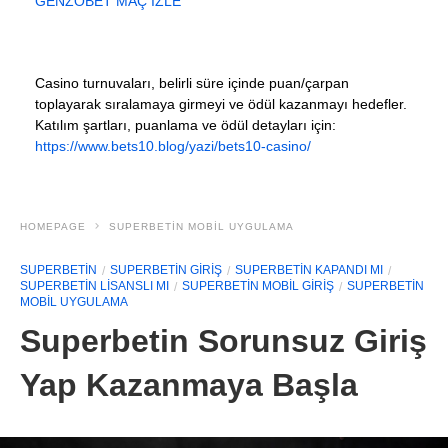
GENZOBET MAÇ İZLE
Casino turnuvaları, belirli süre içinde puan/çarpan
toplayarak sıralamaya girmeyi ve ödül kazanmayı hedefler.
Katılım şartları, puanlama ve ödül detayları için:
https://www.bets10.blog/yazi/bets10-casino/
HOMEPAGE
SUPERBETIN MOBIL UYGULAMA
SUPERBETIN
SUPERBETIN GIRIŞ
SUPERBETIN KAPANDI MI
SUPERBETIN LISANSLI MI
SUPERBETIN MOBIL GIRIŞ
SUPERBETIN
MOBIL UYGULAMA
Superbetin Sorunsuz Giriş
Yap Kazanmaya Başla