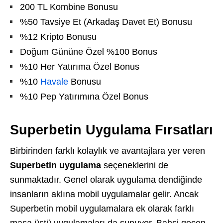
200 TL Kombine Bonusu
%50 Tavsiye Et (Arkadaş Davet Et) Bonusu
%12 Kripto Bonusu
Doğum Gününe Özel %100 Bonus
%10 Her Yatırıma Özel Bonus
%10
Havale
Bonusu
%10 Pep Yatırımına Özel Bonus
Superbetin Uygulama Fırsatları
Birbirinden farklı kolaylık ve avantajlara yer veren
Superbetin uygulama
seçeneklerini de
sunmaktadır. Genel olarak uygulama dendiğinde
insanların aklına mobil uygulamalar gelir. Ancak
Superbetin mobil uygulamalara ek olarak farklı