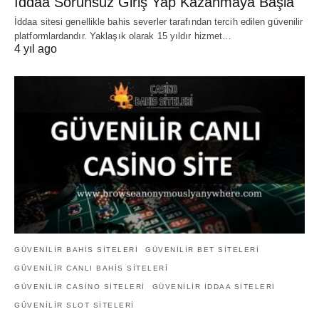
İddaa Sorunsuz Giriş Yap Kazanmaya Başla
İddaa sitesi genellikle bahis severler tarafından tercih edilen güvenilir
platformlardandır. Yaklaşık olarak 15 yıldır hizmet…
4 yıl ago
GÜVENILIR BAHIS SITELERI
GÜVENILIR BET SITELERI
GÜVENILIR CANLI BAHIS SITELERI
GÜVENILIR CASINO SITELERI
GÜVENILIR IDDAA SITELERI
GÜVENILIR SLOT SITELERI