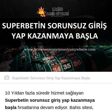
Superbetin Sorunsuz Giriş Yap Kazanmaya Başla
10 Yıldan fazla süredir hizmet sağlayan
Superbetin sorunsuz giriş yap kazanmaya
başla
fırsatlarına devam ediyor. Bahis sitesi,