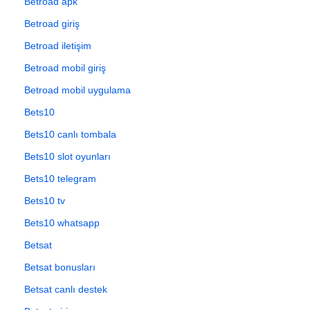
Betroad apk
Betroad giriş
Betroad iletişim
Betroad mobil giriş
Betroad mobil uygulama
Bets10
Bets10 canlı tombala
Bets10 slot oyunları
Bets10 telegram
Bets10 tv
Bets10 whatsapp
Betsat
Betsat bonusları
Betsat canlı destek