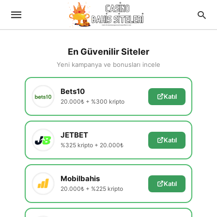
En Güvenilir Siteler
Yeni kampanya ve bonusları incele
Bets10
Katıl
20.000₺ + %300 kripto
JETBET
Katıl
%325 kripto + 20.000₺
Mobilbahis
Katıl
20.000₺ + %225 kripto