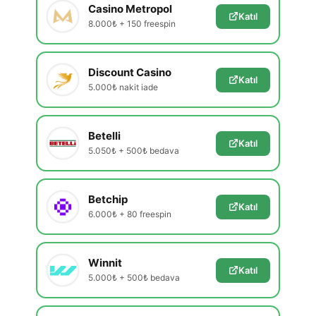
Casino Metropol
Katıl
8.000₺ + 150 freespin
Discount Casino
Katıl
5.000₺ nakit iade
Betelli
Katıl
5.050₺ + 500₺ bedava
Betchip
Katıl
6.000₺ + 80 freespin
Winnit
Katıl
5.000₺ + 500₺ bedava