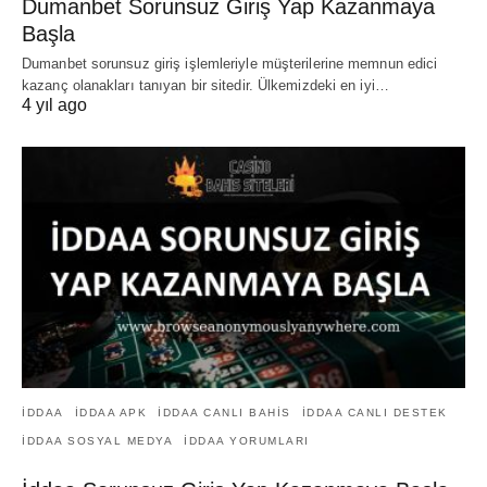
Dumanbet Sorunsuz Giriş Yap Kazanmaya
Başla
Dumanbet sorunsuz giriş işlemleriyle müşterilerine memnun edici
kazanç olanakları tanıyan bir sitedir. Ülkemizdeki en iyi…
4 yıl ago
İDDAA
İDDAA APK
İDDAA CANLI BAHIS
İDDAA CANLI DESTEK
İDDAA SOSYAL MEDYA
İDDAA YORUMLARI