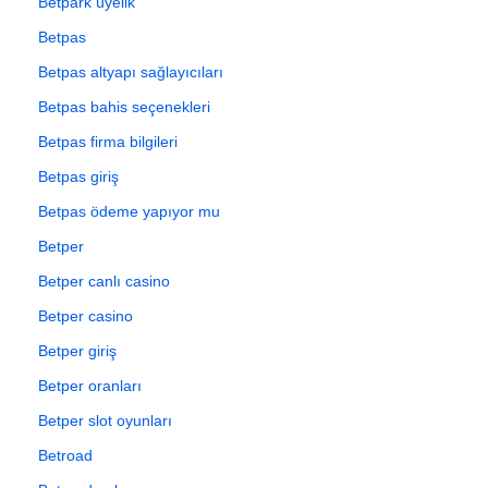
Betpark üyelik
Betpas
Betpas altyapı sağlayıcıları
Betpas bahis seçenekleri
Betpas firma bilgileri
Betpas giriş
Betpas ödeme yapıyor mu
Betper
Betper canlı casino
Betper casino
Betper giriş
Betper oranları
Betper slot oyunları
Betroad