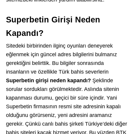
Superbetin Girişi Neden
Kapandı?
Sitedeki birbirinden ilginç oyunları deneyerek
eğlenmek için güncel adres bilgilerini bulmanız
gerektiğini belirttik. Bu bilgiler sonrasında
insanların ve özellikle Türk bahis severlerin
Superbetin girişi neden kapandı?
Şeklinde
sorular sordukları görülmektedir. Aslında sitenin
kapanması durumu, geçici bir süre içindir. Yani
Superbetin firmasının resmi site adresinin kapalı
olduğunu görürseniz, yeni adresini aramanız
gerekir. Çünkü canlı bahis şirketi Türkiye’deki diğer
bahis siteleri kaçak hizmet veriyor. Bu yüzden BTK