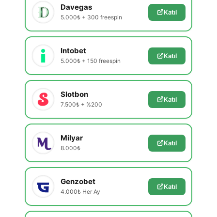
Davegas
Katıl
5.000₺ + 300 freespin
Intobet
Katıl
5.000₺ + 150 freespin
Slotbon
Katıl
7.500₺ + %200
Milyar
Katıl
8.000₺
Genzobet
Katıl
4.000₺ Her Ay