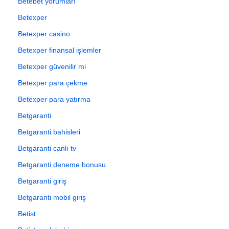
Betebet yorumları
Betexper
Betexper casino
Betexper finansal işlemler
Betexper güvenilir mi
Betexper para çekme
Betexper para yatırma
Betgaranti
Betgaranti bahisleri
Betgaranti canlı tv
Betgaranti deneme bonusu
Betgaranti giriş
Betgaranti mobil giriş
Betist