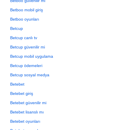
Betboo güvenilir mi
Betboo mobil giriş
Betboo oyunları
Betcup
Betcup canlı tv
Betcup güvenilir mi
Betcup mobil uygulama
Betcup ödemeleri
Betcup sosyal medya
Betebet
Betebet giriş
Betebet güvenilir mi
Betebet lisanslı mı
Betebet oyunları