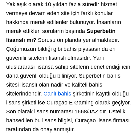
Yaklaşık olarak 10 yıldan fazla süredir hizmet
vermeye devam eden site için farklı konular
hakkında merak edilenler bulunuyor. İnsanların
merak ettikleri soruların başında
Superbetin
lisanslı mı?
Sorusu ön planda yer almaktadır.
Çoğumuzun bildiği gibi bahis piyasasında en
güvenilir sitelerin lisanslı olmasıdır. Yani
uluslararası lisansa sahip sitelerin denetlendiği için
daha güvenli olduğu biliniyor. Superbetin bahis
sitesi lisanslı olan nadir ve kaliteli bahis
sitelerindendir.
Canlı bahis
şirketinin kayıtlı olduğu
lisans şirketi ise Curaçao E Gaming olarak geçiyor.
Son olarak lisans numarası 1668/JAZ’dır. Üstelik
bahsedilen bu lisans bilgisi, Curaçao lisans firması
tarafından da onaylanmıştır.