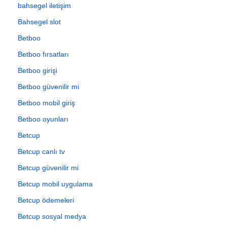
bahsegel iletişim
Bahsegel slot
Betboo
Betboo fırsatları
Betboo girişi
Betboo güvenilir mi
Betboo mobil giriş
Betboo oyunları
Betcup
Betcup canlı tv
Betcup güvenilir mi
Betcup mobil uygulama
Betcup ödemeleri
Betcup sosyal medya