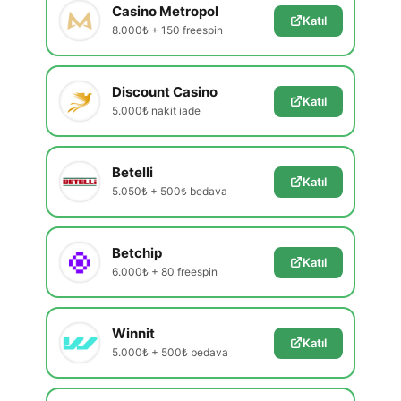
Casino Metropol
Katıl
8.000₺ + 150 freespin
Discount Casino
Katıl
5.000₺ nakit iade
Betelli
Katıl
5.050₺ + 500₺ bedava
Betchip
Katıl
6.000₺ + 80 freespin
Winnit
Katıl
5.000₺ + 500₺ bedava