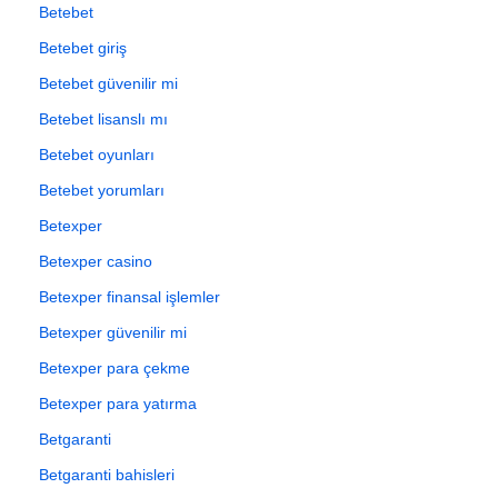
Betebet
Betebet giriş
Betebet güvenilir mi
Betebet lisanslı mı
Betebet oyunları
Betebet yorumları
Betexper
Betexper casino
Betexper finansal işlemler
Betexper güvenilir mi
Betexper para çekme
Betexper para yatırma
Betgaranti
Betgaranti bahisleri