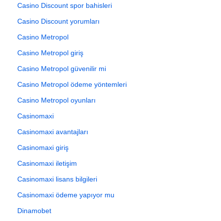
Casino Discount spor bahisleri
Casino Discount yorumları
Casino Metropol
Casino Metropol giriş
Casino Metropol güvenilir mi
Casino Metropol ödeme yöntemleri
Casino Metropol oyunları
Casinomaxi
Casinomaxi avantajları
Casinomaxi giriş
Casinomaxi iletişim
Casinomaxi lisans bilgileri
Casinomaxi ödeme yapıyor mu
Dinamobet