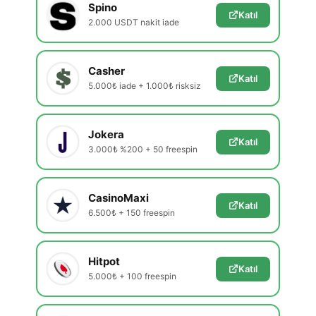
Spino
Katıl
2.000 USDT nakit iade
Casher
Katıl
5.000₺ iade + 1.000₺ risksiz
Jokera
Katıl
3.000₺ %200 + 50 freespin
CasinoMaxi
Katıl
6.500₺ + 150 freespin
Hitpot
Katıl
5.000₺ + 100 freespin