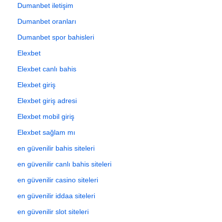
Dumanbet iletişim
Dumanbet oranları
Dumanbet spor bahisleri
Elexbet
Elexbet canlı bahis
Elexbet giriş
Elexbet giriş adresi
Elexbet mobil giriş
Elexbet sağlam mı
en güvenilir bahis siteleri
en güvenilir canlı bahis siteleri
en güvenilir casino siteleri
en güvenilir iddaa siteleri
en güvenilir slot siteleri