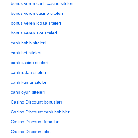
bonus veren canlı casino siteleri
bonus veren casino siteleri
bonus veren iddaa siteleri
bonus veren slot siteleri
canlı bahis siteleri
canlı bet siteleri
canlı casino siteleri
canlı iddaa siteleri
canlı kumar siteleri
canlı oyun siteleri
Casino Discount bonusları
Casino Discount canlı bahisler
Casino Discount fırsatları
Casino Discount slot