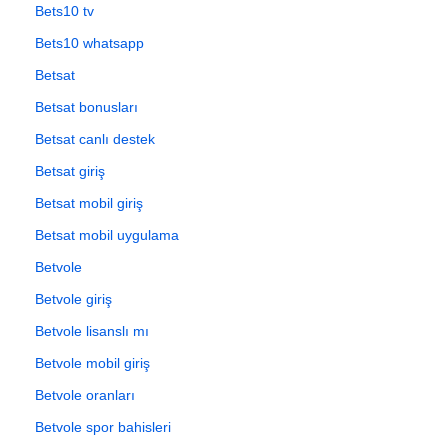
Bets10 tv
Bets10 whatsapp
Betsat
Betsat bonusları
Betsat canlı destek
Betsat giriş
Betsat mobil giriş
Betsat mobil uygulama
Betvole
Betvole giriş
Betvole lisanslı mı
Betvole mobil giriş
Betvole oranları
Betvole spor bahisleri