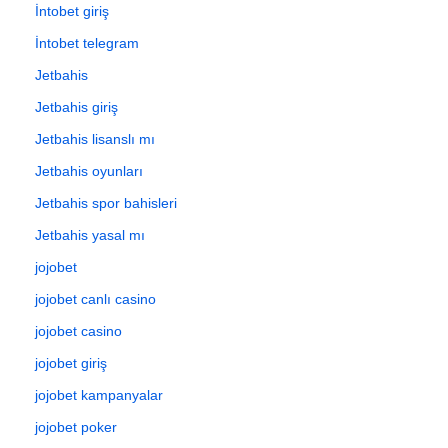
İntobet giriş
İntobet telegram
Jetbahis
Jetbahis giriş
Jetbahis lisanslı mı
Jetbahis oyunları
Jetbahis spor bahisleri
Jetbahis yasal mı
jojobet
jojobet canlı casino
jojobet casino
jojobet giriş
jojobet kampanyalar
jojobet poker