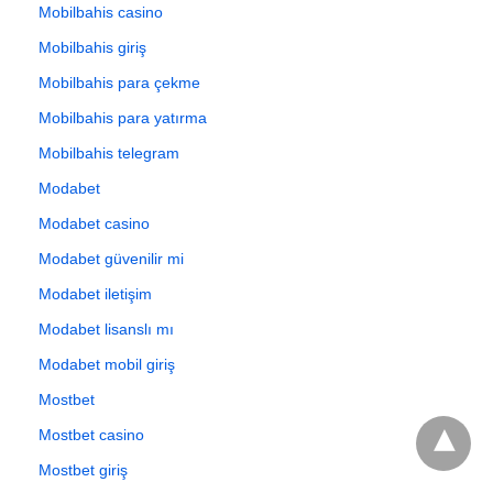
Mobilbahis casino
Mobilbahis giriş
Mobilbahis para çekme
Mobilbahis para yatırma
Mobilbahis telegram
Modabet
Modabet casino
Modabet güvenilir mi
Modabet iletişim
Modabet lisanslı mı
Modabet mobil giriş
Mostbet
Mostbet casino
Mostbet giriş