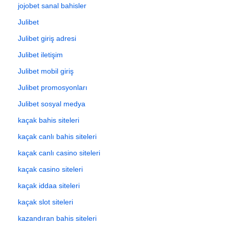
jojobet sanal bahisler
Julibet
Julibet giriş adresi
Julibet iletişim
Julibet mobil giriş
Julibet promosyonları
Julibet sosyal medya
kaçak bahis siteleri
kaçak canlı bahis siteleri
kaçak canlı casino siteleri
kaçak casino siteleri
kaçak iddaa siteleri
kaçak slot siteleri
kazandıran bahis siteleri