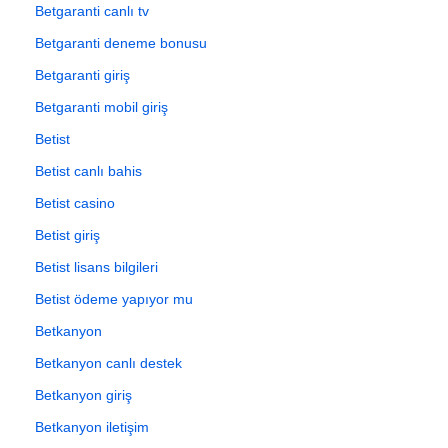
Betgaranti canlı tv
Betgaranti deneme bonusu
Betgaranti giriş
Betgaranti mobil giriş
Betist
Betist canlı bahis
Betist casino
Betist giriş
Betist lisans bilgileri
Betist ödeme yapıyor mu
Betkanyon
Betkanyon canlı destek
Betkanyon giriş
Betkanyon iletişim