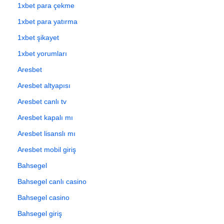
1xbet para çekme
1xbet para yatırma
1xbet şikayet
1xbet yorumları
Aresbet
Aresbet altyapısı
Aresbet canlı tv
Aresbet kapalı mı
Aresbet lisanslı mı
Aresbet mobil giriş
Bahsegel
Bahsegel canlı casino
Bahsegel casino
Bahsegel giriş