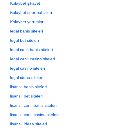
Kolaybet şikayet
Kolaybet spor bahisleri
Kolaybet yorumları
legal bahis siteleri
legal bet siteleri
legal canlı bahis siteleri
legal canlı casino siteleri
legal casino siteleri
legal iddaa siteleri
lisanslı bahis siteleri
lisanslı bet siteleri
lisanslı canlı bahis siteleri
lisanslı canlı casino siteleri
lisanslı iddaa siteleri