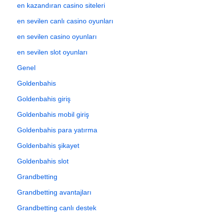
en kazandıran casino siteleri
en sevilen canlı casino oyunları
en sevilen casino oyunları
en sevilen slot oyunları
Genel
Goldenbahis
Goldenbahis giriş
Goldenbahis mobil giriş
Goldenbahis para yatırma
Goldenbahis şikayet
Goldenbahis slot
Grandbetting
Grandbetting avantajları
Grandbetting canlı destek