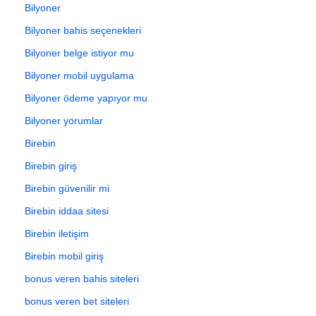
Bilyoner
Bilyoner bahis seçenekleri
Bilyoner belge istiyor mu
Bilyoner mobil uygulama
Bilyoner ödeme yapıyor mu
Bilyoner yorumlar
Birebin
Birebin giriş
Birebin güvenilir mi
Birebin iddaa sitesi
Birebin iletişim
Birebin mobil giriş
bonus veren bahis siteleri
bonus veren bet siteleri