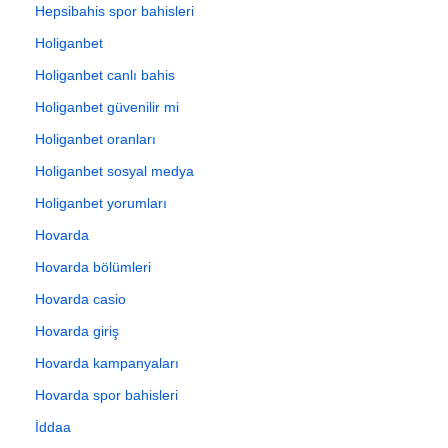
Hepsibahis spor bahisleri
Holiganbet
Holiganbet canlı bahis
Holiganbet güvenilir mi
Holiganbet oranları
Holiganbet sosyal medya
Holiganbet yorumları
Hovarda
Hovarda bölümleri
Hovarda casio
Hovarda giriş
Hovarda kampanyaları
Hovarda spor bahisleri
İddaa