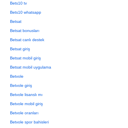
Bets10 tv
Bets10 whatsapp
Betsat
Betsat bonusları
Betsat canlı destek
Betsat giriş
Betsat mobil giriş
Betsat mobil uygulama
Betvole
Betvole giriş
Betvole lisanslı mı
Betvole mobil giriş
Betvole oranları
Betvole spor bahisleri