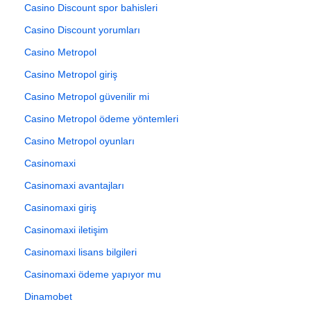
Casino Discount spor bahisleri
Casino Discount yorumları
Casino Metropol
Casino Metropol giriş
Casino Metropol güvenilir mi
Casino Metropol ödeme yöntemleri
Casino Metropol oyunları
Casinomaxi
Casinomaxi avantajları
Casinomaxi giriş
Casinomaxi iletişim
Casinomaxi lisans bilgileri
Casinomaxi ödeme yapıyor mu
Dinamobet