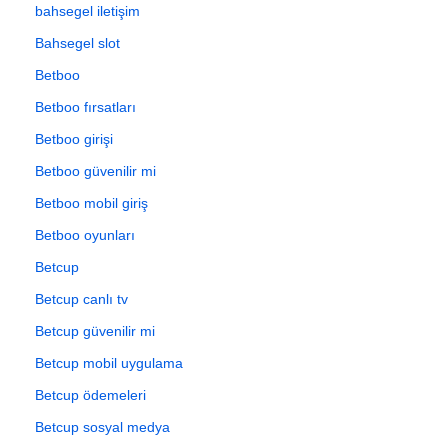
bahsegel iletişim
Bahsegel slot
Betboo
Betboo fırsatları
Betboo girişi
Betboo güvenilir mi
Betboo mobil giriş
Betboo oyunları
Betcup
Betcup canlı tv
Betcup güvenilir mi
Betcup mobil uygulama
Betcup ödemeleri
Betcup sosyal medya