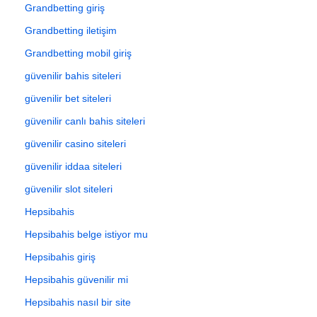
Grandbetting giriş
Grandbetting iletişim
Grandbetting mobil giriş
güvenilir bahis siteleri
güvenilir bet siteleri
güvenilir canlı bahis siteleri
güvenilir casino siteleri
güvenilir iddaa siteleri
güvenilir slot siteleri
Hepsibahis
Hepsibahis belge istiyor mu
Hepsibahis giriş
Hepsibahis güvenilir mi
Hepsibahis nasıl bir site