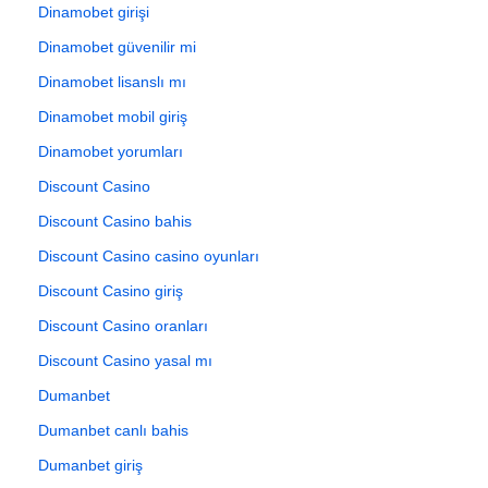
Dinamobet girişi
Dinamobet güvenilir mi
Dinamobet lisanslı mı
Dinamobet mobil giriş
Dinamobet yorumları
Discount Casino
Discount Casino bahis
Discount Casino casino oyunları
Discount Casino giriş
Discount Casino oranları
Discount Casino yasal mı
Dumanbet
Dumanbet canlı bahis
Dumanbet giriş