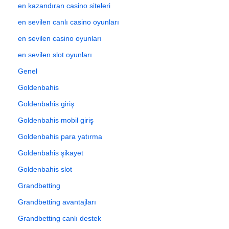
en kazandıran casino siteleri
en sevilen canlı casino oyunları
en sevilen casino oyunları
en sevilen slot oyunları
Genel
Goldenbahis
Goldenbahis giriş
Goldenbahis mobil giriş
Goldenbahis para yatırma
Goldenbahis şikayet
Goldenbahis slot
Grandbetting
Grandbetting avantajları
Grandbetting canlı destek