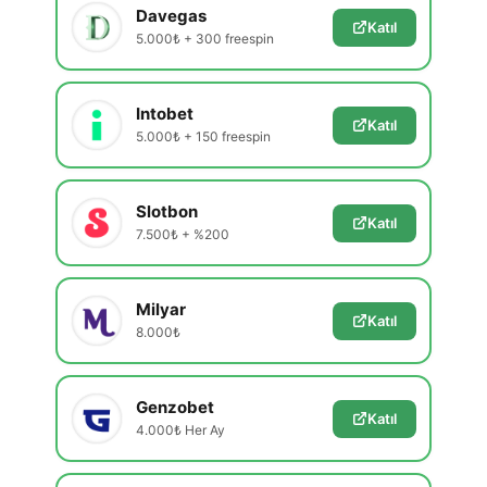
Davegas
Katıl
5.000₺ + 300 freespin
Intobet
Katıl
5.000₺ + 150 freespin
Slotbon
Katıl
7.500₺ + %200
Milyar
Katıl
8.000₺
Genzobet
Katıl
4.000₺ Her Ay