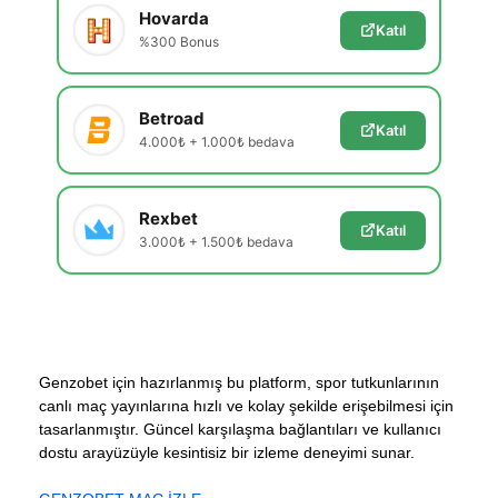
Hovarda
Katıl
%300 Bonus
Betroad
Katıl
4.000₺ + 1.000₺ bedava
Rexbet
Katıl
3.000₺ + 1.500₺ bedava
Genzobet için hazırlanmış bu platform, spor tutkunlarının
canlı maç yayınlarına hızlı ve kolay şekilde erişebilmesi için
tasarlanmıştır. Güncel karşılaşma bağlantıları ve kullanıcı
dostu arayüzüyle kesintisiz bir izleme deneyimi sunar.