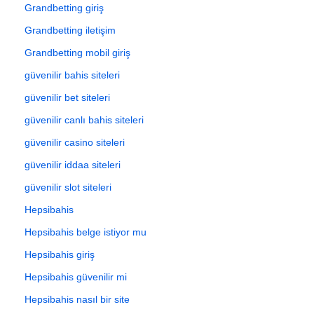
Grandbetting giriş
Grandbetting iletişim
Grandbetting mobil giriş
güvenilir bahis siteleri
güvenilir bet siteleri
güvenilir canlı bahis siteleri
güvenilir casino siteleri
güvenilir iddaa siteleri
güvenilir slot siteleri
Hepsibahis
Hepsibahis belge istiyor mu
Hepsibahis giriş
Hepsibahis güvenilir mi
Hepsibahis nasıl bir site