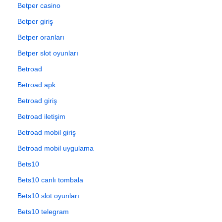
Betper casino
Betper giriş
Betper oranları
Betper slot oyunları
Betroad
Betroad apk
Betroad giriş
Betroad iletişim
Betroad mobil giriş
Betroad mobil uygulama
Bets10
Bets10 canlı tombala
Bets10 slot oyunları
Bets10 telegram