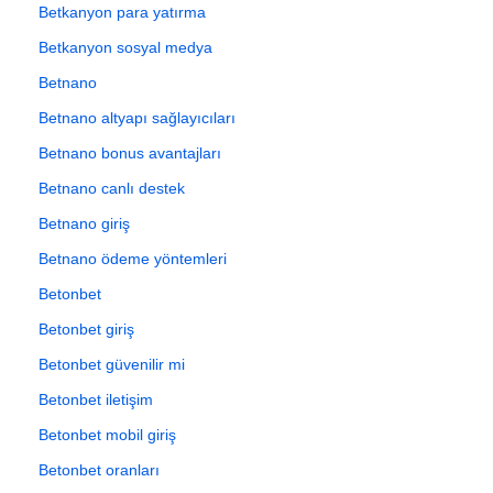
Betkanyon para yatırma
Betkanyon sosyal medya
Betnano
Betnano altyapı sağlayıcıları
Betnano bonus avantajları
Betnano canlı destek
Betnano giriş
Betnano ödeme yöntemleri
Betonbet
Betonbet giriş
Betonbet güvenilir mi
Betonbet iletişim
Betonbet mobil giriş
Betonbet oranları