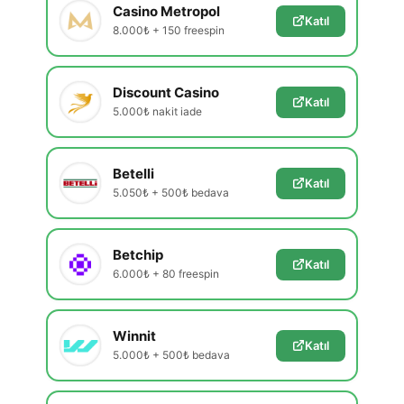
Casino Metropol
Katıl
8.000₺ + 150 freespin
Discount Casino
Katıl
5.000₺ nakit iade
Betelli
Katıl
5.050₺ + 500₺ bedava
Betchip
Katıl
6.000₺ + 80 freespin
Winnit
Katıl
5.000₺ + 500₺ bedava