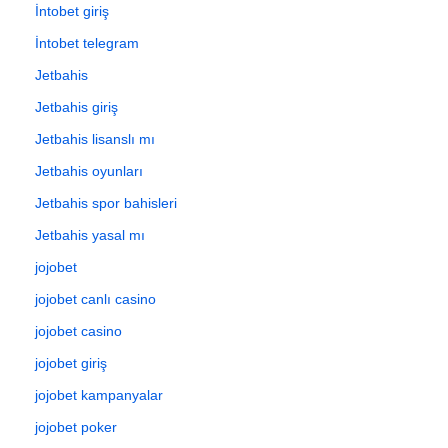
İntobet giriş
İntobet telegram
Jetbahis
Jetbahis giriş
Jetbahis lisanslı mı
Jetbahis oyunları
Jetbahis spor bahisleri
Jetbahis yasal mı
jojobet
jojobet canlı casino
jojobet casino
jojobet giriş
jojobet kampanyalar
jojobet poker