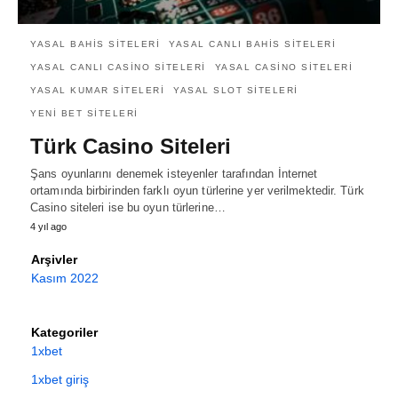
YASAL BAHIS SITELERI
YASAL CANLI BAHIS SITELERI
YASAL CANLI CASINO SITELERI
YASAL CASINO SITELERI
YASAL KUMAR SITELERI
YASAL SLOT SITELERI
YENI BET SITELERI
Türk Casino Siteleri
Şans oyunlarını denemek isteyenler tarafından İnternet
ortamında birbirinden farklı oyun türlerine yer verilmektedir. Türk
Casino siteleri ise bu oyun türlerine…
4 yıl ago
Arşivler
Kasım 2022
Kategoriler
1xbet
1xbet giriş