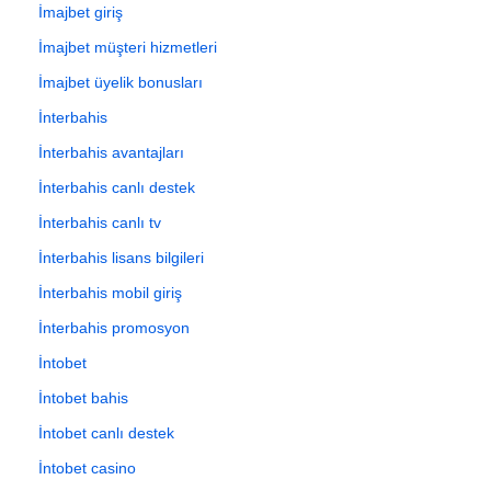
İmajbet giriş
İmajbet müşteri hizmetleri
İmajbet üyelik bonusları
İnterbahis
İnterbahis avantajları
İnterbahis canlı destek
İnterbahis canlı tv
İnterbahis lisans bilgileri
İnterbahis mobil giriş
İnterbahis promosyon
İntobet
İntobet bahis
İntobet canlı destek
İntobet casino