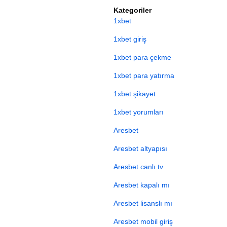
Kategoriler
1xbet
1xbet giriş
1xbet para çekme
1xbet para yatırma
1xbet şikayet
1xbet yorumları
Aresbet
Aresbet altyapısı
Aresbet canlı tv
Aresbet kapalı mı
Aresbet lisanslı mı
Aresbet mobil giriş