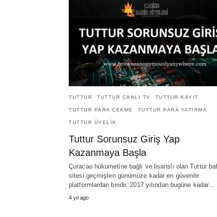
TUTTUR
TUTTUR CANLI TV
TUTTUR KAYIT
TUTTUR PARA ÇEKME
TUTTUR PARA YATIRMA
TUTTUR ÜYELIK
Tuttur Sorunsuz Giriş Yap
Kazanmaya Başla
Çuracao hükümetine bağlı ve lisanslı olan Tuttur ba
sitesi geçmişten günümüze kadar en güvenilir
platformlardan biridir. 2017 yılından bugüne kadar…
4 yıl ago