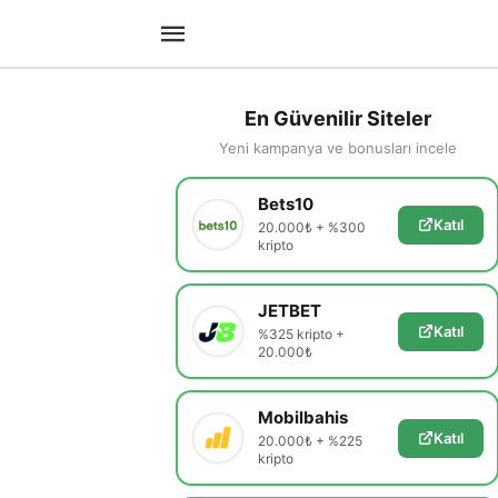
En Güvenilir Siteler
Yeni kampanya ve bonusları incele
Bets10
Katıl
20.000₺ + %300
kripto
JETBET
Katıl
%325 kripto +
20.000₺
Mobilbahis
Katıl
20.000₺ + %225
kripto