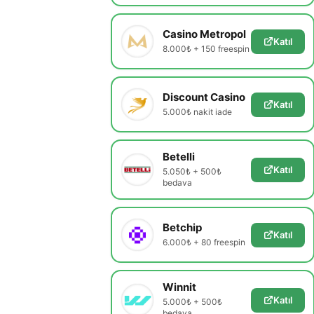
Casino Metropol
Katıl
8.000₺ + 150 freespin
Discount Casino
Katıl
5.000₺ nakit iade
Betelli
Katıl
5.050₺ + 500₺
bedava
Betchip
Katıl
6.000₺ + 80 freespin
Winnit
Katıl
5.000₺ + 500₺
bedava