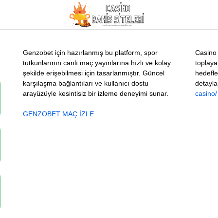
Genzobet için hazırlanmış bu platform, spor
Casino 
tutkunlarının canlı maç yayınlarına hızlı ve kolay
toplaya
şekilde erişebilmesi için tasarlanmıştır. Güncel
hedefle
karşılaşma bağlantıları ve kullanıcı dostu
detaylar
arayüzüyle kesintisiz bir izleme deneyimi sunar.
casino/
GENZOBET MAÇ İZLE