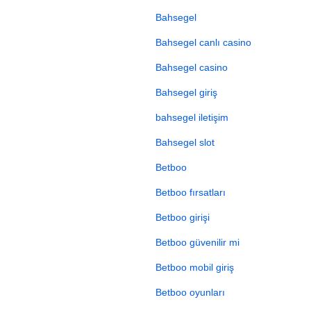
Bahsegel
Bahsegel canlı casino
Bahsegel casino
Bahsegel giriş
bahsegel iletişim
Bahsegel slot
Betboo
Betboo fırsatları
Betboo girişi
Betboo güvenilir mi
Betboo mobil giriş
Betboo oyunları