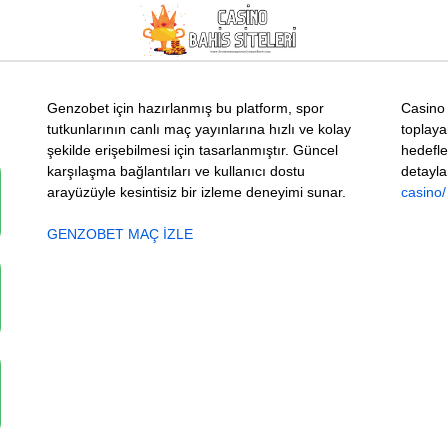
Genzobet için hazırlanmış bu platform, spor
Casino 
tutkunlarının canlı maç yayınlarına hızlı ve kolay
toplaya
şekilde erişebilmesi için tasarlanmıştır. Güncel
hedefle
karşılaşma bağlantıları ve kullanıcı dostu
detaylar
arayüzüyle kesintisiz bir izleme deneyimi sunar.
casino/
GENZOBET MAÇ İZLE