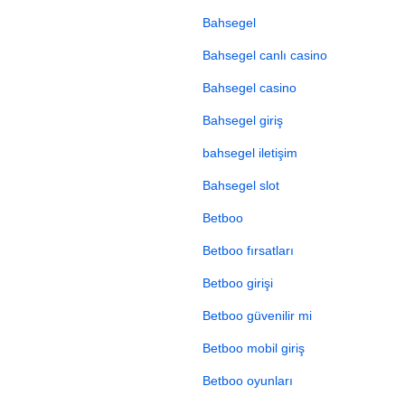
Bahsegel
Bahsegel canlı casino
Bahsegel casino
Bahsegel giriş
bahsegel iletişim
Bahsegel slot
Betboo
Betboo fırsatları
Betboo girişi
Betboo güvenilir mi
Betboo mobil giriş
Betboo oyunları