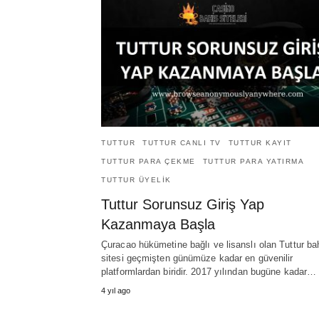
TUTTUR
TUTTUR CANLI TV
TUTTUR KAYIT
TUTTUR PARA ÇEKME
TUTTUR PARA YATIRMA
TUTTUR ÜYELIK
Tuttur Sorunsuz Giriş Yap
Kazanmaya Başla
Çuracao hükümetine bağlı ve lisanslı olan Tuttur ba
sitesi geçmişten günümüze kadar en güvenilir
platformlardan biridir. 2017 yılından bugüne kadar…
4 yıl ago