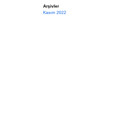
Arşivler
Kasım 2022