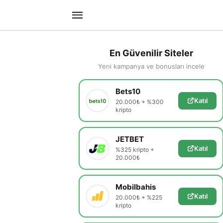
En Güvenilir Siteler
Yeni kampanya ve bonusları incele
Bets10
Katıl
20.000₺ + %300
kripto
JETBET
Katıl
%325 kripto +
20.000₺
Mobilbahis
Katıl
20.000₺ + %225
kripto