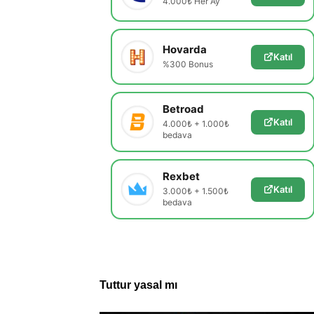
4.000₺ Her Ay
Hovarda
Katıl
%300 Bonus
Betroad
Katıl
4.000₺ + 1.000₺
bedava
Rexbet
Katıl
3.000₺ + 1.500₺
bedava
Tuttur yasal mı