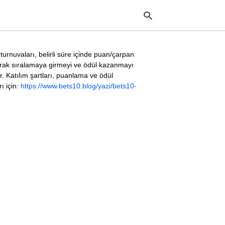
turnuvaları, belirli süre içinde puan/çarpan
rak sıralamaya girmeyi ve ödül kazanmayı
r. Katılım şartları, puanlama ve ödül
Typ
ı için:
https://www.bets10.blog/yazi/bets10-
your
sea
que
and
hit
ente